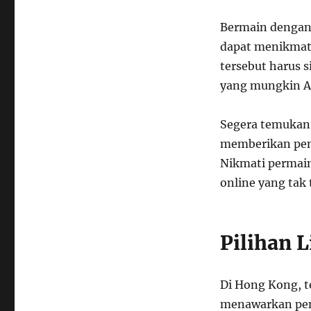
Bermain denga
dapat menikmati
tersebut harus 
yang mungkin A
Segera temukan
memberikan pe
Nikmati permain
online yang tak 
Pilihan 
Di Hong Kong, 
menawarkan pen