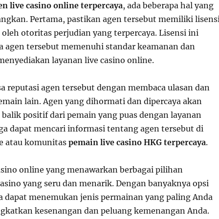
en live casino online terpercaya
, ada beberapa hal yang
ngkan. Pertama, pastikan agen tersebut memiliki lisens
 oleh otoritas perjudian yang terpercaya. Lisensi ini
 agen tersebut memenuhi standar keamanan dan
menyediakan layanan live casino online.
iksa reputasi agen tersebut dengan membaca ulasan dan
pemain lain. Agen yang dihormati dan dipercaya akan
balik positif dari pemain yang puas dengan layanan
ga dapat mencari informasi tentang agen tersebut di
ne atau komunitas
pemain live casino HKG terpercaya
.
casino online yang menawarkan berbagai pilihan
casino yang seru dan menarik. Dengan banyaknya opsi
a dapat menemukan jenis permainan yang paling Anda
ngkatkan kesenangan dan peluang kemenangan Anda.