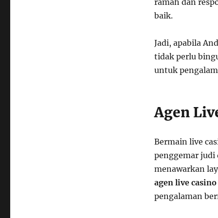
ramah dan respo
baik.
Jadi, apabila A
tidak perlu bingu
untuk pengalam
Agen Liv
Bermain live ca
penggemar judi 
menawarkan lay
agen live casino
pengalaman ber