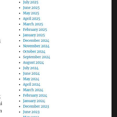
July 2025
June 2025
May 2025
April 2025
March 2025
February 2025
January 2025
December 2024
i
November 2024
October 2024
September 2024
August 2024
July 2024
June 2024
May 2024
April 2024
March 2024
February 2024
g
January 2024
i
December 2023
n
June 2023