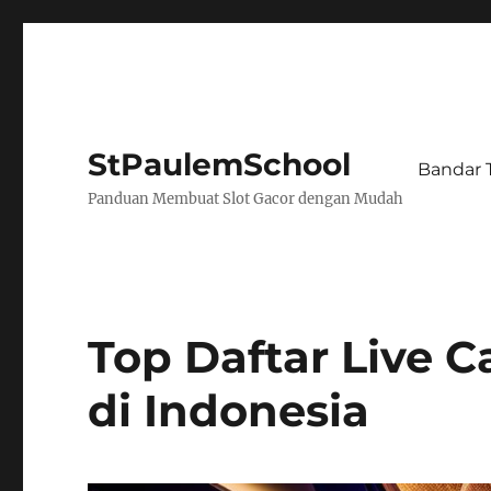
StPaulemSchool
Bandar 
Panduan Membuat Slot Gacor dengan Mudah
Top Daftar Live 
di Indonesia