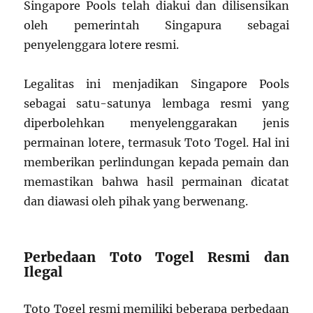
Singapore Pools telah diakui dan dilisensikan
oleh pemerintah Singapura sebagai
penyelenggara lotere resmi.
Legalitas ini menjadikan Singapore Pools
sebagai satu-satunya lembaga resmi yang
diperbolehkan menyelenggarakan jenis
permainan lotere, termasuk Toto Togel. Hal ini
memberikan perlindungan kepada pemain dan
memastikan bahwa hasil permainan dicatat
dan diawasi oleh pihak yang berwenang.
Perbedaan Toto Togel Resmi dan
Ilegal
Toto Togel resmi memiliki beberapa perbedaan