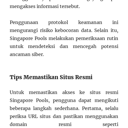
mengakses informasi tersebut.
Penggunaan protokol keamanan ini
mengurangi risiko kebocoran data. Selain itu,
Singapore Pools melakukan pemeriksaan rutin
untuk mendeteksi dan mencegah potensi
ancaman siber.
Tips Memastikan Situs Resmi
Untuk memastikan akses ke situs resmi
Singapore Pools, pengguna dapat mengikuti
beberapa langkah sederhana. Pertama, selalu
periksa URL situs dan pastikan menggunakan
domain resmi seperti