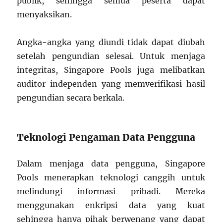
publik, sehingga semua peserta dapat
menyaksikan.
Angka-angka yang diundi tidak dapat diubah
setelah pengundian selesai. Untuk menjaga
integritas, Singapore Pools juga melibatkan
auditor independen yang memverifikasi hasil
pengundian secara berkala.
Teknologi Pengaman Data Pengguna
Dalam menjaga data pengguna, Singapore
Pools menerapkan teknologi canggih untuk
melindungi informasi pribadi. Mereka
menggunakan enkripsi data yang kuat
sehingga hanya pihak berwenang yang dapat