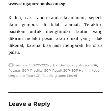
www.singaporepools.com.sg
.
Kedua, cari tanda-tanda keamanan, seperti
ikon gembok di bilah alamat. Terakhir,
pastikan untuk menghindari tautan yang
dikirim melalui pesan atau email yang tidak
dikenal, karena bisa jadi mengarah ke situs
palsu.
Author
Posted
Categories
Tags
admin
10/09/2025
Bandar Togel
Angka SGP
,
on
Pasaran SGP
,
Prediksi SGP
,
Result SGP
,
SGP Hari Ini
,
togel
singapore
,
Toto SGP
,
Toto Singapore Resmi
Leave a Reply