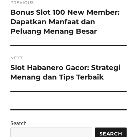
PREVIOUS
navigation
Bonus Slot 100 New Member:
Previous
post:
Dapatkan Manfaat dan
Peluang Menang Besar
NEXT
Slot Habanero Gacor: Strategi
Next
post:
Menang dan Tips Terbaik
Search
SEARCH