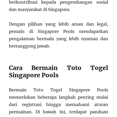
berkontribusi kepada pengembangan sosial
dan masyarakat di Singapura.
Dengan pilihan yang lebih aman dan legal,
pemain di Singapore Pools mendapatkan
pengalaman bermain yang lebih nyaman dan
bertanggung jawab.
Cara Bermain Toto Togel
Singapore Pools
Bermain Toto Togel Singapore Pools
memerlukan beberapa langkah penting mulai
dari registrasi hingga memahami aturan
permainan. Di bawah ini, terdapat panduan