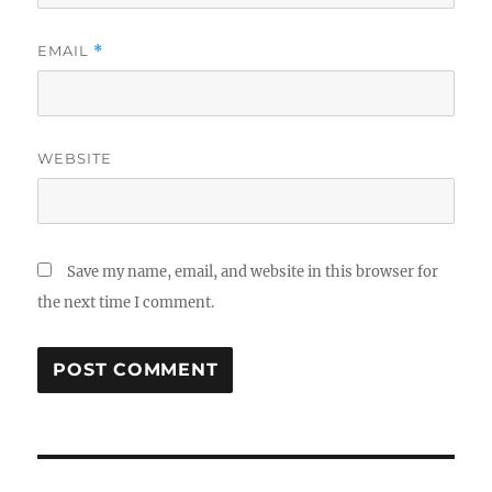
EMAIL
*
WEBSITE
Save my name, email, and website in this browser for
the next time I comment.
Post