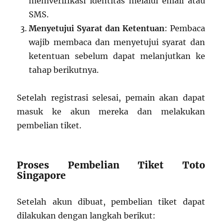
memverifikasi identitas melalui email atau
SMS.
Menyetujui Syarat dan Ketentuan
: Pembaca
wajib membaca dan menyetujui syarat dan
ketentuan sebelum dapat melanjutkan ke
tahap berikutnya.
Setelah registrasi selesai, pemain akan dapat
masuk ke akun mereka dan melakukan
pembelian tiket.
Proses Pembelian Tiket Toto
Singapore
Setelah akun dibuat, pembelian tiket dapat
dilakukan dengan langkah berikut: