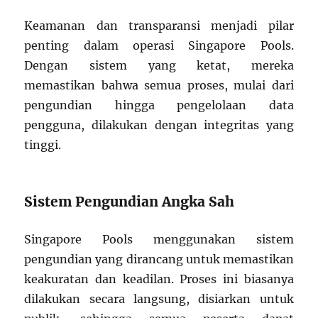
Keamanan dan transparansi menjadi pilar
penting dalam operasi Singapore Pools.
Dengan sistem yang ketat, mereka
memastikan bahwa semua proses, mulai dari
pengundian hingga pengelolaan data
pengguna, dilakukan dengan integritas yang
tinggi.
Sistem Pengundian Angka Sah
Singapore Pools menggunakan sistem
pengundian yang dirancang untuk memastikan
keakuratan dan keadilan. Proses ini biasanya
dilakukan secara langsung, disiarkan untuk