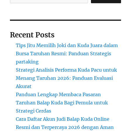
Recent Posts
Tips Jitu Memilih Joki dan Kuda Juara dalam
Bursa Taruhan Resmi: Panduan Strategis
partaking
Strategi Analisis Performa Kuda Pacu untuk
Menang Taruhan 2026: Panduan Evaluasi
Akurat
Panduan Lengkap Membaca Pasaran
Taruhan Balap Kuda Bagi Pemula untuk
Strategi Cerdas
Cara Daftar Akun Judi Balap Kuda Online
Resmi dan Terpercaya 2026 dengan Aman