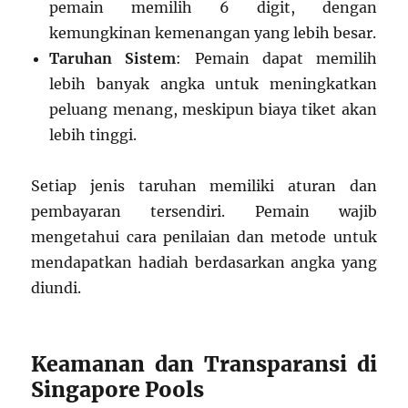
pemain memilih 6 digit, dengan
kemungkinan kemenangan yang lebih besar.
Taruhan Sistem
: Pemain dapat memilih
lebih banyak angka untuk meningkatkan
peluang menang, meskipun biaya tiket akan
lebih tinggi.
Setiap jenis taruhan memiliki aturan dan
pembayaran tersendiri. Pemain wajib
mengetahui cara penilaian dan metode untuk
mendapatkan hadiah berdasarkan angka yang
diundi.
Keamanan dan Transparansi di
Singapore Pools