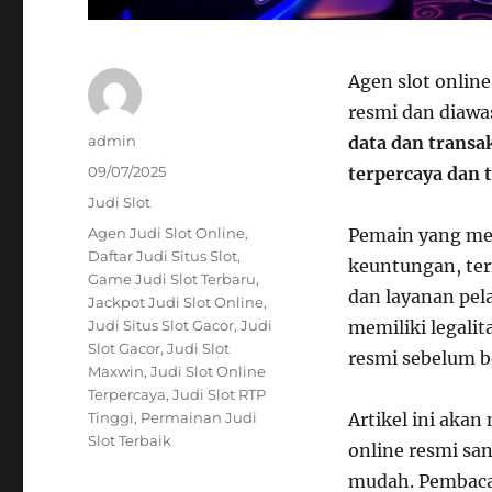
Agen slot onlin
resmi dan diawas
Author
admin
data dan transak
Posted
09/07/2025
terpercaya dan 
on
Categories
Judi Slot
Tags
Agen Judi Slot Online
,
Pemain yang mem
Daftar Judi Situs Slot
,
keuntungan, te
Game Judi Slot Terbaru
,
dan layanan pel
Jackpot Judi Slot Online
,
Judi Situs Slot Gacor
,
Judi
memiliki legalit
Slot Gacor
,
Judi Slot
resmi sebelum 
Maxwin
,
Judi Slot Online
Terpercaya
,
Judi Slot RTP
Tinggi
,
Permainan Judi
Artikel ini ak
Slot Terbaik
online resmi sa
mudah. Pembaca