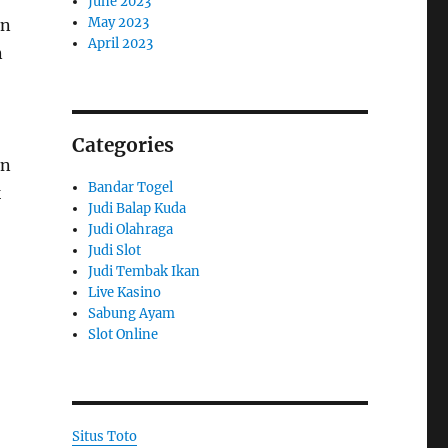
June 2023
May 2023
an
April 2023
n
Categories
an
Bandar Togel
k
Judi Balap Kuda
Judi Olahraga
Judi Slot
Judi Tembak Ikan
Live Kasino
Sabung Ayam
Slot Online
Situs Toto