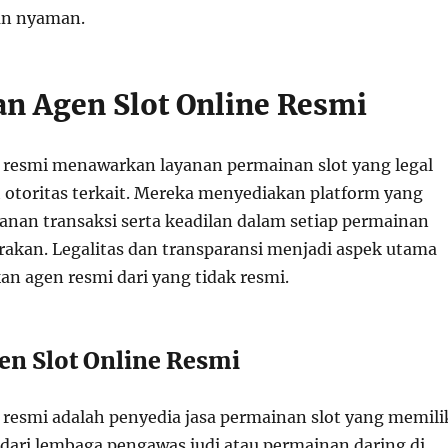
an nyaman.
an Agen Slot Online Resmi
e resmi menawarkan layanan permainan slot yang legal
h otoritas terkait. Mereka menyediakan platform yang
an transaksi serta keadilan dalam setiap permainan
rakan. Legalitas dan transparansi menjadi aspek utama
 agen resmi dari yang tidak resmi.
gen Slot Online Resmi
e resmi adalah penyedia jasa permainan slot yang memili
 dari lembaga pengawas judi atau permainan daring di