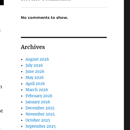
No comments to show.
n
Archives
August 2026
July 2026
June 2026
May 2026
April 2026
n
March 2026
February 2026
January 2026
December 2025
ot
November 2025
October 2025
September 2025
n