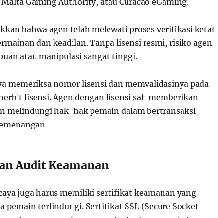
 Malta Gaming Authority, atau Curacao eGaming.
kkan bahwa agen telah melewati proses verifikasi ketat
ermainan dan keadilan. Tanpa lisensi resmi, risiko agen
uan atau manipulasi sangat tinggi.
ya memeriksa nomor lisensi dan memvalidasinya pada
enerbit lisensi. Agen dengan lisensi sah memberikan
an melindungi hak-hak pemain dalam bertransaksi
kemenangan.
 dan Audit Keamanan
rcaya juga harus memiliki sertifikat keamanan yang
 pemain terlindungi. Sertifikat SSL (Secure Socket