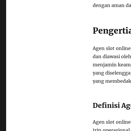
dengan aman d
Pengerti
Agen slot onlin
dan diawasi ole
menjamin keaman
yang diselengga
yang membedakan
Definisi A
Agen slot onlin
izin operasional