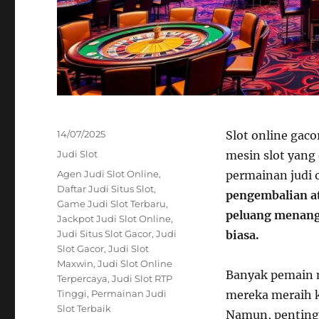
Posted
14/07/2025
Slot online gac
on
Categories
Judi Slot
mesin slot yan
Tags
Agen Judi Slot Online
,
permainan judi 
Daftar Judi Situs Slot
,
pengembalian at
Game Judi Slot Terbaru
,
peluang menang 
Jackpot Judi Slot Online
,
Judi Situs Slot Gacor
,
Judi
biasa.
Slot Gacor
,
Judi Slot
Maxwin
,
Judi Slot Online
Banyak pemain m
Terpercaya
,
Judi Slot RTP
Tinggi
,
Permainan Judi
mereka meraih 
Slot Terbaik
Namun, penting