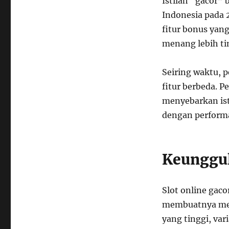
Istilah “gacor” 
Indonesia pada 
fitur bonus ya
menang lebih ti
Seiring waktu, 
fitur berbeda. 
menyebarkan ist
dengan performa
Keunggul
Slot online gac
membuatnya mena
yang tinggi, va