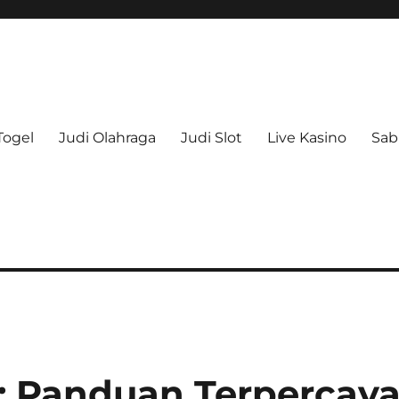
Togel
Judi Olahraga
Judi Slot
Live Kasino
Sab
r: Panduan Terpercay