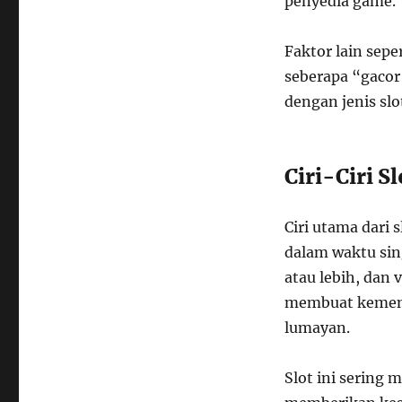
penyedia game.
Faktor lain sep
seberapa “gacor
dengan jenis sl
Ciri-Ciri S
Ciri utama dari 
dalam waktu si
atau lebih, dan 
membuat kemenan
lumayan.
Slot ini sering 