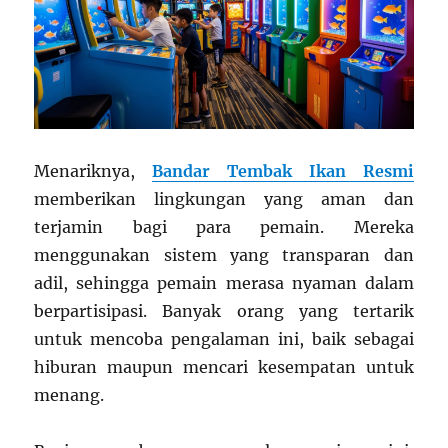
Menariknya,
Bandar Tembak Ikan Resmi
memberikan lingkungan yang aman dan
terjamin bagi para pemain. Mereka
menggunakan sistem yang transparan dan
adil, sehingga pemain merasa nyaman dalam
berpartisipasi. Banyak orang yang tertarik
untuk mencoba pengalaman ini, baik sebagai
hiburan maupun mencari kesempatan untuk
menang.