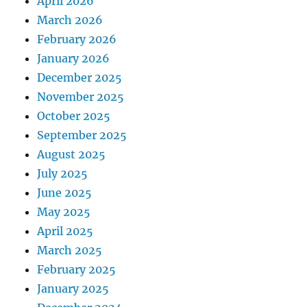
April 2026
March 2026
February 2026
January 2026
December 2025
November 2025
October 2025
September 2025
August 2025
July 2025
June 2025
May 2025
April 2025
March 2025
February 2025
January 2025