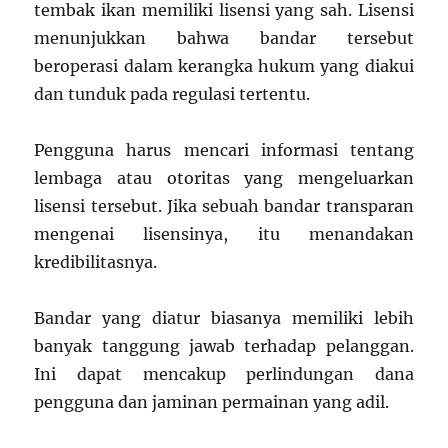
tembak ikan memiliki lisensi yang sah. Lisensi
menunjukkan bahwa bandar tersebut
beroperasi dalam kerangka hukum yang diakui
dan tunduk pada regulasi tertentu.
Pengguna harus mencari informasi tentang
lembaga atau otoritas yang mengeluarkan
lisensi tersebut. Jika sebuah bandar transparan
mengenai lisensinya, itu menandakan
kredibilitasnya.
Bandar yang diatur biasanya memiliki lebih
banyak tanggung jawab terhadap pelanggan.
Ini dapat mencakup perlindungan dana
pengguna dan jaminan permainan yang adil.