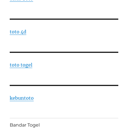
toto 4d
toto togel
kebuntoto
Bandar Togel