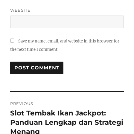
WEBSITE
Save my name, email, and website in this browser for
the next time I comment.
Post
PREVIOUS
navigation
Slot Tembak Ikan Jackpot:
Previous
post:
Panduan Lengkap dan Strategi
Menang