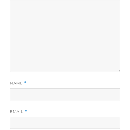
NAME
*
EMAIL
*