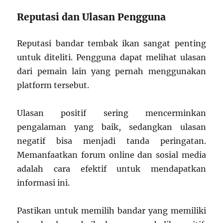
Reputasi dan Ulasan Pengguna
Reputasi bandar tembak ikan sangat penting
untuk diteliti. Pengguna dapat melihat ulasan
dari pemain lain yang pernah menggunakan
platform tersebut.
Ulasan positif sering mencerminkan
pengalaman yang baik, sedangkan ulasan
negatif bisa menjadi tanda peringatan.
Memanfaatkan forum online dan sosial media
adalah cara efektif untuk mendapatkan
informasi ini.
Pastikan untuk memilih bandar yang memiliki