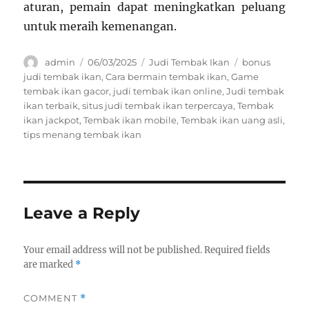
aturan, pemain dapat meningkatkan peluang
untuk meraih kemenangan.
Author
Posted
Categories
Tags
admin
06/03/2025
Judi Tembak Ikan
bonus
on
judi tembak ikan
,
Cara bermain tembak ikan
,
Game
tembak ikan gacor
,
judi tembak ikan online
,
Judi tembak
ikan terbaik
,
situs judi tembak ikan terpercaya
,
Tembak
ikan jackpot
,
Tembak ikan mobile
,
Tembak ikan uang asli
,
tips menang tembak ikan
Leave a Reply
Your email address will not be published.
Required fields
are marked
*
COMMENT
*