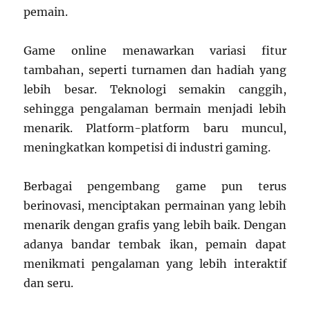
pemain.
Game online menawarkan variasi fitur
tambahan, seperti turnamen dan hadiah yang
lebih besar. Teknologi semakin canggih,
sehingga pengalaman bermain menjadi lebih
menarik. Platform-platform baru muncul,
meningkatkan kompetisi di industri gaming.
Berbagai pengembang game pun terus
berinovasi, menciptakan permainan yang lebih
menarik dengan grafis yang lebih baik. Dengan
adanya bandar tembak ikan, pemain dapat
menikmati pengalaman yang lebih interaktif
dan seru.