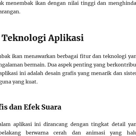
uk menembak ikan dengan nilai tinggi dan menghinda
arangan.
 Teknologi Aplikasi
embak ikan menawarkan berbagai fitur dan teknologi ya
galaman bermain. Dua aspek penting yang berkontribu
aplikasi ini adalah desain grafis yang menarik dan sist
una yang kuat.
is dan Efek Suara
alam aplikasi ini dirancang dengan tingkat detail ya
 belakang berwarna cerah dan animasi yang hal