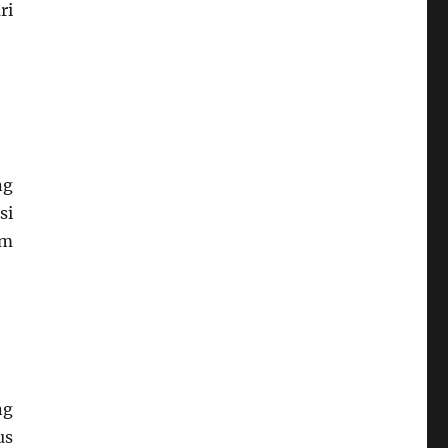
ri
ng
si
em
ng
us