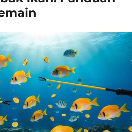
Pemain