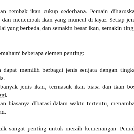
nan tembak ikan cukup sederhana. Pemain diharusk
 dan menembak ikan yang muncul di layar. Setiap jen
ilai yang berbeda, dan semakin besar ikan, semakin ting
emahami beberapa elemen penting:
 dapat memilih berbagai jenis senjata dengan tingk
a.
 banyak jenis ikan, termasuk ikan biasa dan ikan bo
ggi.
nan biasanya dibatasi dalam waktu tertentu, menamb
an.
baik sangat penting untuk meraih kemenangan. Pema