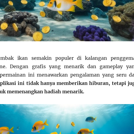
 tembak ikan semakin populer di kalangan penggem
ine. Dengan grafis yang menarik dan gameplay ya
 permainan ini menawarkan pengalaman yang seru d
plikasi ini tidak hanya memberikan hiburan, tetapi ju
tuk memenangkan hadiah menarik.