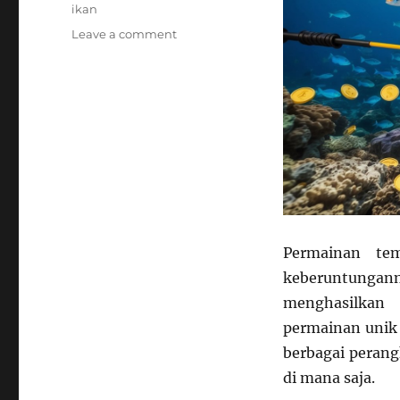
ikan
on
Leave a comment
Aplikasi
Judi
Tembak
Ikan:
Panduan
Lengkap
untuk
Pemain
Permainan te
keberuntungann
menghasilkan 
permainan unik 
berbagai peran
di mana saja.