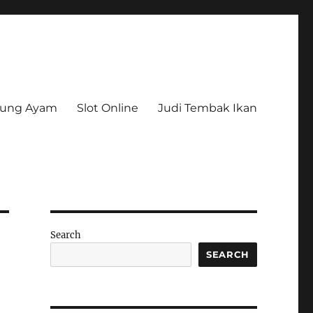
ung Ayam
Slot Online
Judi Tembak Ikan
Search
SEARCH