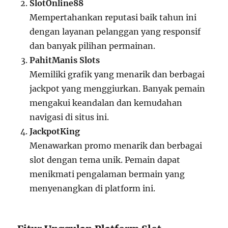
SlotOnline88
Mempertahankan reputasi baik tahun ini
dengan layanan pelanggan yang responsif
dan banyak pilihan permainan.
PahitManis Slots
Memiliki grafik yang menarik dan berbagai
jackpot yang menggiurkan. Banyak pemain
mengakui keandalan dan kemudahan
navigasi di situs ini.
JackpotKing
Menawarkan promo menarik dan berbagai
slot dengan tema unik. Pemain dapat
menikmati pengalaman bermain yang
menyenangkan di platform ini.