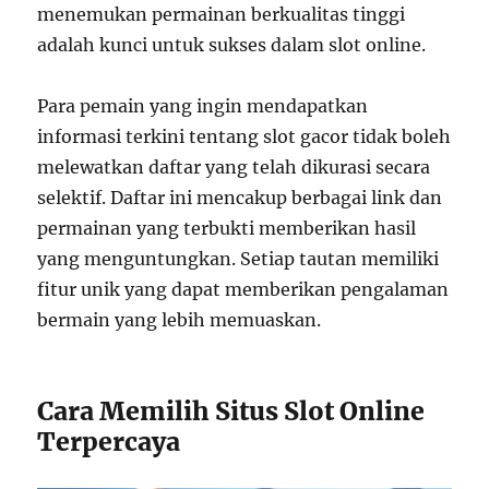
menemukan permainan berkualitas tinggi
adalah kunci untuk sukses dalam slot online.
Para pemain yang ingin mendapatkan
informasi terkini tentang slot gacor tidak boleh
melewatkan daftar yang telah dikurasi secara
selektif. Daftar ini mencakup berbagai link dan
permainan yang terbukti memberikan hasil
yang menguntungkan. Setiap tautan memiliki
fitur unik yang dapat memberikan pengalaman
bermain yang lebih memuaskan.
Cara Memilih Situs Slot Online
Terpercaya