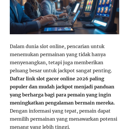
Dalam dunia slot online, pencarian untuk
menemukan permainan yang tidak hanya
menyenangkan, tetapi juga memberikan
peluang besar untuk jackpot sangat penting.
Daftar link slot gacor online 2026 paling
populer dan mudah jackpot menjadi panduan
yang berharga bagi para pemain yang ingin
meningkatkan pengalaman bermain mereka.
Dengan informasi yang tepat, pemain dapat
memilih permainan yang menawarkan potensi
menang yang lebih tinggi.