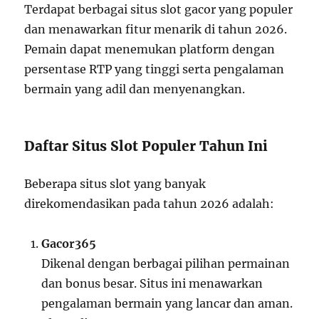
Terdapat berbagai situs slot gacor yang populer
dan menawarkan fitur menarik di tahun 2026.
Pemain dapat menemukan platform dengan
persentase RTP yang tinggi serta pengalaman
bermain yang adil dan menyenangkan.
Daftar Situs Slot Populer Tahun Ini
Beberapa situs slot yang banyak
direkomendasikan pada tahun 2026 adalah:
Gacor365
Dikenal dengan berbagai pilihan permainan
dan bonus besar. Situs ini menawarkan
pengalaman bermain yang lancar dan aman.