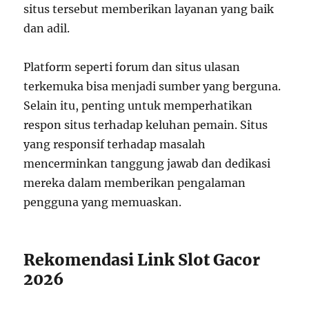
situs tersebut memberikan layanan yang baik
dan adil.
Platform seperti forum dan situs ulasan
terkemuka bisa menjadi sumber yang berguna.
Selain itu, penting untuk memperhatikan
respon situs terhadap keluhan pemain. Situs
yang responsif terhadap masalah
mencerminkan tanggung jawab dan dedikasi
mereka dalam memberikan pengalaman
pengguna yang memuaskan.
Rekomendasi Link Slot Gacor
2026