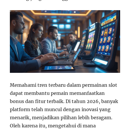
Memahami tren terbaru dalam permainan slot
dapat membantu pemain memanfaatkan
bonus dan fitur terbaik. Di tahun 2026, banyak
platform telah muncul dengan inovasi yang
menarik, menjadikan pilihan lebih beragam.
Oleh karena itu, mengetahui di mana