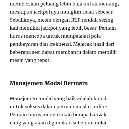
memberikan peluang lebih baik untuk menang,
meskipun jackpotnya mungkin tidak sebesar.
Sebaliknya, mesin dengan RTP rendah sering
kali memiliki jackpot yang lebih besar. Pemain
harus mencoba untuk mempelajari pola
pembayaran dan frekuensi. Melacak hasil dari
beberapa sesi dapat membantu dalam memilih
mesin yang tepat.
Manajemen Modal Bermain
Manajemen modal yang baik adalah kunci
untuk sukses dalam permainan slot online.
Pemain harus menentukan berapa banyak
uang yang akan digunakan sebelum mulai