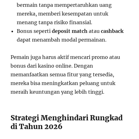
bermain tanpa mempertaruhkan uang
mereka, memberi kesempatan untuk
menang tanpa risiko finansial.
Bonus seperti
deposit match
atau
cashback
dapat menambah modal permainan.
Pemain juga harus aktif mencari promo atau
bonus dari kasino online. Dengan
memanfaatkan semua fitur yang tersedia,
mereka bisa meningkatkan peluang untuk
meraih keuntungan yang lebih tinggi.
Strategi Menghindari Rungkad
di Tahun 2026