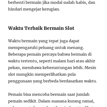
berhenti bermain jika modal sudah habis, dan
hindari mengejar kerugian.
Waktu Terbaik Bermain Slot
Waktu bermain yang tepat juga dapat
mempengaruhi peluang untuk menang.
Beberapa pemain percaya bahwa bermain di
waktu tertentu, seperti malam hari atau akhir
pekan, membawa keberuntungan lebih. Mesin
slot mungkin memperlihatkan pola
penggunaan yang berbeda berdasarkan waktu.
Pemain bisa mencoba bermain saat jumlah
pemain sedikit. Dalam suasana kurang ramai,