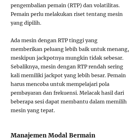
pengembalian pemain (RTP) dan volatilitas.
Pemain perlu melakukan riset tentang mesin
yang dipilih.
Ada mesin dengan RTP tinggi yang
memberikan peluang lebih baik untuk menang,
meskipun jackpotnya mungkin tidak sebesar.
Sebaliknya, mesin dengan RTP rendah sering
kali memiliki jackpot yang lebih besar. Pemain
harus mencoba untuk mempelajari pola
pembayaran dan frekuensi. Melacak hasil dari
beberapa sesi dapat membantu dalam memilih
mesin yang tepat.
Manajemen Modal Bermain