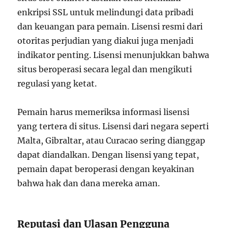
enkripsi SSL untuk melindungi data pribadi
dan keuangan para pemain. Lisensi resmi dari
otoritas perjudian yang diakui juga menjadi
indikator penting. Lisensi menunjukkan bahwa
situs beroperasi secara legal dan mengikuti
regulasi yang ketat.
Pemain harus memeriksa informasi lisensi
yang tertera di situs. Lisensi dari negara seperti
Malta, Gibraltar, atau Curacao sering dianggap
dapat diandalkan. Dengan lisensi yang tepat,
pemain dapat beroperasi dengan keyakinan
bahwa hak dan dana mereka aman.
Reputasi dan Ulasan Pengguna