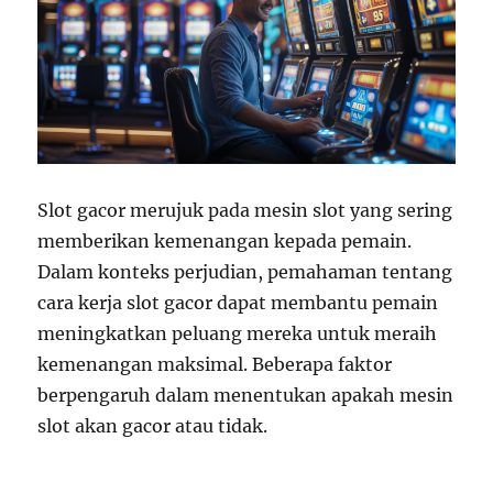
Slot gacor merujuk pada mesin slot yang sering
memberikan kemenangan kepada pemain.
Dalam konteks perjudian, pemahaman tentang
cara kerja slot gacor dapat membantu pemain
meningkatkan peluang mereka untuk meraih
kemenangan maksimal. Beberapa faktor
berpengaruh dalam menentukan apakah mesin
slot akan gacor atau tidak.