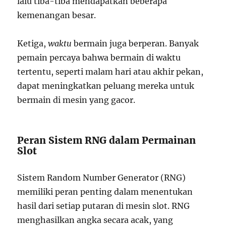
lalu tiba-tiba mendapatkan beberapa
kemenangan besar.
Ketiga,
waktu
bermain juga berperan. Banyak
pemain percaya bahwa bermain di waktu
tertentu, seperti malam hari atau akhir pekan,
dapat meningkatkan peluang mereka untuk
bermain di mesin yang gacor.
Peran Sistem RNG dalam Permainan
Slot
Sistem Random Number Generator (RNG)
memiliki peran penting dalam menentukan
hasil dari setiap putaran di mesin slot. RNG
menghasilkan angka secara acak, yang