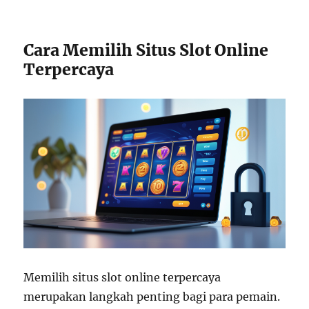
Cara Memilih Situs Slot Online
Terpercaya
Memilih situs slot online terpercaya
merupakan langkah penting bagi para pemain.