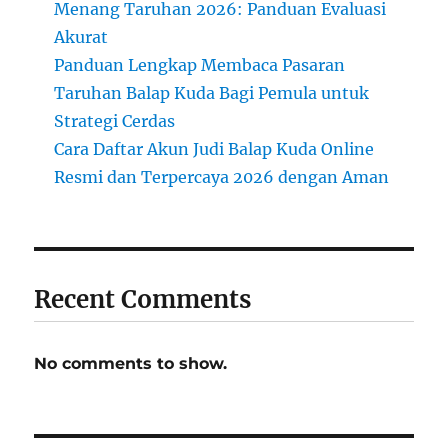
Menang Taruhan 2026: Panduan Evaluasi
Akurat
Panduan Lengkap Membaca Pasaran
Taruhan Balap Kuda Bagi Pemula untuk
Strategi Cerdas
Cara Daftar Akun Judi Balap Kuda Online
Resmi dan Terpercaya 2026 dengan Aman
Recent Comments
No comments to show.