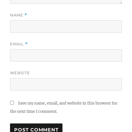
NAME
*
EMAIL
*
WEBSITE
Save my name, email, and website in this browser for
the next time I comment.