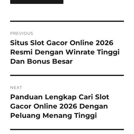
Post
PREVIOUS
navigation
Situs Slot Gacor Online 2026
Previous
post:
Resmi Dengan Winrate Tinggi
Dan Bonus Besar
NEXT
Panduan Lengkap Cari Slot
Next
post:
Gacor Online 2026 Dengan
Peluang Menang Tinggi