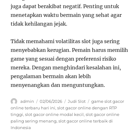
juga dapat berakibat negatif. Penting untuk
menetapkan waktu bermain yang sehat agar
tidak kehilangan jejak.
Tidak memahami volatilitas slot juga sering
menyebabkan kerugian. Pemain harus memilih
game yang sesuai dengan preferensi risiko
mereka. Dengan menghindari kesalahan ini,
pengalaman bermain akan lebih
menyenangkan dan menguntungkan.
Author
Posted
Categories
Tags
admin
02/06/2026
Judi Slot
game slot gacor
on
online terbaru hari ini
,
slot gacor online dengan RTP
tinggi
,
slot gacor online modal kecil
,
slot gacor online
paling sering menang
,
slot gacor online terbaik di
Indonesia