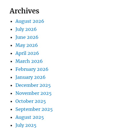
Archives
August 2026
July 2026
June 2026
May 2026
April 2026
March 2026
February 2026
January 2026
December 2025
November 2025
October 2025
September 2025
August 2025
July 2025