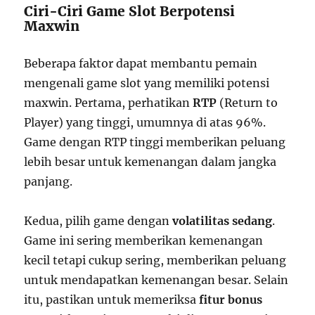
Ciri-Ciri Game Slot Berpotensi
Maxwin
Beberapa faktor dapat membantu pemain
mengenali game slot yang memiliki potensi
maxwin. Pertama, perhatikan
RTP
(Return to
Player) yang tinggi, umumnya di atas 96%.
Game dengan RTP tinggi memberikan peluang
lebih besar untuk kemenangan dalam jangka
panjang.
Kedua, pilih game dengan
volatilitas sedang
.
Game ini sering memberikan kemenangan
kecil tetapi cukup sering, memberikan peluang
untuk mendapatkan kemenangan besar. Selain
itu, pastikan untuk memeriksa
fitur bonus