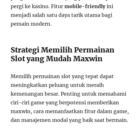
pergi ke kasino. Fitur
mobile-friendly
ini
menjadi salah satu daya tarik utama bagi
pemain modern.
Strategi Memilih Permainan
Slot yang Mudah Maxwin
Memilih permainan slot yang tepat dapat
meningkatkan peluang untuk meraih
kemenangan besar. Penting untuk memahami
ciri-ciri game yang berpotensi memberikan
maxwin, cara memanfaatkan fitur dalam game,
dan manajemen modal yang baik saat bermain.