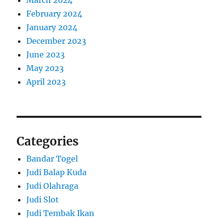
March 2024
February 2024
January 2024
December 2023
June 2023
May 2023
April 2023
Categories
Bandar Togel
Judi Balap Kuda
Judi Olahraga
Judi Slot
Judi Tembak Ikan