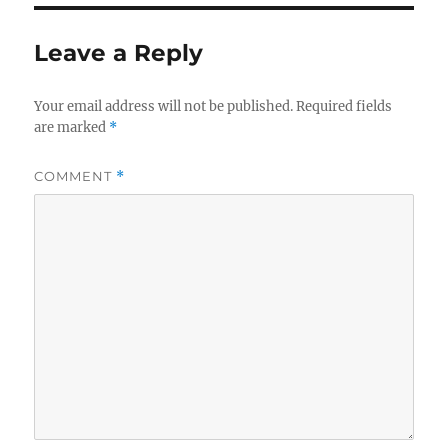
Leave a Reply
Your email address will not be published.
Required fields
are marked
*
COMMENT
*