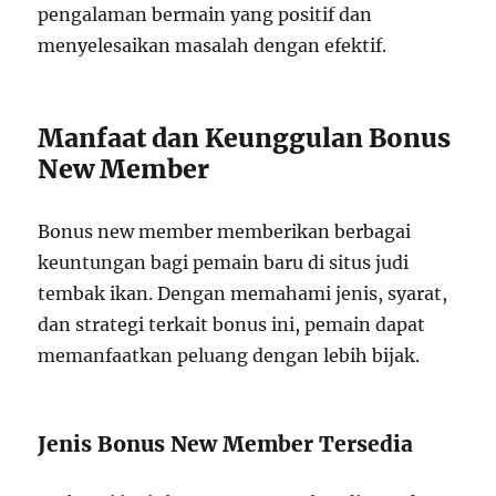
pengalaman bermain yang positif dan
menyelesaikan masalah dengan efektif.
Manfaat dan Keunggulan Bonus
New Member
Bonus new member memberikan berbagai
keuntungan bagi pemain baru di situs judi
tembak ikan. Dengan memahami jenis, syarat,
dan strategi terkait bonus ini, pemain dapat
memanfaatkan peluang dengan lebih bijak.
Jenis Bonus New Member Tersedia