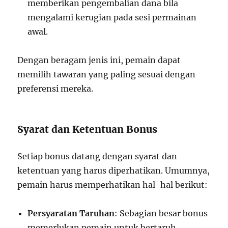
memberikan pengembalian dana bila
mengalami kerugian pada sesi permainan
awal.
Dengan beragam jenis ini, pemain dapat
memilih tawaran yang paling sesuai dengan
preferensi mereka.
Syarat dan Ketentuan Bonus
Setiap bonus datang dengan syarat dan
ketentuan yang harus diperhatikan. Umumnya,
pemain harus memperhatikan hal-hal berikut:
Persyaratan Taruhan
: Sebagian besar bonus
memerlukan pemain untuk bertaruh