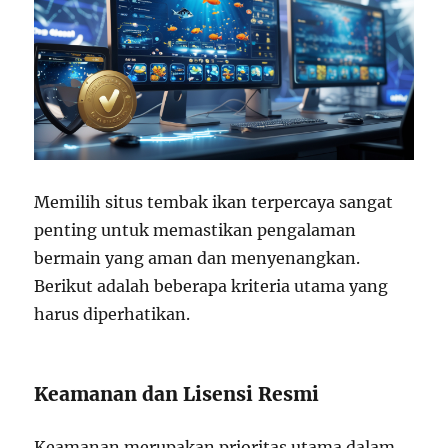
Memilih situs tembak ikan terpercaya sangat
penting untuk memastikan pengalaman
bermain yang aman dan menyenangkan.
Berikut adalah beberapa kriteria utama yang
harus diperhatikan.
Keamanan dan Lisensi Resmi
Keamanan merupakan prioritas utama dalam