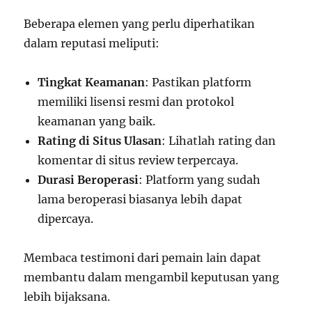
Beberapa elemen yang perlu diperhatikan
dalam reputasi meliputi:
Tingkat Keamanan
: Pastikan platform
memiliki lisensi resmi dan protokol
keamanan yang baik.
Rating di Situs Ulasan
: Lihatlah rating dan
komentar di situs review terpercaya.
Durasi Beroperasi
: Platform yang sudah
lama beroperasi biasanya lebih dapat
dipercaya.
Membaca testimoni dari pemain lain dapat
membantu dalam mengambil keputusan yang
lebih bijaksana.