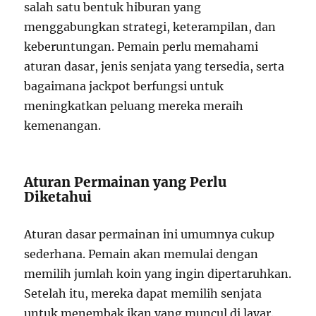
salah satu bentuk hiburan yang
menggabungkan strategi, keterampilan, dan
keberuntungan. Pemain perlu memahami
aturan dasar, jenis senjata yang tersedia, serta
bagaimana jackpot berfungsi untuk
meningkatkan peluang mereka meraih
kemenangan.
Aturan Permainan yang Perlu
Diketahui
Aturan dasar permainan ini umumnya cukup
sederhana. Pemain akan memulai dengan
memilih jumlah koin yang ingin dipertaruhkan.
Setelah itu, mereka dapat memilih senjata
untuk menembak ikan yang muncul di layar.