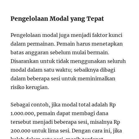
Pengelolaan Modal yang Tepat
Pengelolaan modal juga menjadi faktor kunci
dalam permainan. Pemain harus menetapkan
batas anggaran sebelum mulai bermain.
Disarankan untuk tidak menggunakan seluruh
modal dalam satu waktu; sebaiknya dibagi
dalam beberapa sesi untuk meminimalkan
risiko kerugian.
Sebagai contoh, jika modal total adalah Rp
1.000.000, pemain dapat membagi dana
tersebut menjadi beberapa sesi, misalnya Rp
200.000 untuk lima sesi. Dengan cara ini, jika