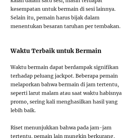
kalah dalam satu sesi, masih terdapat
kesempatan untuk bermain di sesi lainnya.
Selain itu, pemain harus bijak dalam
menentukan besaran taruhan per tembakan.
Waktu Terbaik untuk Bermain
Waktu bermain dapat berdampak signifikan
terhadap peluang jackpot. Beberapa pemain
melaporkan bahwa bermain di jam tertentu,
seperti larut malam atau saat waktu habisnya
promo, sering kali menghasilkan hasil yang
lebih baik.
Riset menunjukkan bahwa pada jam-jam
tertentu, pemain lain mungkin berkurang,