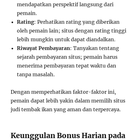
mendapatkan perspektif langsung dari
pemain.
Rating
: Perhatikan rating yang diberikan
oleh pemain lain; situs dengan rating tinggi
lebih mungkin untuk dapat diandalkan.
Riwayat Pembayaran
: Tanyakan tentang
sejarah pembayaran situs; pemain harus
menerima pembayaran tepat waktu dan
tanpa masalah.
Dengan memperhatikan faktor-faktor ini,
pemain dapat lebih yakin dalam memilih situs
judi tembak ikan yang aman dan terpercaya.
Keunggulan Bonus Harian pada