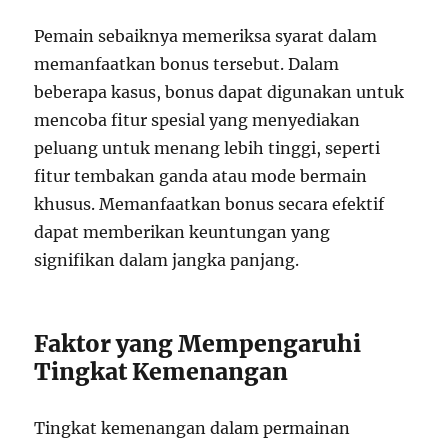
Pemain sebaiknya memeriksa syarat dalam
memanfaatkan bonus tersebut. Dalam
beberapa kasus, bonus dapat digunakan untuk
mencoba fitur spesial yang menyediakan
peluang untuk menang lebih tinggi, seperti
fitur tembakan ganda atau mode bermain
khusus. Memanfaatkan bonus secara efektif
dapat memberikan keuntungan yang
signifikan dalam jangka panjang.
Faktor yang Mempengaruhi
Tingkat Kemenangan
Tingkat kemenangan dalam permainan