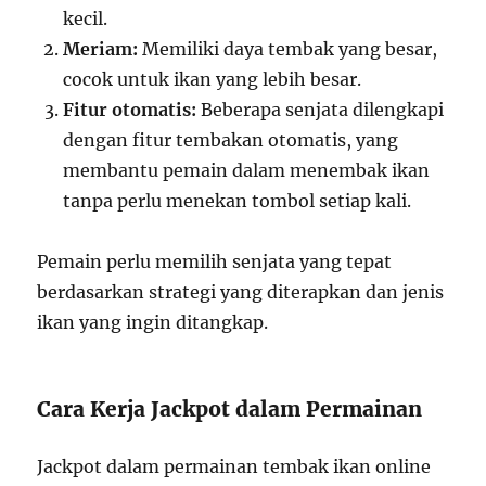
kecil.
Meriam:
Memiliki daya tembak yang besar,
cocok untuk ikan yang lebih besar.
Fitur otomatis:
Beberapa senjata dilengkapi
dengan fitur tembakan otomatis, yang
membantu pemain dalam menembak ikan
tanpa perlu menekan tombol setiap kali.
Pemain perlu memilih senjata yang tepat
berdasarkan strategi yang diterapkan dan jenis
ikan yang ingin ditangkap.
Cara Kerja Jackpot dalam Permainan
Jackpot dalam permainan tembak ikan online