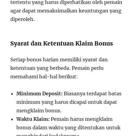
tertentu yang harus diperhatikan oleh pemain
agar dapat memaksimalkan keuntungan yang
diperoleh.
Syarat dan Ketentuan Klaim Bonus
Setiap bonus harian memiliki syarat dan
ketentuan yang berbeda. Pemain perlu
memahami hal-hal berikut:
Minimum Deposit:
Biasanya terdapat batas
minimum yang harus dicapai untuk dapat
mengklaim bonus.
Waktu Klaim:
Pemain harus mengklaim
bonus dalam waktu yang ditentukan untuk
menghindari kedaluwarsa.