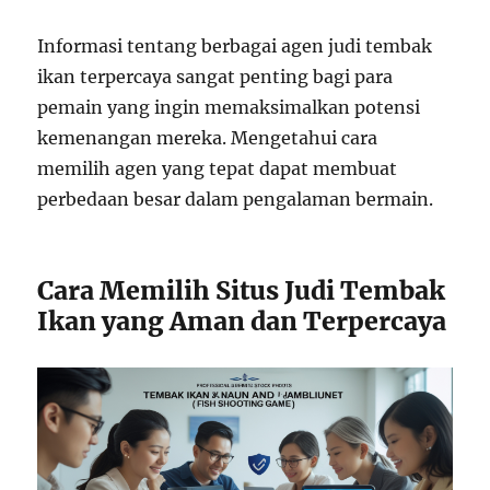
Informasi tentang berbagai agen judi tembak
ikan terpercaya sangat penting bagi para
pemain yang ingin memaksimalkan potensi
kemenangan mereka. Mengetahui cara
memilih agen yang tepat dapat membuat
perbedaan besar dalam pengalaman bermain.
Cara Memilih Situs Judi Tembak
Ikan yang Aman dan Terpercaya