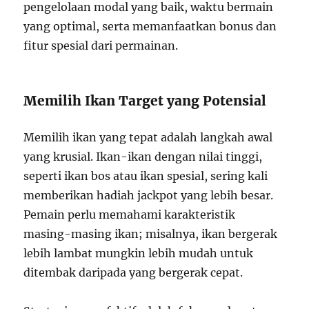
pengelolaan modal yang baik, waktu bermain
yang optimal, serta memanfaatkan bonus dan
fitur spesial dari permainan.
Memilih Ikan Target yang Potensial
Memilih ikan yang tepat adalah langkah awal
yang krusial. Ikan-ikan dengan nilai tinggi,
seperti ikan bos atau ikan spesial, sering kali
memberikan hadiah jackpot yang lebih besar.
Pemain perlu memahami karakteristik
masing-masing ikan; misalnya, ikan bergerak
lebih lambat mungkin lebih mudah untuk
ditembak daripada yang bergerak cepat.