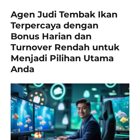
Pola
Main
Agen Judi Tembak Ikan
Tembak
Ikan
Terpercaya dengan
Online
Bonus Harian dan
yang
Sering
Turnover Rendah untuk
Kasih
Jackpot
Menjadi Pilihan Utama
Besar
Anda
untuk
Pemain
Sukses