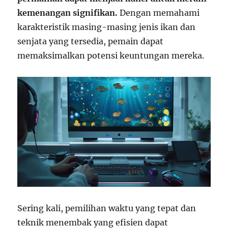
kemenangan signifikan.
Dengan memahami
karakteristik masing-masing jenis ikan dan
senjata yang tersedia, pemain dapat
memaksimalkan potensi keuntungan mereka.
Sering kali, pemilihan waktu yang tepat dan
teknik menembak yang efisien dapat