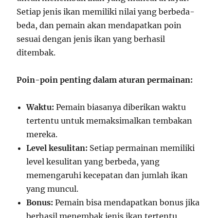
Setiap jenis ikan memiliki nilai yang berbeda-
beda, dan pemain akan mendapatkan poin
sesuai dengan jenis ikan yang berhasil
ditembak.
Poin-poin penting dalam aturan permainan:
Waktu:
Pemain biasanya diberikan waktu
tertentu untuk memaksimalkan tembakan
mereka.
Level kesulitan:
Setiap permainan memiliki
level kesulitan yang berbeda, yang
memengaruhi kecepatan dan jumlah ikan
yang muncul.
Bonus:
Pemain bisa mendapatkan bonus jika
berhasil menembak jenis ikan tertentu,