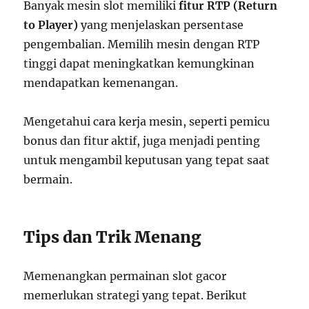
Banyak mesin slot memiliki
fitur RTP (Return
to Player)
yang menjelaskan persentase
pengembalian. Memilih mesin dengan RTP
tinggi dapat meningkatkan kemungkinan
mendapatkan kemenangan.
Mengetahui cara kerja mesin, seperti pemicu
bonus dan fitur aktif, juga menjadi penting
untuk mengambil keputusan yang tepat saat
bermain.
Tips dan Trik Menang
Memenangkan permainan slot gacor
memerlukan strategi yang tepat. Berikut