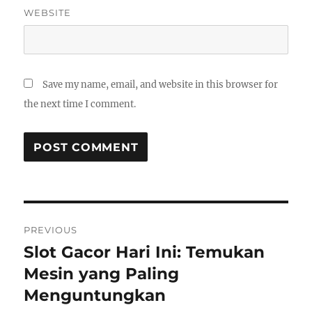
WEBSITE
Save my name, email, and website in this browser for
the next time I comment.
Post
PREVIOUS
navigation
Slot Gacor Hari Ini: Temukan
Previous
post:
Mesin yang Paling
Menguntungkan