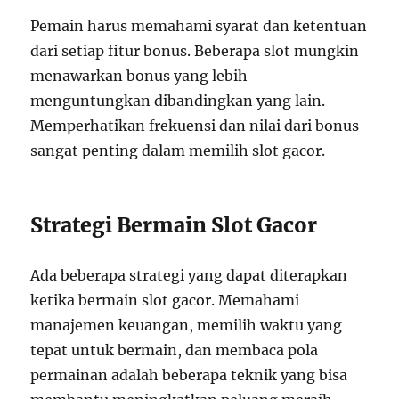
Pemain harus memahami syarat dan ketentuan
dari setiap fitur bonus. Beberapa slot mungkin
menawarkan bonus yang lebih
menguntungkan dibandingkan yang lain.
Memperhatikan frekuensi dan nilai dari bonus
sangat penting dalam memilih slot gacor.
Strategi Bermain Slot Gacor
Ada beberapa strategi yang dapat diterapkan
ketika bermain slot gacor. Memahami
manajemen keuangan, memilih waktu yang
tepat untuk bermain, dan membaca pola
permainan adalah beberapa teknik yang bisa