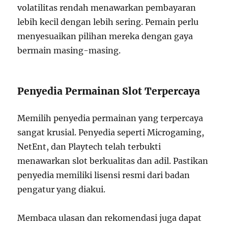
volatilitas rendah menawarkan pembayaran
lebih kecil dengan lebih sering. Pemain perlu
menyesuaikan pilihan mereka dengan gaya
bermain masing-masing.
Penyedia Permainan Slot Terpercaya
Memilih penyedia permainan yang terpercaya
sangat krusial. Penyedia seperti Microgaming,
NetEnt, dan Playtech telah terbukti
menawarkan slot berkualitas dan adil. Pastikan
penyedia memiliki lisensi resmi dari badan
pengatur yang diakui.
Membaca ulasan dan rekomendasi juga dapat