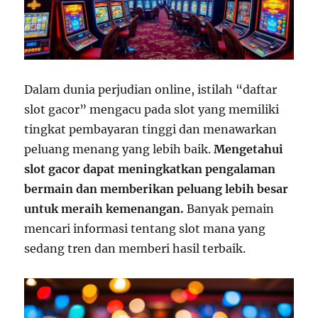
Dalam dunia perjudian online, istilah “daftar
slot gacor” mengacu pada slot yang memiliki
tingkat pembayaran tinggi dan menawarkan
peluang menang yang lebih baik.
Mengetahui
slot gacor dapat meningkatkan pengalaman
bermain dan memberikan peluang lebih besar
untuk meraih kemenangan.
Banyak pemain
mencari informasi tentang slot mana yang
sedang tren dan memberi hasil terbaik.