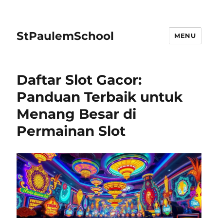
StPaulemSchool
MENU
Daftar Slot Gacor:
Panduan Terbaik untuk
Menang Besar di
Permainan Slot