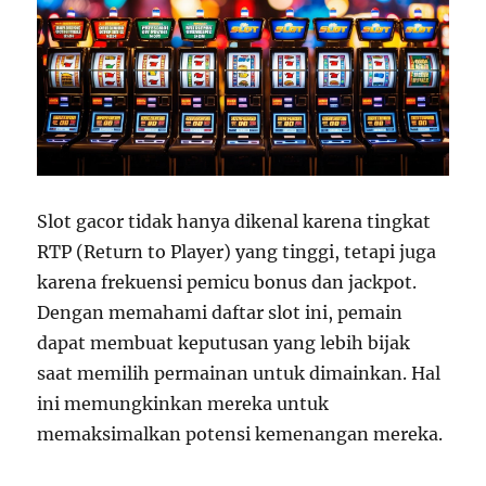
Slot gacor tidak hanya dikenal karena tingkat
RTP (Return to Player) yang tinggi, tetapi juga
karena frekuensi pemicu bonus dan jackpot.
Dengan memahami daftar slot ini, pemain
dapat membuat keputusan yang lebih bijak
saat memilih permainan untuk dimainkan. Hal
ini memungkinkan mereka untuk
memaksimalkan potensi kemenangan mereka.