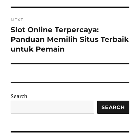
NEXT
Slot Online Terpercaya:
Next
post:
Panduan Memilih Situs Terbaik
untuk Pemain
Search
SEARCH