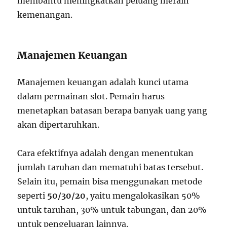
membantu meningkatkan peluang meraih
kemenangan.
Manajemen Keuangan
Manajemen keuangan adalah kunci utama
dalam permainan slot. Pemain harus
menetapkan batasan berapa banyak uang yang
akan dipertaruhkan.
Cara efektifnya adalah dengan menentukan
jumlah taruhan dan mematuhi batas tersebut.
Selain itu, pemain bisa menggunakan metode
seperti
50/30/20
, yaitu mengalokasikan 50%
untuk taruhan, 30% untuk tabungan, dan 20%
untuk pengeluaran lainnya.