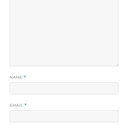
NAME
*
EMAIL
*