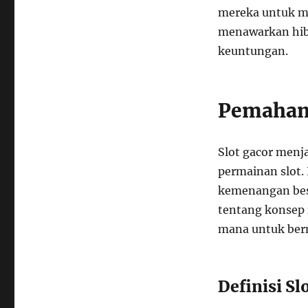
mereka untuk me
menawarkan hibu
keuntungan.
Pemaham
Slot gacor menj
permainan slot.
kemenangan bes
tentang konsep
mana untuk ber
Definisi Sl