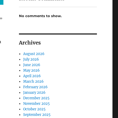
No comments to show.
i”
a
Archives
August 2026
July 2026
June 2026
May 2026
April 2026
March 2026
February 2026
January 2026
December 2025
November 2025
October 2025
September 2025