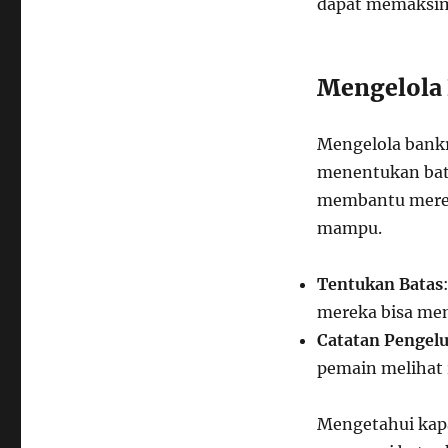
dapat memaksim
Mengelola 
Mengelola bankr
menentukan bata
membantu merek
mampu.
Tentukan Batas
mereka bisa mem
Catatan Pengel
pemain melihat 
Mengetahui kapa