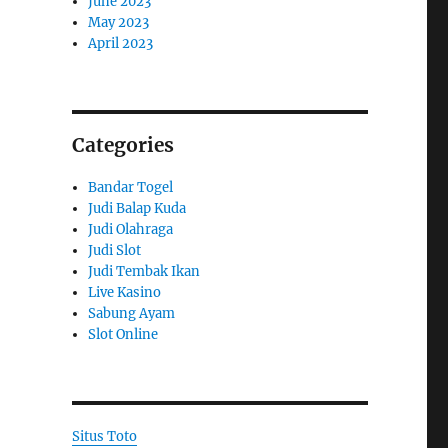
June 2023
May 2023
April 2023
Categories
Bandar Togel
Judi Balap Kuda
Judi Olahraga
Judi Slot
Judi Tembak Ikan
Live Kasino
Sabung Ayam
Slot Online
Situs Toto