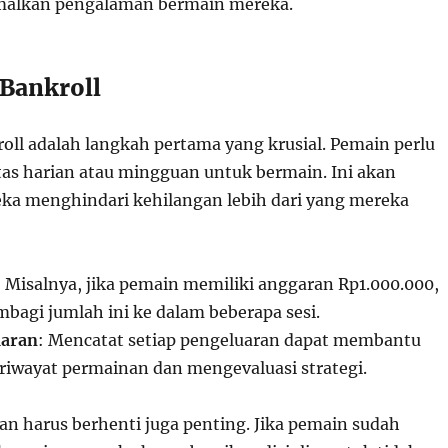
alkan pengalaman bermain mereka.
Bankroll
oll adalah langkah pertama yang krusial. Pemain perlu
s harian atau mingguan untuk bermain. Ini akan
a menghindari kehilangan lebih dari yang mereka
: Misalnya, jika pemain memiliki anggaran Rp1.000.000,
bagi jumlah ini ke dalam beberapa sesi.
uaran
: Mencatat setiap pengeluaran dapat membantu
riwayat permainan dan mengevaluasi strategi.
n harus berhenti juga penting. Jika pemain sudah