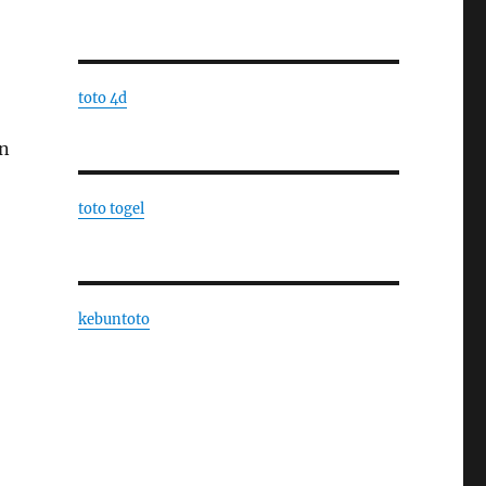
toto 4d
in
toto togel
kebuntoto