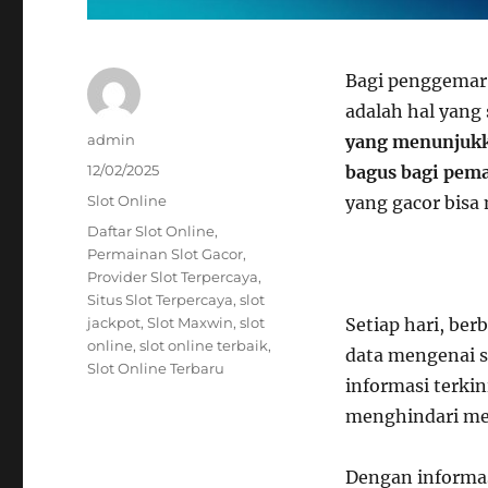
Bagi penggemar 
adalah hal yang
Author
admin
yang menunjukk
Posted
12/02/2025
bagus bagi pem
on
Categories
Slot Online
yang gacor bisa
Tags
Daftar Slot Online
,
Permainan Slot Gacor
,
Provider Slot Terpercaya
,
Situs Slot Terpercaya
,
slot
jackpot
,
Slot Maxwin
,
slot
Setiap hari, be
online
,
slot online terbaik
,
data mengenai 
Slot Online Terbaru
informasi terki
menghindari me
Dengan informas