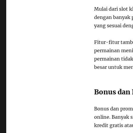
Mulai dari slot 
dengan banyak p
yang sesuai den
Fitur-fitur tamb
permainan meni
permainan tidak
besar untuk me
Bonus dan
Bonus dan promo
online. Banyak 
kredit gratis at