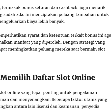
, termasuk bonus setoran dan cashback, juga menarik
g sudah ada. Ini menciptakan peluang tambahan untuk
ngeluarkan biaya lebih banyak.
mperhatikan syarat dan ketentuan terkait bonus ini aga
lkan manfaat yang diperoleh. Dengan strategi yang
apat meningkatkan peluang mereka saat bermain slot
Memilih Daftar Slot Online
 slot online yang tepat penting untuk pengalaman
 aman dan menyenangkan. Beberapa faktor utama yang
angkan antara lain lisensi dan keamanan, penyedia