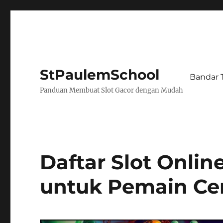
StPaulemSchool
Bandar 
Panduan Membuat Slot Gacor dengan Mudah
Daftar Slot Onli
untuk Pemain Ce