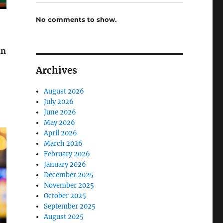
No comments to show.
an
Archives
August 2026
July 2026
June 2026
May 2026
April 2026
March 2026
February 2026
January 2026
December 2025
November 2025
October 2025
September 2025
August 2025