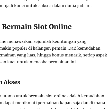
enjadi kunci untuk sukses dalam dunia judi ini.
Bermain Slot Online
nline menawarkan sejumlah keuntungan yang
akin populer di kalangan pemain. Dari kemudahan
ermainan yang luas, hingga bonus menarik, setiap aspek
san kuat untuk mencoba permainan ini.
 Akses
an utama untuk bermain slot online adalah kemudahan
n dapat menikmati permainan kapan saja dan di mana