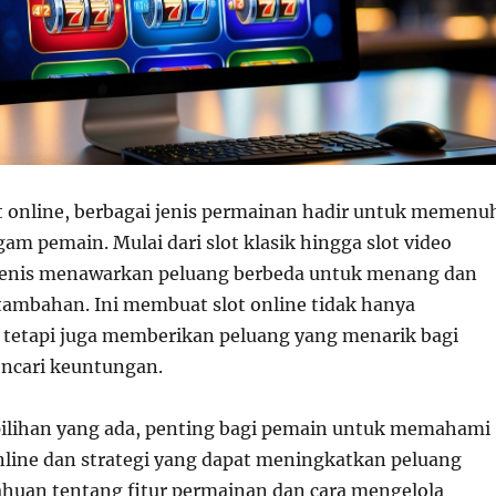
t online, berbagai jenis permainan hadir untuk memenu
m pemain. Mulai dari slot klasik hingga slot video
 jenis menawarkan peluang berbeda untuk menang dan
tambahan. Ini membuat slot online tidak hanya
tetapi juga memberikan peluang yang menarik bagi
ncari keuntungan.
ilihan yang ada, penting bagi pemain untuk memahami
online dan strategi yang dapat meningkatkan peluang
huan tentang fitur permainan dan cara mengelola