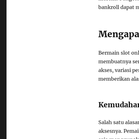
bankroll dapat m
Mengapa 
Bermain slot o
membuatnya sem
akses, variasi p
memberikan ala
Kemudahan
Salah satu alas
aksesnya. Pemai