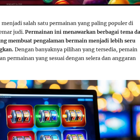
h menjadi salah satu permainan yang paling populer di
emar judi.
Permainan ini menawarkan berbagai tema d
yang membuat pengalaman bermain menjadi lebih seru
gkan.
Dengan banyaknya pilihan yang tersedia, pemain
n permainan yang sesuai dengan selera dan anggaran