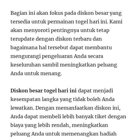
Bagian ini akan fokus pada diskon besar yang
tersedia untuk permainan togel hari ini. Kami
akan menyoroti pentingnya untuk tetap
terupdate dengan diskon terbaru dan
bagaimana hal tersebut dapat membantu
mengurangi pengeluaran Anda secara
keseluruhan sambil meningkatkan peluang
Anda untuk menang.
Diskon besar togel hari ini
dapat menjadi
kesempatan langka yang tidak boleh Anda
lewatkan. Dengan memanfaatkan diskon ini,
Anda dapat membeli lebih banyak tiket dengan
biaya yang lebih rendah, meningkatkan
peluang Anda untuk memenangkan hadiah