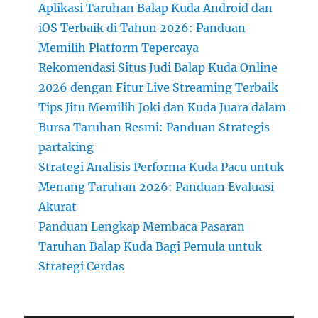
Aplikasi Taruhan Balap Kuda Android dan
iOS Terbaik di Tahun 2026: Panduan
Memilih Platform Tepercaya
Rekomendasi Situs Judi Balap Kuda Online
2026 dengan Fitur Live Streaming Terbaik
Tips Jitu Memilih Joki dan Kuda Juara dalam
Bursa Taruhan Resmi: Panduan Strategis
partaking
Strategi Analisis Performa Kuda Pacu untuk
Menang Taruhan 2026: Panduan Evaluasi
Akurat
Panduan Lengkap Membaca Pasaran
Taruhan Balap Kuda Bagi Pemula untuk
Strategi Cerdas