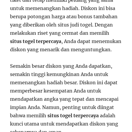
untuk memenangkan hadiah. Diskon ini bisa
berupa potongan harga atau bonus tambahan
yang diberikan oleh situs judi togel. Dengan
melakukan riset yang cermat dan memilih
situs togel terpercaya
, Anda dapat menemukan
diskon yang menarik dan menguntungkan.
Semakin besar diskon yang Anda dapatkan,
semakin tinggi kemungkinan Anda untuk
memenangkan hadiah besar. Diskon ini dapat
memperbesar kesempatan Anda untuk
mendapatkan angka yang tepat dan mencapai
impian Anda. Namun, penting untuk diingat
bahwa memilih
situs togel terpercaya
adalah
kunci utama untuk mendapatkan diskon yang
sebenarnya dan aman.