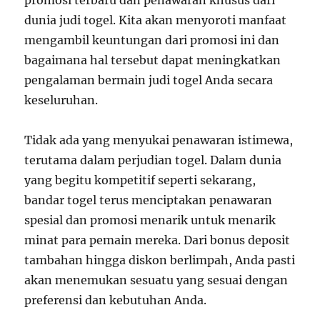
dunia judi togel. Kita akan menyoroti manfaat
mengambil keuntungan dari promosi ini dan
bagaimana hal tersebut dapat meningkatkan
pengalaman bermain judi togel Anda secara
keseluruhan.
Tidak ada yang menyukai penawaran istimewa,
terutama dalam perjudian togel. Dalam dunia
yang begitu kompetitif seperti sekarang,
bandar togel terus menciptakan penawaran
spesial dan promosi menarik untuk menarik
minat para pemain mereka. Dari bonus deposit
tambahan hingga diskon berlimpah, Anda pasti
akan menemukan sesuatu yang sesuai dengan
preferensi dan kebutuhan Anda.