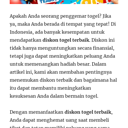
Apakah Anda seorang penggemar togel? Jika
ya, maka Anda berada di tempat yang tepat! Di
Indonesia, ada banyak kesempatan untuk
mendapatkan
diskon togel terbaik
. Diskon ini
tidak hanya menguntungkan secara finansial,
tetapi juga dapat meningkatkan peluang Anda
untuk memenangkan hadiah besar. Dalam
artikel ini, kami akan membahas pentingnya
menemukan diskon terbaik dan bagaimana hal
itu dapat membantu meningkatkan
kesuksesan Anda dalam bermain togel.
Dengan memanfaatkan
diskon togel terbaik
,
Anda dapat menghemat uang saat membeli
tiket dan tetap memiliki peluang yang sama