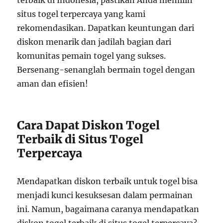
situs togel terpercaya yang kami
rekomendasikan. Dapatkan keuntungan dari
diskon menarik dan jadilah bagian dari
komunitas pemain togel yang sukses.
Bersenang-senanglah bermain togel dengan
aman dan efisien!
Cara Dapat Diskon Togel
Terbaik di Situs Togel
Terpercaya
Mendapatkan diskon terbaik untuk togel bisa
menjadi kunci kesuksesan dalam permainan
ini. Namun, bagaimana caranya mendapatkan
diskon togel terbaik di situs togel terpercaya?