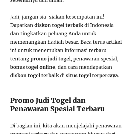
Jadi, jangan sia-siakan kesempatan ini!
Dapatkan
diskon togel terbaik
di Indonesia
dan tingkatkan peluang Anda untuk
memenangkan hadiah besar. Baca terus artikel
ini untuk menemukan informasi terbaru
tentang
promo judi togel
, penawaran spesial,
bonus togel online
, dan cara mendapatkan
diskon togel terbaik
di
situs togel terpercaya
.
Promo Judi Togel dan
Penawaran Spesial Terbaru
Di bagian ini, kita akan menjelajahi penawaran
promosi terbaru dan penawaran khusus dari