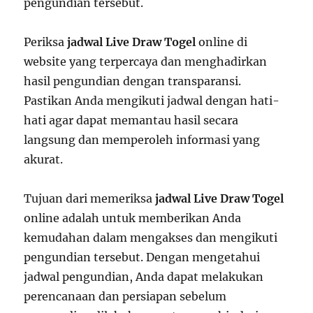
pengundian tersebut.
Periksa
jadwal Live Draw Togel
online di
website yang terpercaya dan menghadirkan
hasil pengundian dengan transparansi.
Pastikan Anda mengikuti jadwal dengan hati-
hati agar dapat memantau hasil secara
langsung dan memperoleh informasi yang
akurat.
Tujuan dari memeriksa
jadwal Live Draw Togel
online adalah untuk memberikan Anda
kemudahan dalam mengakses dan mengikuti
pengundian tersebut. Dengan mengetahui
jadwal pengundian, Anda dapat melakukan
perencanaan dan persiapan sebelum