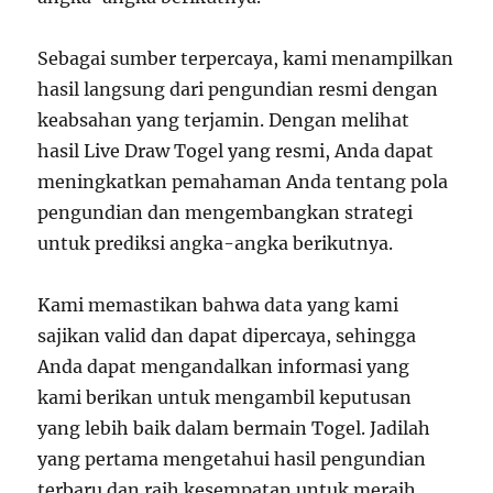
Sebagai sumber terpercaya, kami menampilkan
hasil langsung dari pengundian resmi dengan
keabsahan yang terjamin. Dengan melihat
hasil Live Draw Togel yang resmi, Anda dapat
meningkatkan pemahaman Anda tentang pola
pengundian dan mengembangkan strategi
untuk prediksi angka-angka berikutnya.
Kami memastikan bahwa data yang kami
sajikan valid dan dapat dipercaya, sehingga
Anda dapat mengandalkan informasi yang
kami berikan untuk mengambil keputusan
yang lebih baik dalam bermain Togel. Jadilah
yang pertama mengetahui hasil pengundian
terbaru dan raih kesempatan untuk meraih