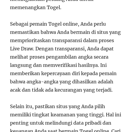
memenangkan Togel.
Sebagai pemain Togel online, Anda perlu
memastikan bahwa Anda bermain di situs yang
memprioritaskan transparansi dalam proses
Live Draw. Dengan transparansi, Anda dapat
melihat proses pengambilan angka secara
langsung dan memverifikasi hasilnya. Ini
memberikan kepercayaan diri kepada pemain
bahwa angka-angka yang dihasilkan adalah
acak dan tidak ada kecurangan yang terjadi.
Selain itu, pastikan situs yang Anda pilih
memiliki tingkat keamanan yang tinggi. Hal ini
penting untuk melindungi data pribadi dan
keuangan Anda saat bermain Togel online. Cari