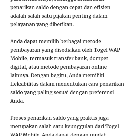
penarikan saldo dengan cepat dan efisien
adalah salah satu pijakan penting dalam
pelayanan yang diberikan.
Anda dapat memilih berbagai metode
pembayaran yang disediakan oleh Togel WAP
Mobile, termasuk transfer bank, dompet
digital, atau metode pembayaran online
lainnya. Dengan begitu, Anda memiliki
fleksibilitas dalam menentukan cara penarikan
saldo yang paling sesuai dengan preferensi
Anda.
Proses penarikan saldo yang praktis juga
merupakan salah satu keunggulan dari Togel
WAP Mobile. Anda dapat dengan mudah