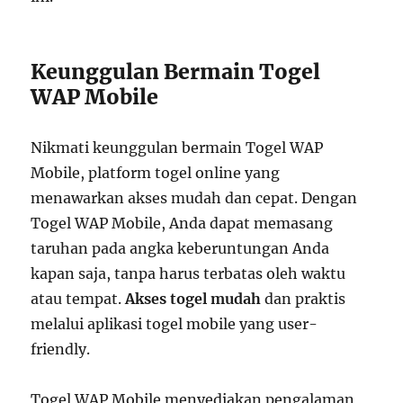
Keunggulan Bermain Togel
WAP Mobile
Nikmati keunggulan bermain Togel WAP
Mobile, platform togel online yang
menawarkan akses mudah dan cepat. Dengan
Togel WAP Mobile, Anda dapat memasang
taruhan pada angka keberuntungan Anda
kapan saja, tanpa harus terbatas oleh waktu
atau tempat.
Akses togel mudah
dan praktis
melalui aplikasi togel mobile yang user-
friendly.
Togel WAP Mobile menyediakan pengalaman