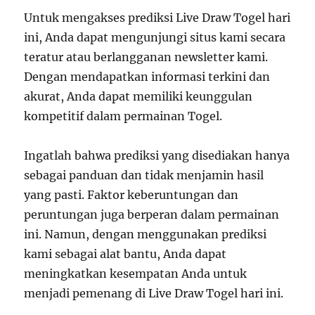
Untuk mengakses prediksi Live Draw Togel hari
ini, Anda dapat mengunjungi situs kami secara
teratur atau berlangganan newsletter kami.
Dengan mendapatkan informasi terkini dan
akurat, Anda dapat memiliki keunggulan
kompetitif dalam permainan Togel.
Ingatlah bahwa prediksi yang disediakan hanya
sebagai panduan dan tidak menjamin hasil
yang pasti. Faktor keberuntungan dan
peruntungan juga berperan dalam permainan
ini. Namun, dengan menggunakan prediksi
kami sebagai alat bantu, Anda dapat
meningkatkan kesempatan Anda untuk
menjadi pemenang di Live Draw Togel hari ini.