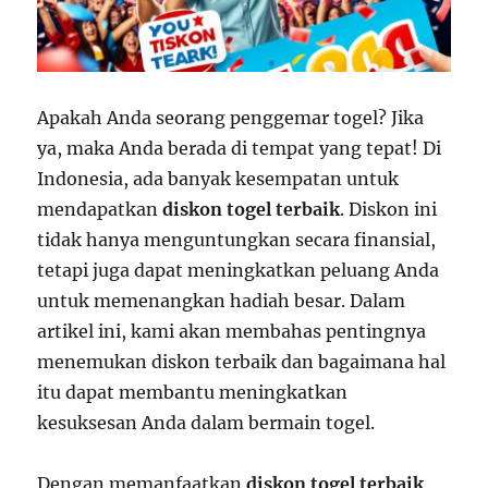
Apakah Anda seorang penggemar togel? Jika
ya, maka Anda berada di tempat yang tepat! Di
Indonesia, ada banyak kesempatan untuk
mendapatkan
diskon togel terbaik
. Diskon ini
tidak hanya menguntungkan secara finansial,
tetapi juga dapat meningkatkan peluang Anda
untuk memenangkan hadiah besar. Dalam
artikel ini, kami akan membahas pentingnya
menemukan diskon terbaik dan bagaimana hal
itu dapat membantu meningkatkan
kesuksesan Anda dalam bermain togel.
Dengan memanfaatkan
diskon togel terbaik
,