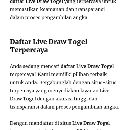
daftar Live Draw Togel
yang terpercaya untuk
memastikan keamanan dan transparansi
dalam proses pengambilan angka.
Daftar Live Draw Togel
Terpercaya
Anda sedang mencari
daftar Live Draw Togel
terpercaya? Kami memiliki pilihan terbaik
untuk Anda. Bergabunglah dengan situs-situs
terpercaya yang menyediakan layanan Live
Draw Togel dengan akurasi tinggi dan
transparansi dalam proses pengambilan angka.
Dengan mendaftar di situs
Live Draw Togel