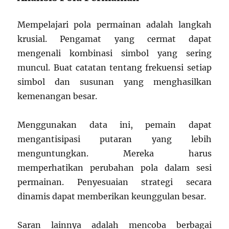
Mempelajari pola permainan adalah langkah
krusial. Pengamat yang cermat dapat
mengenali kombinasi simbol yang sering
muncul. Buat catatan tentang frekuensi setiap
simbol dan susunan yang menghasilkan
kemenangan besar.
Menggunakan data ini, pemain dapat
mengantisipasi putaran yang lebih
menguntungkan. Mereka harus
memperhatikan perubahan pola dalam sesi
permainan. Penyesuaian strategi secara
dinamis dapat memberikan keunggulan besar.
Saran lainnya adalah mencoba berbagai