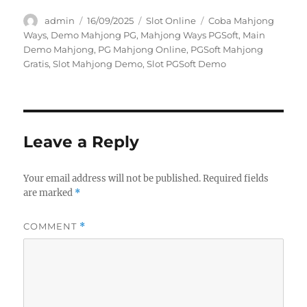
Author
Posted
Categories
Tags
admin
16/09/2025
Slot Online
Coba Mahjong
on
Ways
,
Demo Mahjong PG
,
Mahjong Ways PGSoft
,
Main
Demo Mahjong
,
PG Mahjong Online
,
PGSoft Mahjong
Gratis
,
Slot Mahjong Demo
,
Slot PGSoft Demo
Leave a Reply
Your email address will not be published.
Required fields
are marked
*
COMMENT
*