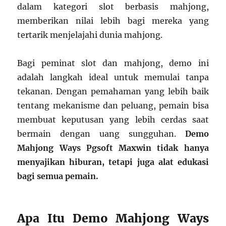
dalam kategori slot berbasis mahjong,
memberikan nilai lebih bagi mereka yang
tertarik menjelajahi dunia mahjong.
Bagi peminat slot dan mahjong, demo ini
adalah langkah ideal untuk memulai tanpa
tekanan. Dengan pemahaman yang lebih baik
tentang mekanisme dan peluang, pemain bisa
membuat keputusan yang lebih cerdas saat
bermain dengan uang sungguhan.
Demo
Mahjong Ways Pgsoft Maxwin tidak hanya
menyajikan hiburan, tetapi juga alat edukasi
bagi semua pemain.
Apa Itu Demo Mahjong Ways