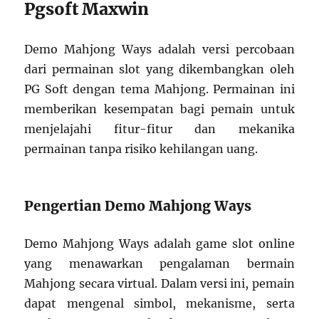
Pgsoft Maxwin
Demo Mahjong Ways adalah versi percobaan
dari permainan slot yang dikembangkan oleh
PG Soft dengan tema Mahjong. Permainan ini
memberikan kesempatan bagi pemain untuk
menjelajahi fitur-fitur dan mekanika
permainan tanpa risiko kehilangan uang.
Pengertian Demo Mahjong Ways
Demo Mahjong Ways adalah game slot online
yang menawarkan pengalaman bermain
Mahjong secara virtual. Dalam versi ini, pemain
dapat mengenal simbol, mekanisme, serta