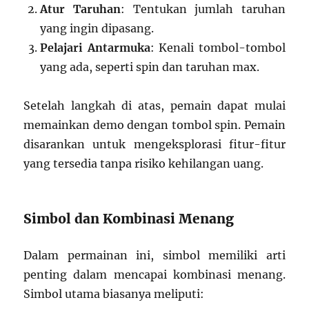
Atur Taruhan
: Tentukan jumlah taruhan
yang ingin dipasang.
Pelajari Antarmuka
: Kenali tombol-tombol
yang ada, seperti spin dan taruhan max.
Setelah langkah di atas, pemain dapat mulai
memainkan demo dengan tombol spin. Pemain
disarankan untuk mengeksplorasi fitur-fitur
yang tersedia tanpa risiko kehilangan uang.
Simbol dan Kombinasi Menang
Dalam permainan ini, simbol memiliki arti
penting dalam mencapai kombinasi menang.
Simbol utama biasanya meliputi: