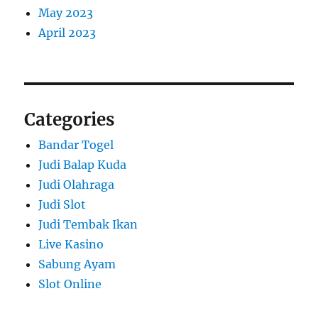
May 2023
April 2023
Categories
Bandar Togel
Judi Balap Kuda
Judi Olahraga
Judi Slot
Judi Tembak Ikan
Live Kasino
Sabung Ayam
Slot Online