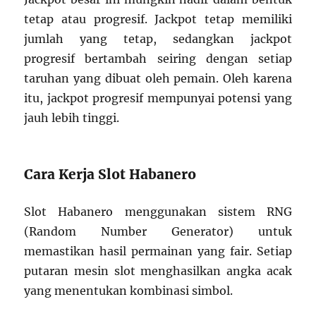
tetap atau progresif. Jackpot tetap memiliki
jumlah yang tetap, sedangkan jackpot
progresif bertambah seiring dengan setiap
taruhan yang dibuat oleh pemain. Oleh karena
itu, jackpot progresif mempunyai potensi yang
jauh lebih tinggi.
Cara Kerja Slot Habanero
Slot Habanero menggunakan sistem RNG
(Random Number Generator) untuk
memastikan hasil permainan yang fair. Setiap
putaran mesin slot menghasilkan angka acak
yang menentukan kombinasi simbol.