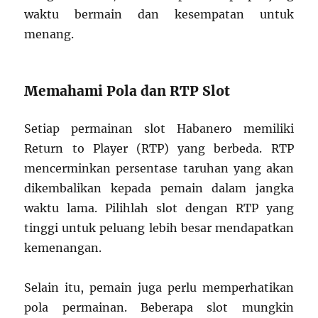
waktu bermain dan kesempatan untuk
menang.
Memahami Pola dan RTP Slot
Setiap permainan slot Habanero memiliki
Return to Player (RTP) yang berbeda. RTP
mencerminkan persentase taruhan yang akan
dikembalikan kepada pemain dalam jangka
waktu lama. Pilihlah slot dengan RTP yang
tinggi untuk peluang lebih besar mendapatkan
kemenangan.
Selain itu, pemain juga perlu memperhatikan
pola permainan. Beberapa slot mungkin