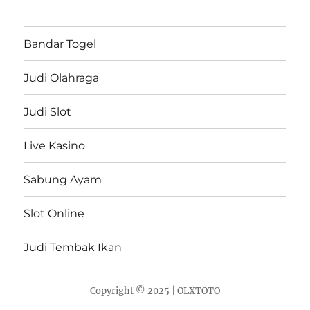
Bandar Togel
Judi Olahraga
Judi Slot
Live Kasino
Sabung Ayam
Slot Online
Judi Tembak Ikan
Copyright © 2025 |
OLXTOTO