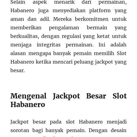
Selain aspek menarik dari permainan,
Habanero juga menyediakan platform yang
aman dan adil. Mereka berkomitmen untuk
memberikan pengalaman bermain yang
berkualitas, dengan regulasi yang ketat untuk
menjaga integritas permainan. Ini adalah
alasan mengapa banyak pemain memilih Slot
Habanero ketika mencari peluang jackpot yang
besar.
Mengenal Jackpot Besar Slot
Habanero
Jackpot besar pada slot Habanero menjadi
sorotan bagi banyak pemain. Dengan desain