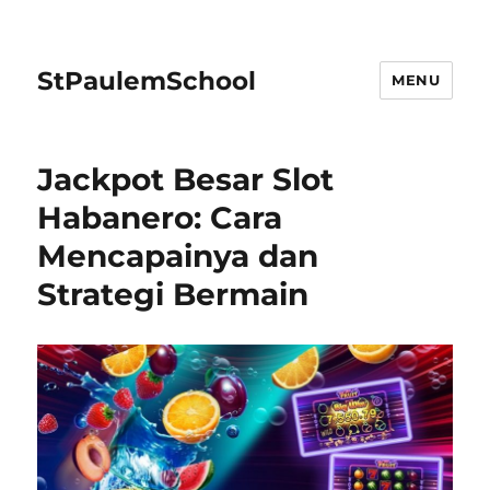
StPaulemSchool
MENU
Jackpot Besar Slot
Habanero: Cara
Mencapainya dan
Strategi Bermain