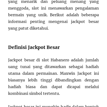
yang menarik dan peluang menang yang
menggoda, slot ini menawarkan pengalaman
bermain yang unik. Berikut adalah beberapa
informasi penting mengenai jackpot besar
yang patut diketahui.
Definisi Jackpot Besar
Jackpot besar di slot Habanero adalah jumlah
uang tunai yang ditawarkan sebagai hadiah
utama dalam permainan. Maxwin Jackpot ini
biasanya lebih tinggi dibandingkan dengan
hadiah biasa dan dapat dicapai melalui
kombinasi simbol tertentu.
Jackpot besar ini mungkin hadir dalam bentuk