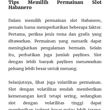
Tips Memilih Permainan Slot
Habanero
Dalam memilih permainan slot Habanero,
pemain harus memperhatikan beberapa faktor.
Pertama, periksa jenis tema dan grafis yang
ditawarkan. Permainan yang menarik dapat
meningkatkan pengalaman bermain. Selain
itu, perhatikan juga jumlah paylines. Slot
dengan lebih banyak paylines menawarkan
peluang lebih besar untuk menang.
Selanjutnya, lihat juga volatilitas permainan.
Slot dengan volatilitas rendah memberikan
kemenangan kecil tetapi sering, sedangkan
slot dengan volatilitas tinggi dapat
memberikan jackpot besar walau lebih jarang.