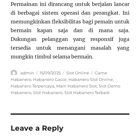
Permainan ini dirancang untuk berjalan lancar
di berbagai sistem operasi dan perangkat. Ini
memungkinkan fleksibilitas bagi pemain untuk
bermain kapan saja dan di mana saja.
Dukungan pelanggan yang responsif juga
tersedia untuk menangani masalah yang
mungkin timbul selama bermain.
Author
Posted
Categories
Tags
admin
15/09/2025
Slot Online
Game
on
Habanero
,
Habanero Gacor
,
Habanero Slot Online
,
Habanero Terpercaya
,
Main Habanero Slot
,
Slot Demo
Habanero
,
Slot Habanero
,
Slot Habanero Terbaik
Leave a Reply