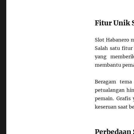
Fitur Unik
Slot Habanero m
Salah satu fitu
yang memberik
membantu pemai
Beragam tema 
petualangan hin
pemain. Grafis
keseruan saat b
Perbedaan 