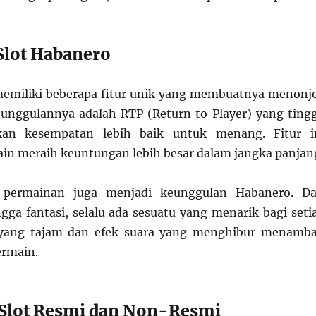
 Slot Habanero
emiliki beberapa fitur unik yang membuatnya menonjo
r unggulannya adalah RTP (Return to Player) yang tingg
an kesempatan lebih baik untuk menang. Fitur i
n meraih keuntungan lebih besar dalam jangka panjan
permainan juga menjadi keunggulan Habanero. Da
gga fantasi, selalu ada sesuatu yang menarik bagi seti
 yang tajam dan efek suara yang menghibur menamb
ermain.
Slot Resmi dan Non-Resmi