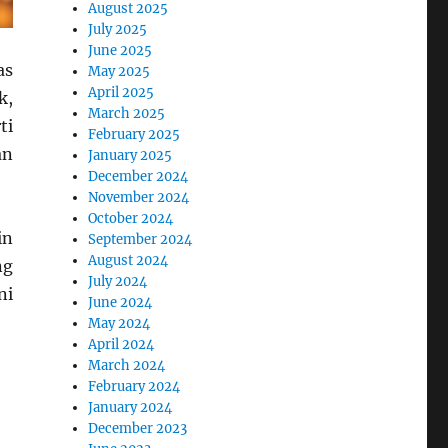
August 2025
July 2025
June 2025
as
May 2025
April 2025
k,
March 2025
ti
February 2025
an
January 2025
December 2024
November 2024
October 2024
in
September 2024
August 2024
ng
July 2024
ni
June 2024
May 2024
April 2024
March 2024
February 2024
January 2024
December 2023