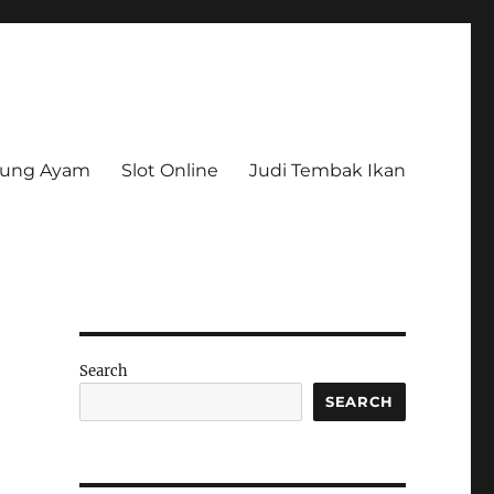
ung Ayam
Slot Online
Judi Tembak Ikan
Search
SEARCH