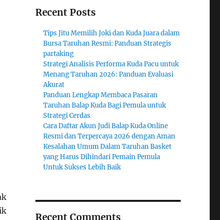
Recent Posts
Tips Jitu Memilih Joki dan Kuda Juara dalam
Bursa Taruhan Resmi: Panduan Strategis
partaking
Strategi Analisis Performa Kuda Pacu untuk
Menang Taruhan 2026: Panduan Evaluasi
Akurat
Panduan Lengkap Membaca Pasaran
Taruhan Balap Kuda Bagi Pemula untuk
Strategi Cerdas
Cara Daftar Akun Judi Balap Kuda Online
Resmi dan Terpercaya 2026 dengan Aman
Kesalahan Umum Dalam Taruhan Basket
yang Harus Dihindari Pemain Pemula
Untuk Sukses Lebih Baik
ak
ik
Recent Comments