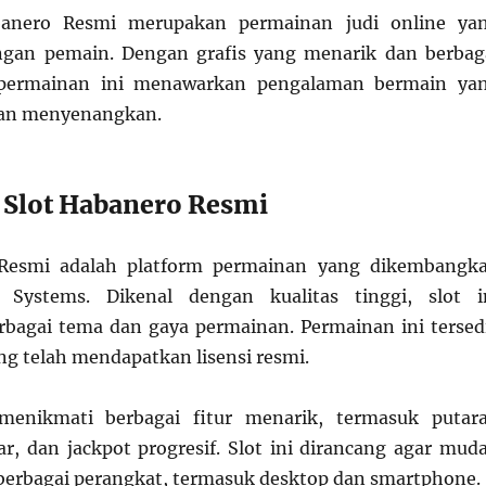
anero Resmi merupakan permainan judi online ya
angan pemain. Dengan grafis yang menarik dan berbag
, permainan ini menawarkan pengalaman bermain ya
an menyenangkan.
 Slot Habanero Resmi
 Resmi adalah platform permainan yang dikembangk
 Systems. Dikenal dengan kualitas tinggi, slot i
bagai tema dan gaya permainan. Permainan ini tersed
ang telah mendapatkan lisensi resmi.
menikmati berbagai fitur menarik, termasuk putar
iar, dan jackpot progresif. Slot ini dirancang agar mud
 berbagai perangkat, termasuk desktop dan smartphone.