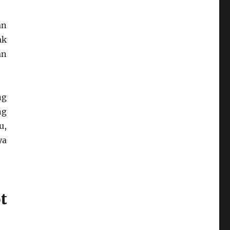
an
ak
an
ng
ng
u,
ya
t