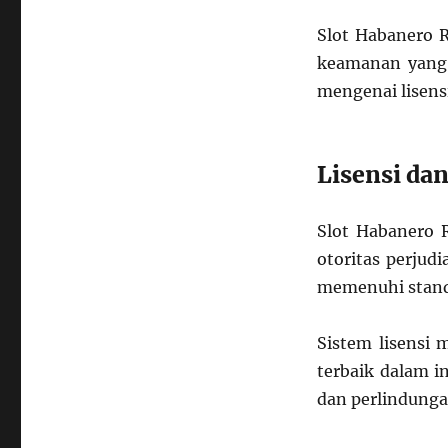
Slot Habanero R
keamanan yang
mengenai lisens
Lisensi da
Slot Habanero R
otoritas perjud
memenuhi standa
Sistem lisensi
terbaik dalam i
dan perlindunga