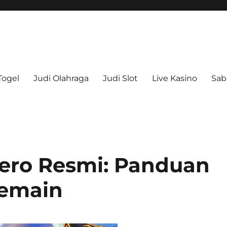
Togel
Judi Olahraga
Judi Slot
Live Kasino
Sab
ero Resmi: Panduan
Pemain