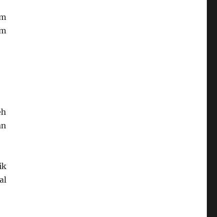
em
am
eh
an
ik
al