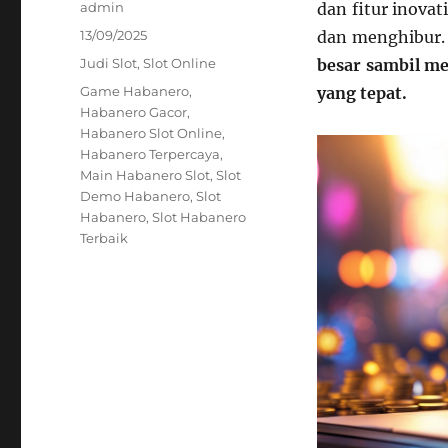
Author
admin
dan fitur inova
Posted
13/09/2025
dan menghibur
on
Categories
Judi Slot
,
Slot Online
besar sambil m
Tags
Game Habanero
,
yang tepat.
Habanero Gacor
,
Habanero Slot Online
,
Habanero Terpercaya
,
Main Habanero Slot
,
Slot
Demo Habanero
,
Slot
Habanero
,
Slot Habanero
Terbaik