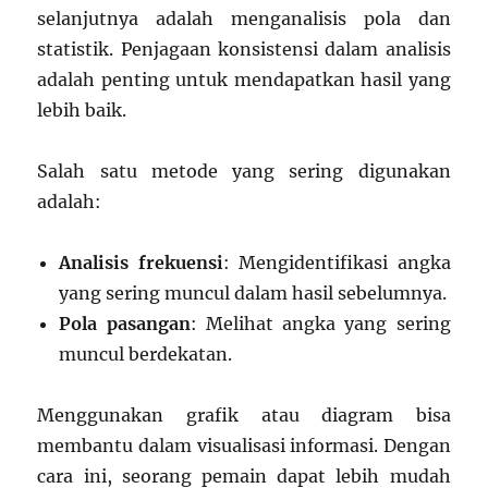
selanjutnya adalah menganalisis pola dan
statistik. Penjagaan konsistensi dalam analisis
adalah penting untuk mendapatkan hasil yang
lebih baik.
Salah satu metode yang sering digunakan
adalah:
Analisis frekuensi
: Mengidentifikasi angka
yang sering muncul dalam hasil sebelumnya.
Pola pasangan
: Melihat angka yang sering
muncul berdekatan.
Menggunakan grafik atau diagram bisa
membantu dalam visualisasi informasi. Dengan
cara ini, seorang pemain dapat lebih mudah