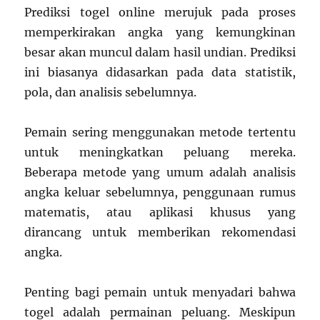
Prediksi togel online merujuk pada proses
memperkirakan angka yang kemungkinan
besar akan muncul dalam hasil undian. Prediksi
ini biasanya didasarkan pada data statistik,
pola, dan analisis sebelumnya.
Pemain sering menggunakan metode tertentu
untuk meningkatkan peluang mereka.
Beberapa metode yang umum adalah analisis
angka keluar sebelumnya, penggunaan rumus
matematis, atau aplikasi khusus yang
dirancang untuk memberikan rekomendasi
angka.
Penting bagi pemain untuk menyadari bahwa
togel adalah permainan peluang. Meskipun