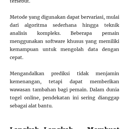
tersebut.
Metode yang digunakan dapat bervariasi, mulai
dari algoritma sederhana hingga teknik
analisis kompleks. Beberapa pemain
menggunakan software khusus yang memiliki
kemampuan untuk mengolah data dengan
cepat.
Mengandalkan prediksi tidak menjamin
kemenangan, tetapi dapat memberikan
wawasan tambahan bagi pemain. Dalam dunia
togel online, pendekatan ini sering dianggap
sebagai alat bantu.