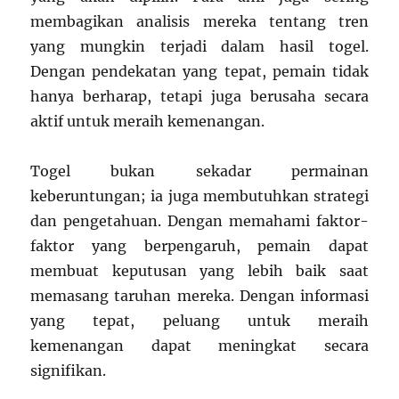
membagikan analisis mereka tentang tren
yang mungkin terjadi dalam hasil togel.
Dengan pendekatan yang tepat, pemain tidak
hanya berharap, tetapi juga berusaha secara
aktif untuk meraih kemenangan.
Togel bukan sekadar permainan
keberuntungan; ia juga membutuhkan strategi
dan pengetahuan. Dengan memahami faktor-
faktor yang berpengaruh, pemain dapat
membuat keputusan yang lebih baik saat
memasang taruhan mereka. Dengan informasi
yang tepat, peluang untuk meraih
kemenangan dapat meningkat secara
signifikan.