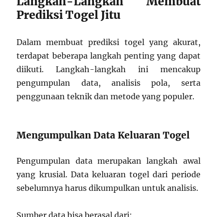
Langkah-Langkah Membuat
Prediksi Togel Jitu
Dalam membuat prediksi togel yang akurat,
terdapat beberapa langkah penting yang dapat
diikuti. Langkah-langkah ini mencakup
pengumpulan data, analisis pola, serta
penggunaan teknik dan metode yang populer.
Mengumpulkan Data Keluaran Togel
Pengumpulan data merupakan langkah awal
yang krusial. Data keluaran togel dari periode
sebelumnya harus dikumpulkan untuk analisis.
Sumber data bisa berasal dari: