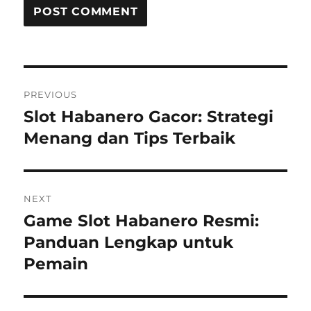
Post
PREVIOUS
navigation
Slot Habanero Gacor: Strategi
Previous
post:
Menang dan Tips Terbaik
NEXT
Game Slot Habanero Resmi:
Next
post:
Panduan Lengkap untuk
Pemain