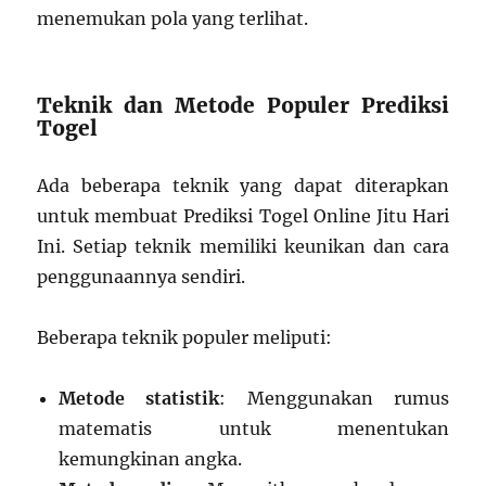
menemukan pola yang terlihat.
Teknik dan Metode Populer Prediksi
Togel
Ada beberapa teknik yang dapat diterapkan
untuk membuat Prediksi Togel Online Jitu Hari
Ini. Setiap teknik memiliki keunikan dan cara
penggunaannya sendiri.
Beberapa teknik populer meliputi:
Metode statistik
: Menggunakan rumus
matematis untuk menentukan
kemungkinan angka.