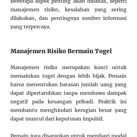
Beberapa aspek penting akan dibahas, seperti
manajemen risiko, kesalahan yang sering
dilakukan, dan pentingnya sumber informasi
yang terpercaya.
Manajemen Risiko Bermain Togel
Manajemen risiko merupakan kunci untuk
memainkan togel dengan lebih bijak. Pemain
harus menentukan batasan jumlah uang yang
dapat dipertaruhkan tanpa membawa dampak
negatif pada keuangan pribadi. Praktik ini
membantu menghindari kerugian besar yang
dapat muncul dari keputusan impulsif.
Pemain juga disarankan untuk membagi modal