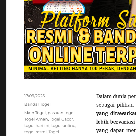
Posted
17/09/2025
Dalam dunia per
on
Categories
Bandar Togel
sebagai piliha
Tags
Main Togel
,
pasaran togel
,
yang ditawark
Togel Aman
,
Togel Gacor
,
lebih bervarias
togel hari ini
,
togel online
,
yang dapat mem
togel resmi
,
Togel