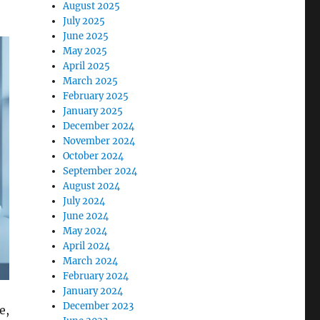
August 2025
July 2025
June 2025
May 2025
April 2025
March 2025
February 2025
January 2025
December 2024
November 2024
October 2024
September 2024
August 2024
July 2024
June 2024
May 2024
April 2024
March 2024
February 2024
January 2024
December 2023
e,