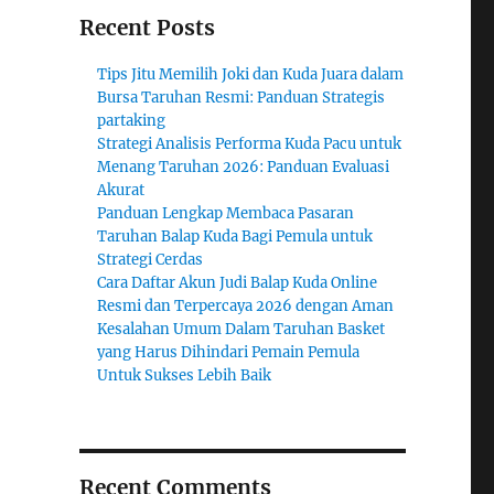
Recent Posts
Tips Jitu Memilih Joki dan Kuda Juara dalam
Bursa Taruhan Resmi: Panduan Strategis
partaking
Strategi Analisis Performa Kuda Pacu untuk
Menang Taruhan 2026: Panduan Evaluasi
Akurat
Panduan Lengkap Membaca Pasaran
Taruhan Balap Kuda Bagi Pemula untuk
Strategi Cerdas
Cara Daftar Akun Judi Balap Kuda Online
Resmi dan Terpercaya 2026 dengan Aman
Kesalahan Umum Dalam Taruhan Basket
yang Harus Dihindari Pemain Pemula
Untuk Sukses Lebih Baik
Recent Comments