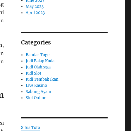
June 2023
ng
May 2023
mi
April 2023
an
Categories
n,
an
Bandar Togel
Judi Balap Kuda
an
Judi Olahraga
Judi Slot
Judi Tembak Ikan
Live Kasino
Sabung Ayam
n
Slot Online
si
Situs Toto
ih