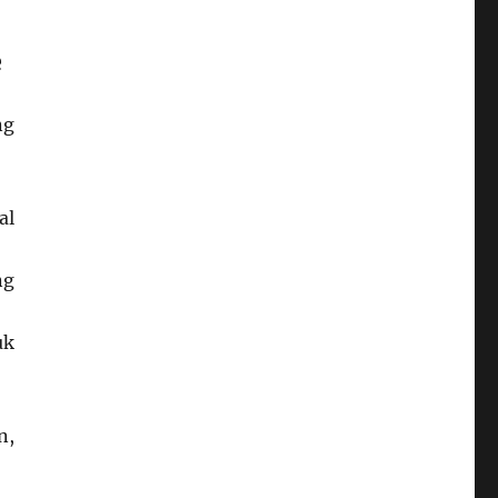
e
ng
al
ng
uk
n,