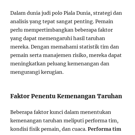
Dalam dunia judi polo Piala Dunia, strategi dan
analisis yang tepat sangat penting. Pemain
perlu mempertimbangkan beberapa faktor
yang dapat memengaruhi hasil taruhan
mereka. Dengan memahami statistik tim dan
pemain serta manajemen risiko, mereka dapat
meningkatkan peluang kemenangan dan
mengurangi kerugian.
Faktor Penentu Kemenangan Taruhan
Beberapa faktor kunci dalam menentukan
kemenangan taruhan meliputi performa tim,
kondisi fisik pemain, dan cuaca.
Performa tim