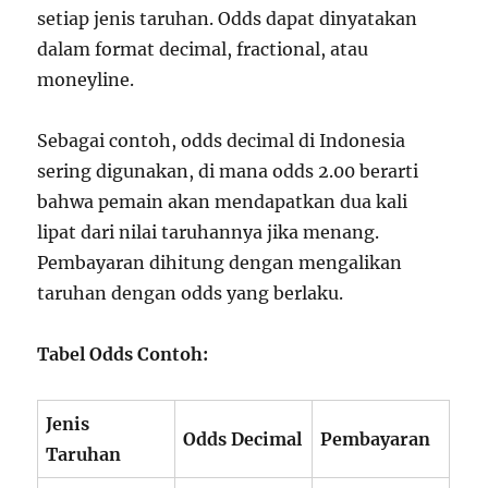
setiap jenis taruhan. Odds dapat dinyatakan
dalam format decimal, fractional, atau
moneyline.
Sebagai contoh, odds decimal di Indonesia
sering digunakan, di mana odds 2.00 berarti
bahwa pemain akan mendapatkan dua kali
lipat dari nilai taruhannya jika menang.
Pembayaran dihitung dengan mengalikan
taruhan dengan odds yang berlaku.
Tabel Odds Contoh:
Jenis
Odds Decimal
Pembayaran
Taruhan