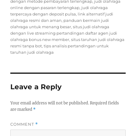
dengan metode pembayaran terlengkap
,
judi olahraga
online dengan pasaran terlengkap
,
judi olahraga
terpercaya dengan deposit pulsa
,
link alternatif judi
olahraga resmi dan aman
,
panduan bermain judi
olahraga untuk menang besar
,
situs judi olahraga
dengan live streaming pertandingan daftar agen judi
olahraga bonus new member
,
situs taruhan judi olahraga
resmi tanpa bot
,
tips analisis pertandingan untuk
taruhan judi olahraga
Leave a Reply
Your email address will not be published.
Required fields
are marked
*
COMMENT
*