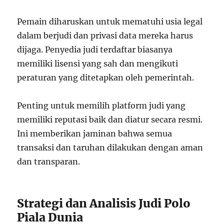
Pemain diharuskan untuk mematuhi usia legal
dalam berjudi dan privasi data mereka harus
dijaga. Penyedia judi terdaftar biasanya
memiliki lisensi yang sah dan mengikuti
peraturan yang ditetapkan oleh pemerintah.
Penting untuk memilih platform judi yang
memiliki reputasi baik dan diatur secara resmi.
Ini memberikan jaminan bahwa semua
transaksi dan taruhan dilakukan dengan aman
dan transparan.
Strategi dan Analisis Judi Polo
Piala Dunia