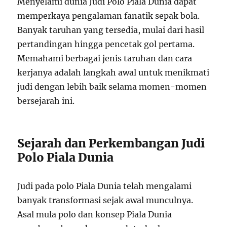
Menyelami dunia Judi Polo Piala Dunia dapat
memperkaya pengalaman fanatik sepak bola.
Banyak taruhan yang tersedia, mulai dari hasil
pertandingan hingga pencetak gol pertama.
Memahami berbagai jenis taruhan dan cara
kerjanya adalah langkah awal untuk menikmati
judi dengan lebih baik selama momen-momen
bersejarah ini.
Sejarah dan Perkembangan Judi
Polo Piala Dunia
Judi pada polo Piala Dunia telah mengalami
banyak transformasi sejak awal munculnya.
Asal mula polo dan konsep Piala Dunia