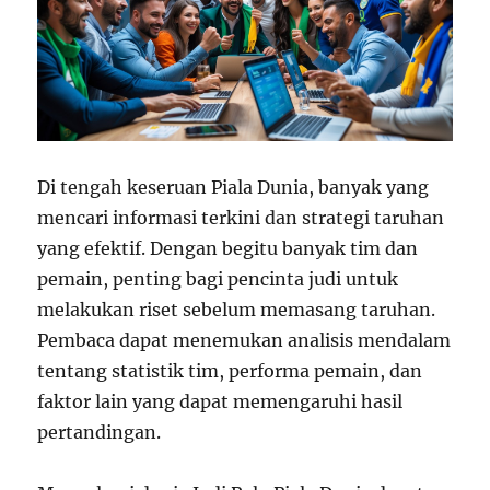
Di tengah keseruan Piala Dunia, banyak yang
mencari informasi terkini dan strategi taruhan
yang efektif. Dengan begitu banyak tim dan
pemain, penting bagi pencinta judi untuk
melakukan riset sebelum memasang taruhan.
Pembaca dapat menemukan analisis mendalam
tentang statistik tim, performa pemain, dan
faktor lain yang dapat memengaruhi hasil
pertandingan.