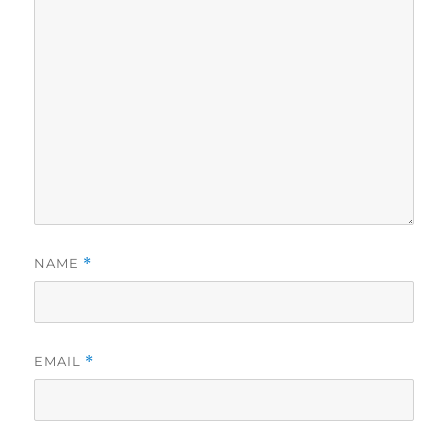
NAME
*
EMAIL
*