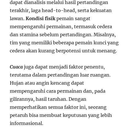
dapat dianalisis melalui hasil pertandingan
terakhir, laga head-to-head, serta kekuatan
lawan.
Kondisi fisik
pemain sangat
mempengaruhi permainan, termasuk cedera
dan stamina sebelum pertandingan. Misalnya,
tim yang memiliki beberapa pemain kunci yang
cedera akan kurang berpotensi untuk menang.
Cuaca
juga dapat menjadi faktor penentu,
terutama dalam pertandingan luar ruangan.
Hujan atau angin kencang dapat
mempengaruhi cara permainan dan, pada
gilirannya, hasil taruhan. Dengan
memperhatikan semua faktor ini, seorang
petaruh bisa membuat keputusan yang lebih
informasional.