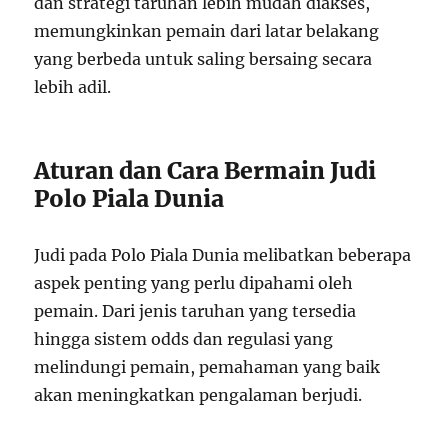
dan strategi taruhan lebih mudah diakses,
memungkinkan pemain dari latar belakang
yang berbeda untuk saling bersaing secara
lebih adil.
Aturan dan Cara Bermain Judi
Polo Piala Dunia
Judi pada Polo Piala Dunia melibatkan beberapa
aspek penting yang perlu dipahami oleh
pemain. Dari jenis taruhan yang tersedia
hingga sistem odds dan regulasi yang
melindungi pemain, pemahaman yang baik
akan meningkatkan pengalaman berjudi.