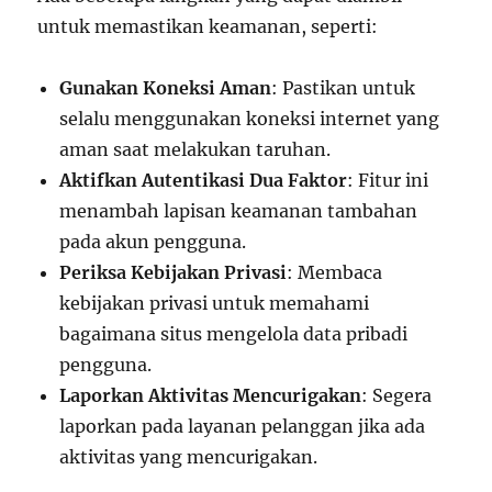
untuk memastikan keamanan, seperti:
Gunakan Koneksi Aman
: Pastikan untuk
selalu menggunakan koneksi internet yang
aman saat melakukan taruhan.
Aktifkan Autentikasi Dua Faktor
: Fitur ini
menambah lapisan keamanan tambahan
pada akun pengguna.
Periksa Kebijakan Privasi
: Membaca
kebijakan privasi untuk memahami
bagaimana situs mengelola data pribadi
pengguna.
Laporkan Aktivitas Mencurigakan
: Segera
laporkan pada layanan pelanggan jika ada
aktivitas yang mencurigakan.