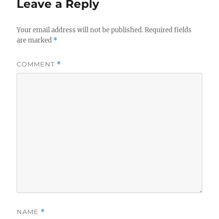
Leave a Reply
Your email address will not be published.
Required fields
are marked
*
COMMENT
*
NAME
*