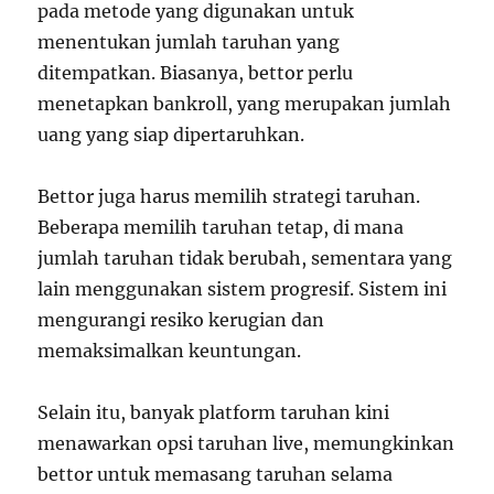
pada metode yang digunakan untuk
menentukan jumlah taruhan yang
ditempatkan. Biasanya, bettor perlu
menetapkan bankroll, yang merupakan jumlah
uang yang siap dipertaruhkan.
Bettor juga harus memilih strategi taruhan.
Beberapa memilih taruhan tetap, di mana
jumlah taruhan tidak berubah, sementara yang
lain menggunakan sistem progresif. Sistem ini
mengurangi resiko kerugian dan
memaksimalkan keuntungan.
Selain itu, banyak platform taruhan kini
menawarkan opsi taruhan live, memungkinkan
bettor untuk memasang taruhan selama