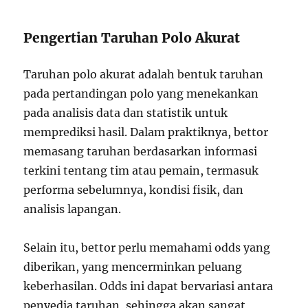
Pengertian Taruhan Polo Akurat
Taruhan polo akurat adalah bentuk taruhan
pada pertandingan polo yang menekankan
pada analisis data dan statistik untuk
memprediksi hasil. Dalam praktiknya, bettor
memasang taruhan berdasarkan informasi
terkini tentang tim atau pemain, termasuk
performa sebelumnya, kondisi fisik, dan
analisis lapangan.
Selain itu, bettor perlu memahami odds yang
diberikan, yang mencerminkan peluang
keberhasilan. Odds ini dapat bervariasi antara
penyedia taruhan, sehingga akan sangat