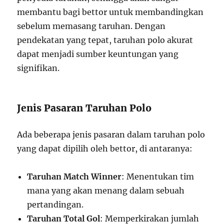
membantu bagi bettor untuk membandingkan
sebelum memasang taruhan. Dengan
pendekatan yang tepat, taruhan polo akurat
dapat menjadi sumber keuntungan yang
signifikan.
Jenis Pasaran Taruhan Polo
Ada beberapa jenis pasaran dalam taruhan polo
yang dapat dipilih oleh bettor, di antaranya:
Taruhan Match Winner
: Menentukan tim
mana yang akan menang dalam sebuah
pertandingan.
Taruhan Total Gol
: Memperkirakan jumlah