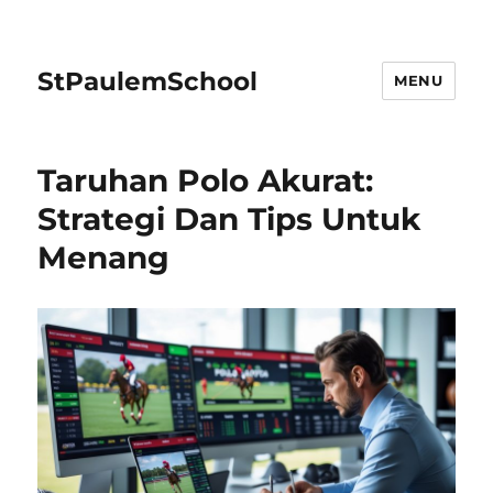
StPaulemSchool
MENU
Taruhan Polo Akurat:
Strategi Dan Tips Untuk
Menang