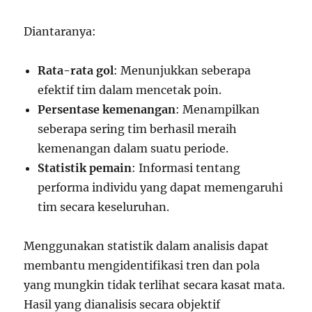
Diantaranya:
Rata-rata gol
: Menunjukkan seberapa
efektif tim dalam mencetak poin.
Persentase kemenangan
: Menampilkan
seberapa sering tim berhasil meraih
kemenangan dalam suatu periode.
Statistik pemain
: Informasi tentang
performa individu yang dapat memengaruhi
tim secara keseluruhan.
Menggunakan statistik dalam analisis dapat
membantu mengidentifikasi tren dan pola
yang mungkin tidak terlihat secara kasat mata.
Hasil yang dianalisis secara objektif