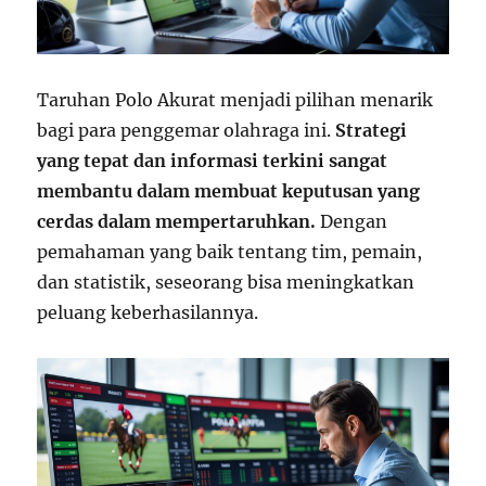
Taruhan Polo Akurat menjadi pilihan menarik
bagi para penggemar olahraga ini.
Strategi
yang tepat dan informasi terkini sangat
membantu dalam membuat keputusan yang
cerdas dalam mempertaruhkan.
Dengan
pemahaman yang baik tentang tim, pemain,
dan statistik, seseorang bisa meningkatkan
peluang keberhasilannya.