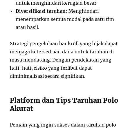
untuk menghindari kerugian besar.
Diversifikasi taruhan
: Menghindari
menempatkan semua modal pada satu tim
atau hasil.
Strategi pengelolaan bankroll yang bijak dapat
menjaga ketersediaan dana untuk taruhan di
masa mendatang. Dengan pendekatan yang
hati-hati, risiko yang terlibat dapat
diminimalisasi secara signifikan.
Platform dan Tips Taruhan Polo
Akurat
Pemain yang ingin sukses dalam taruhan polo