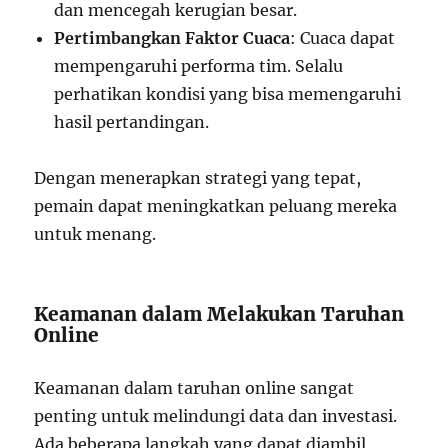
dan mencegah kerugian besar.
Pertimbangkan Faktor Cuaca
: Cuaca dapat
mempengaruhi performa tim. Selalu
perhatikan kondisi yang bisa memengaruhi
hasil pertandingan.
Dengan menerapkan strategi yang tepat,
pemain dapat meningkatkan peluang mereka
untuk menang.
Keamanan dalam Melakukan Taruhan
Online
Keamanan dalam taruhan online sangat
penting untuk melindungi data dan investasi.
Ada beberapa langkah yang dapat diambil