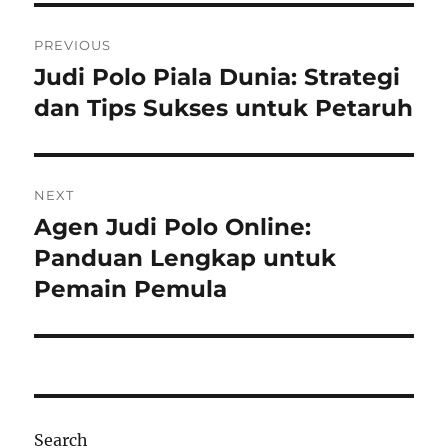
Post
PREVIOUS
navigation
Judi Polo Piala Dunia: Strategi
Previous
post:
dan Tips Sukses untuk Petaruh
NEXT
Agen Judi Polo Online:
Next
post:
Panduan Lengkap untuk
Pemain Pemula
Search