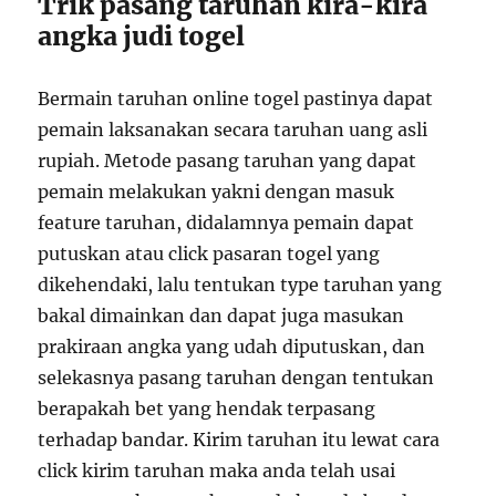
Trik pasang taruhan kira-kira
angka judi togel
Bermain taruhan online togel pastinya dapat
pemain laksanakan secara taruhan uang asli
rupiah. Metode pasang taruhan yang dapat
pemain melakukan yakni dengan masuk
feature taruhan, didalamnya pemain dapat
putuskan atau click pasaran togel yang
dikehendaki, lalu tentukan type taruhan yang
bakal dimainkan dan dapat juga masukan
prakiraan angka yang udah diputuskan, dan
selekasnya pasang taruhan dengan tentukan
berapakah bet yang hendak terpasang
terhadap bandar. Kirim taruhan itu lewat cara
click kirim taruhan maka anda telah usai