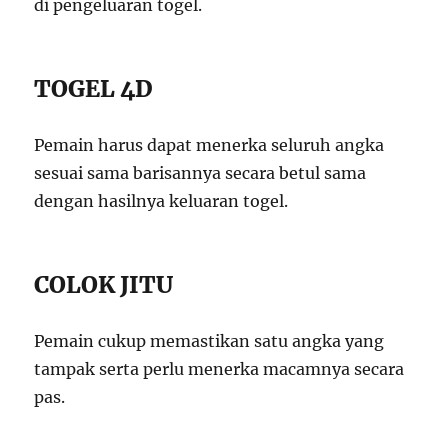
di pengeluaran togel.
TOGEL 4D
Pemain harus dapat menerka seluruh angka
sesuai sama barisannya secara betul sama
dengan hasilnya keluaran togel.
COLOK JITU
Pemain cukup memastikan satu angka yang
tampak serta perlu menerka macamnya secara
pas.