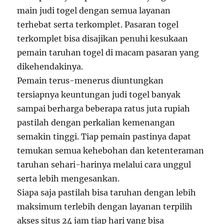
main judi togel dengan semua layanan
terhebat serta terkomplet. Pasaran togel
terkomplet bisa disajikan penuhi kesukaan
pemain taruhan togel di macam pasaran yang
dikehendakinya.
Pemain terus-menerus diuntungkan
tersiapnya keuntungan judi togel banyak
sampai berharga beberapa ratus juta rupiah
pastilah dengan perkalian kemenangan
semakin tinggi. Tiap pemain pastinya dapat
temukan semua kehebohan dan ketenteraman
taruhan sehari-harinya melalui cara unggul
serta lebih mengesankan.
Siapa saja pastilah bisa taruhan dengan lebih
maksimum terlebih dengan layanan terpilih
akses situs 24 jam tiap hari yang bisa