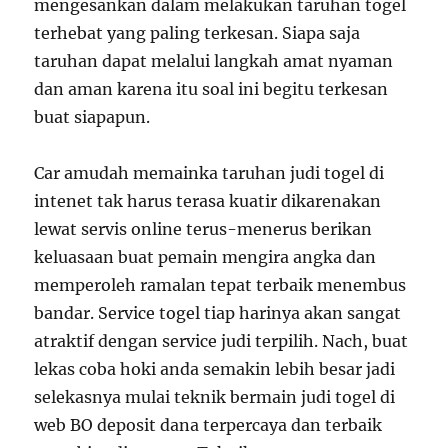
mengesankan dalam melakukan taruhan togel
terhebat yang paling terkesan. Siapa saja
taruhan dapat melalui langkah amat nyaman
dan aman karena itu soal ini begitu terkesan
buat siapapun.
Car amudah memainka taruhan judi togel di
intenet tak harus terasa kuatir dikarenakan
lewat servis online terus-menerus berikan
keluasaan buat pemain mengira angka dan
memperoleh ramalan tepat terbaik menembus
bandar. Service togel tiap harinya akan sangat
atraktif dengan service judi terpilih. Nach, buat
lekas coba hoki anda semakin lebih besar jadi
selekasnya mulai teknik bermain judi togel di
web BO deposit dana terpercaya dan terbaik