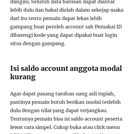
diingini. Seluruh data barusan dapat diantar
lebih dulu dan bakal diolah dalam sekejap maka
dari itu tentu pemain dapat lekas lebih
gampang buat peroleh account sah Pemakai ID
dibarengi kode yang dapat dipakai buat login
situs dengan gampang.
Isi saldo account anggota modal
kurang
Agar dapat pasang taruhan uang asli rupiah,
pastinya pemain butuh berikan modal terlebih
dulu dengan nilai yang dapat terjangkau.
Tentunya pemain bisa isi saldo account peserta
lewat cara simpel. Cukup buka atau click menu