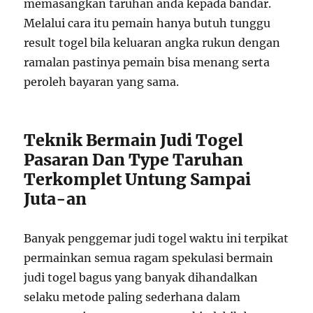
memasangkan taruhan anda kepada bandar.
Melalui cara itu pemain hanya butuh tunggu
result togel bila keluaran angka rukun dengan
ramalan pastinya pemain bisa menang serta
peroleh bayaran yang sama.
Teknik Bermain Judi Togel
Pasaran Dan Type Taruhan
Terkomplet Untung Sampai
Juta-an
Banyak penggemar judi togel waktu ini terpikat
permainkan semua ragam spekulasi bermain
judi togel bagus yang banyak dihandalkan
selaku metode paling sederhana dalam