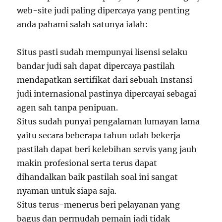
web-site judi paling dipercaya yang penting
anda pahami salah satunya ialah:
Situs pasti sudah mempunyai lisensi selaku
bandar judi sah dapat dipercaya pastilah
mendapatkan sertifikat dari sebuah Instansi
judi internasional pastinya dipercayai sebagai
agen sah tanpa penipuan.
Situs sudah punyai pengalaman lumayan lama
yaitu secara beberapa tahun udah bekerja
pastilah dapat beri kelebihan servis yang jauh
makin profesional serta terus dapat
dihandalkan baik pastilah soal ini sangat
nyaman untuk siapa saja.
Situs terus-menerus beri pelayanan yang
bagus dan permudah pemain jadi tidak