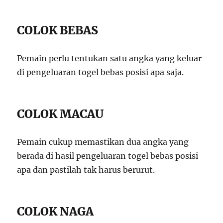
COLOK BEBAS
Pemain perlu tentukan satu angka yang keluar
di pengeluaran togel bebas posisi apa saja.
COLOK MACAU
Pemain cukup memastikan dua angka yang
berada di hasil pengeluaran togel bebas posisi
apa dan pastilah tak harus berurut.
COLOK NAGA