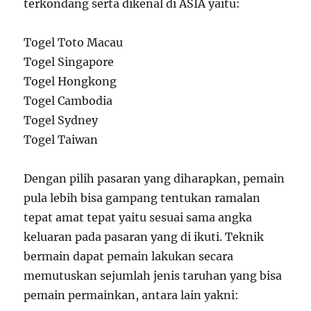
terkondang serta dikenal di ASIA yaitu:
Togel Toto Macau
Togel Singapore
Togel Hongkong
Togel Cambodia
Togel Sydney
Togel Taiwan
Dengan pilih pasaran yang diharapkan, pemain
pula lebih bisa gampang tentukan ramalan
tepat amat tepat yaitu sesuai sama angka
keluaran pada pasaran yang di ikuti. Teknik
bermain dapat pemain lakukan secara
memutuskan sejumlah jenis taruhan yang bisa
pemain permainkan, antara lain yakni: