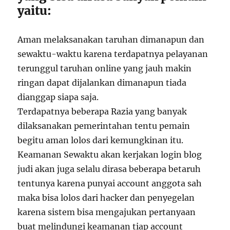
yaitu:
Aman melaksanakan taruhan dimanapun dan
sewaktu-waktu karena terdapatnya pelayanan
terunggul taruhan online yang jauh makin
ringan dapat dijalankan dimanapun tiada
dianggap siapa saja.
Terdapatnya beberapa Razia yang banyak
dilaksanakan pemerintahan tentu pemain
begitu aman lolos dari kemungkinan itu.
Keamanan Sewaktu akan kerjakan login blog
judi akan juga selalu dirasa beberapa betaruh
tentunya karena punyai account anggota sah
maka bisa lolos dari hacker dan penyegelan
karena sistem bisa mengajukan pertanyaan
buat melindungi keamanan tiap account