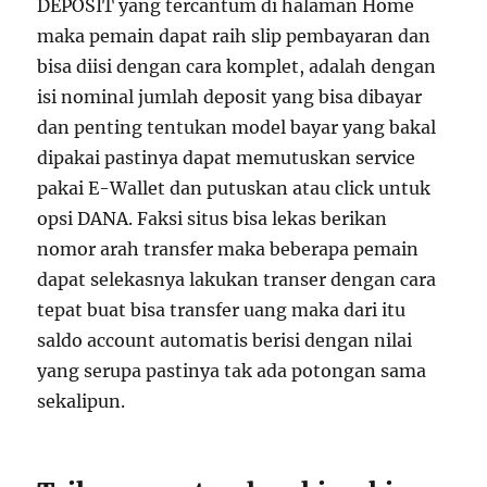
DEPOSIT yang tercantum di halaman Home
maka pemain dapat raih slip pembayaran dan
bisa diisi dengan cara komplet, adalah dengan
isi nominal jumlah deposit yang bisa dibayar
dan penting tentukan model bayar yang bakal
dipakai pastinya dapat memutuskan service
pakai E-Wallet dan putuskan atau click untuk
opsi DANA. Faksi situs bisa lekas berikan
nomor arah transfer maka beberapa pemain
dapat selekasnya lakukan transer dengan cara
tepat buat bisa transfer uang maka dari itu
saldo account automatis berisi dengan nilai
yang serupa pastinya tak ada potongan sama
sekalipun.