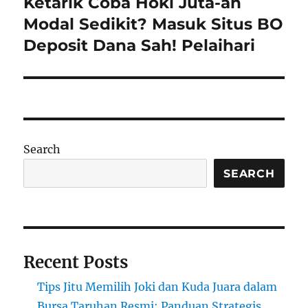
Ketarik Coba Hoki Juta-an
Next
post:
Modal Sedikit? Masuk Situs BO
Deposit Dana Sah! Pelaihari
Search
SEARCH
Recent Posts
Tips Jitu Memilih Joki dan Kuda Juara dalam
Bursa Taruhan Resmi: Panduan Strategis