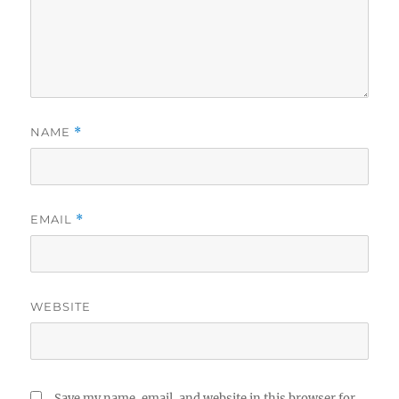
NAME
*
EMAIL
*
WEBSITE
Save my name, email, and website in this browser for