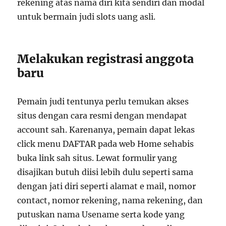
rekening atas nama diri kita sendiri dan modal
untuk bermain judi slots uang asli.
Melakukan registrasi anggota
baru
Pemain judi tentunya perlu temukan akses
situs dengan cara resmi dengan mendapat
account sah. Karenanya, pemain dapat lekas
click menu DAFTAR pada web Home sehabis
buka link sah situs. Lewat formulir yang
disajikan butuh diisi lebih dulu seperti sama
dengan jati diri seperti alamat e mail, nomor
contact, nomor rekening, nama rekening, dan
putuskan nama Usename serta kode yang