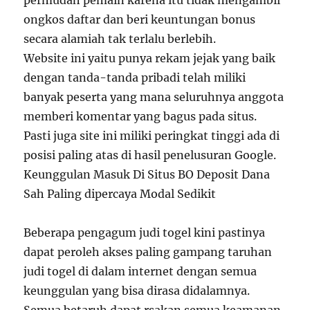
permudah pemain karena itu tidak mengambil
ongkos daftar dan beri keuntungan bonus
secara alamiah tak terlalu berlebih.
Website ini yaitu punya rekam jejak yang baik
dengan tanda-tanda pribadi telah miliki
banyak peserta yang mana seluruhnya anggota
memberi komentar yang bagus pada situs.
Pasti juga site ini miliki peringkat tinggi ada di
posisi paling atas di hasil penelusuran Google.
Keunggulan Masuk Di Situs BO Deposit Dana
Sah Paling dipercaya Modal Sedikit
Beberapa pengagum judi togel kini pastinya
dapat peroleh akses paling gampang taruhan
judi togel di dalam internet dengan semua
keunggulan yang bisa dirasa didalamnya.