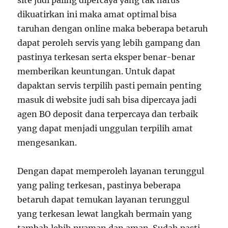
site judi paling dipercaya yang tak harus
dikuatirkan ini maka amat optimal bisa
taruhan dengan online maka beberapa betaruh
dapat peroleh servis yang lebih gampang dan
pastinya terkesan serta eksper benar-benar
memberikan keuntungan. Untuk dapat
dapaktan servis terpilih pasti pemain penting
masuk di website judi sah bisa dipercaya jadi
agen BO deposit dana terpercaya dan terbaik
yang dapat menjadi unggulan terpilih amat
mengesankan.
Dengan dapat memperoleh layanan terunggul
yang paling terkesan, pastinya beberapa
betaruh dapat temukan layanan terunggul
yang terkesan lewat langkah bermain yang