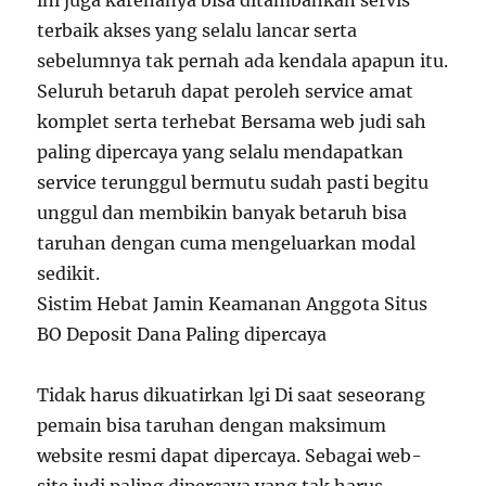
ini juga karenanya bisa ditambahkan servis
terbaik akses yang selalu lancar serta
sebelumnya tak pernah ada kendala apapun itu.
Seluruh betaruh dapat peroleh service amat
komplet serta terhebat Bersama web judi sah
paling dipercaya yang selalu mendapatkan
service terunggul bermutu sudah pasti begitu
unggul dan membikin banyak betaruh bisa
taruhan dengan cuma mengeluarkan modal
sedikit.
Sistim Hebat Jamin Keamanan Anggota Situs
BO Deposit Dana Paling dipercaya
Tidak harus dikuatirkan lgi Di saat seseorang
pemain bisa taruhan dengan maksimum
website resmi dapat dipercaya. Sebagai web-