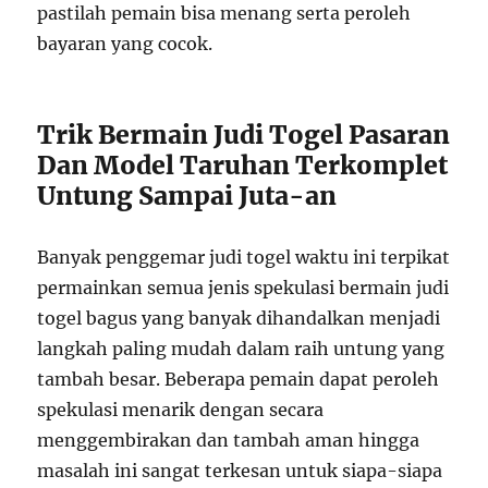
pastilah pemain bisa menang serta peroleh
bayaran yang cocok.
Trik Bermain Judi Togel Pasaran
Dan Model Taruhan Terkomplet
Untung Sampai Juta-an
Banyak penggemar judi togel waktu ini terpikat
permainkan semua jenis spekulasi bermain judi
togel bagus yang banyak dihandalkan menjadi
langkah paling mudah dalam raih untung yang
tambah besar. Beberapa pemain dapat peroleh
spekulasi menarik dengan secara
menggembirakan dan tambah aman hingga
masalah ini sangat terkesan untuk siapa-siapa