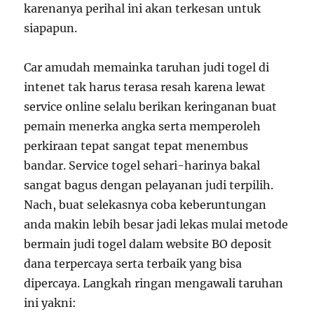
karenanya perihal ini akan terkesan untuk
siapapun.
Car amudah memainka taruhan judi togel di
intenet tak harus terasa resah karena lewat
service online selalu berikan keringanan buat
pemain menerka angka serta memperoleh
perkiraan tepat sangat tepat menembus
bandar. Service togel sehari-harinya bakal
sangat bagus dengan pelayanan judi terpilih.
Nach, buat selekasnya coba keberuntungan
anda makin lebih besar jadi lekas mulai metode
bermain judi togel dalam website BO deposit
dana terpercaya serta terbaik yang bisa
dipercaya. Langkah ringan mengawali taruhan
ini yakni: