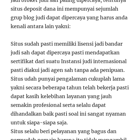
Jadi broker judi sah paling dipercaya, tentunya
situs deposit dana ini mempunyai sejumlah
grup blog judi dapat dipercaya yang harus anda
kenali antara lain yakni:
Situs sudah pasti memiliki lisensi jadi bandar
judi sah dapat dipercaya pasti mendapatkan
sertifikat dari suatu Instansi judi internasional
pasti diakui jadi agen sah tanpa ada penipuan.
Situs udah punyai pengalaman cukuplah lama
yakni secara beberapa tahun telah bekerja pasti
dapat kasih kelebihan layanan yang jauh
semakin profesional serta selalu dapat
dihandalkan baik pasti soal ini sangat nyaman
untuk siapa-siapa saja.
Situs selalu beri pelayanan yang bagus dan