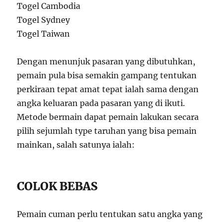
Togel Cambodia
Togel Sydney
Togel Taiwan
Dengan menunjuk pasaran yang dibutuhkan,
pemain pula bisa semakin gampang tentukan
perkiraan tepat amat tepat ialah sama dengan
angka keluaran pada pasaran yang di ikuti.
Metode bermain dapat pemain lakukan secara
pilih sejumlah type taruhan yang bisa pemain
mainkan, salah satunya ialah:
COLOK BEBAS
Pemain cuman perlu tentukan satu angka yang