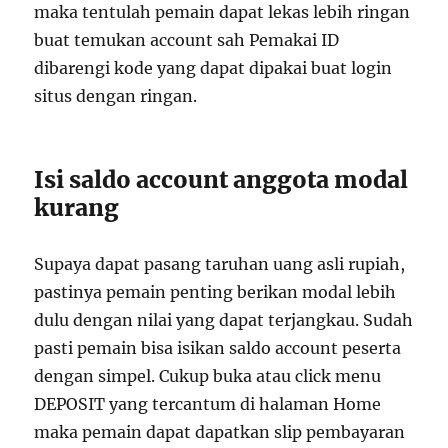
maka tentulah pemain dapat lekas lebih ringan
buat temukan account sah Pemakai ID
dibarengi kode yang dapat dipakai buat login
situs dengan ringan.
Isi saldo account anggota modal
kurang
Supaya dapat pasang taruhan uang asli rupiah,
pastinya pemain penting berikan modal lebih
dulu dengan nilai yang dapat terjangkau. Sudah
pasti pemain bisa isikan saldo account peserta
dengan simpel. Cukup buka atau click menu
DEPOSIT yang tercantum di halaman Home
maka pemain dapat dapatkan slip pembayaran