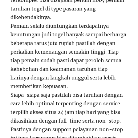
terkomplet bisa disajikan penuhi hoby pemain
taruhan togel di type pasaran yang
dikehendakinya.
Pemain selalu diuntungkan terdapatnya
keuntungan judi togel banyak sampai berharga
beberapa ratus juta rupiah pastilah dengan
perkalian kemenangan semakin tinggi. Tiap-
tiap pemain sudah pasti dapat peroleh semua
kehebohan dan keamanan taruhan tiap
harinya dengan langkah unggul serta lebih
memberikan kepuasan.
Siapa-siapa saja pastilah bisa taruhan dengan
cara lebih optimal terpenting dengan service
terpilih akses situs 24 jam tiap hari yang bisa
dikasihkan dengan full-time serta non-stop.
Pastinya dengan support pelayanan non-stop