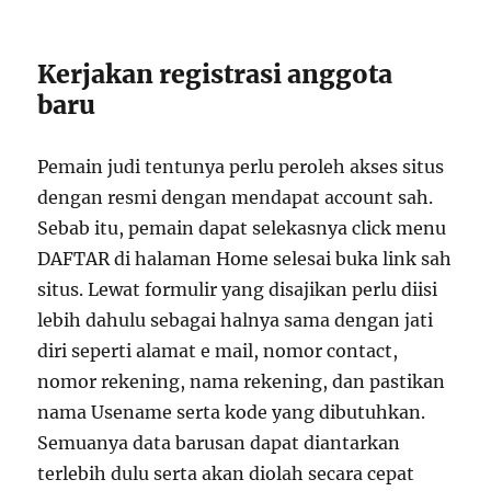
Kerjakan registrasi anggota
baru
Pemain judi tentunya perlu peroleh akses situs
dengan resmi dengan mendapat account sah.
Sebab itu, pemain dapat selekasnya click menu
DAFTAR di halaman Home selesai buka link sah
situs. Lewat formulir yang disajikan perlu diisi
lebih dahulu sebagai halnya sama dengan jati
diri seperti alamat e mail, nomor contact,
nomor rekening, nama rekening, dan pastikan
nama Usename serta kode yang dibutuhkan.
Semuanya data barusan dapat diantarkan
terlebih dulu serta akan diolah secara cepat