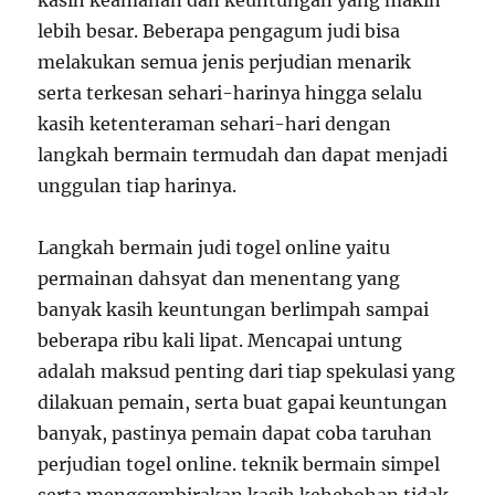
kasih keamanan dan keuntungan yang makin
lebih besar. Beberapa pengagum judi bisa
melakukan semua jenis perjudian menarik
serta terkesan sehari-harinya hingga selalu
kasih ketenteraman sehari-hari dengan
langkah bermain termudah dan dapat menjadi
unggulan tiap harinya.
Langkah bermain judi togel online yaitu
permainan dahsyat dan menentang yang
banyak kasih keuntungan berlimpah sampai
beberapa ribu kali lipat. Mencapai untung
adalah maksud penting dari tiap spekulasi yang
dilakuan pemain, serta buat gapai keuntungan
banyak, pastinya pemain dapat coba taruhan
perjudian togel online. teknik bermain simpel