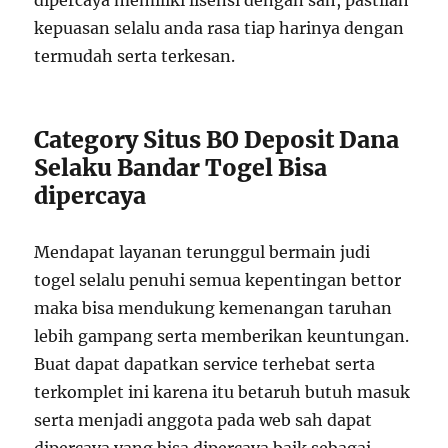
dipercaya memiliki lisensi dengan sah, pastilah
kepuasan selalu anda rasa tiap harinya dengan
termudah serta terkesan.
Category Situs BO Deposit Dana
Selaku Bandar Togel Bisa
dipercaya
Mendapat layanan terunggul bermain judi
togel selalu penuhi semua kepentingan bettor
maka bisa mendukung kemenangan taruhan
lebih gampang serta memberikan keuntungan.
Buat dapat dapatkan service terhebat serta
terkomplet ini karena itu betaruh butuh masuk
serta menjadi anggota pada web sah dapat