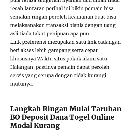
pula terasa sangatlah nyaman dan aman tiada
resah lantaran perihal ini bikin pemain bisa
semakin ringan peroleh keamanan buat bisa
melaksanakan transaksi bisnis dengan uang
asli tiada takut penipuan apa pun.
Link preferensi merupakan satu link cadangan
beri akses lebih gampang serta cepat
khususnya Waktu situs pokok alami satu
Halangan, pastinya pemain dapat peroleh
servis yang serupa dengan tidak kurangi
mutunya.
Langkah Ringan Mulai Taruhan
BO Deposit Dana Togel Online
Modal Kurang