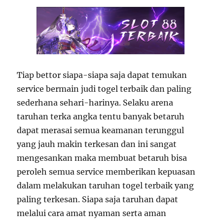
Tiap bettor siapa-siapa saja dapat temukan
service bermain judi togel terbaik dan paling
sederhana sehari-harinya. Selaku arena
taruhan terka angka tentu banyak betaruh
dapat merasai semua keamanan terunggul
yang jauh makin terkesan dan ini sangat
mengesankan maka membuat betaruh bisa
peroleh semua service memberikan kepuasan
dalam melakukan taruhan togel terbaik yang
paling terkesan. Siapa saja taruhan dapat
melalui cara amat nyaman serta aman