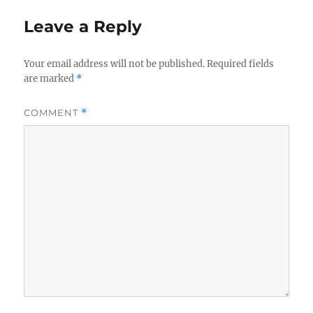
Leave a Reply
Your email address will not be published.
Required fields
are marked
*
COMMENT
*