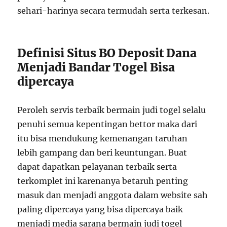
sehari-harinya secara termudah serta terkesan.
Definisi Situs BO Deposit Dana
Menjadi Bandar Togel Bisa
dipercaya
Peroleh servis terbaik bermain judi togel selalu
penuhi semua kepentingan bettor maka dari
itu bisa mendukung kemenangan taruhan
lebih gampang dan beri keuntungan. Buat
dapat dapatkan pelayanan terbaik serta
terkomplet ini karenanya betaruh penting
masuk dan menjadi anggota dalam website sah
paling dipercaya yang bisa dipercaya baik
menjadi media sarana bermain judi togel