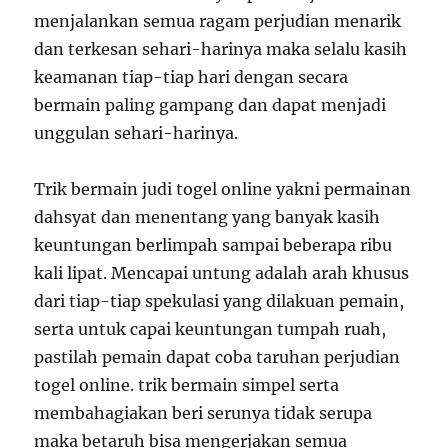
menjalankan semua ragam perjudian menarik
dan terkesan sehari-harinya maka selalu kasih
keamanan tiap-tiap hari dengan secara
bermain paling gampang dan dapat menjadi
unggulan sehari-harinya.
Trik bermain judi togel online yakni permainan
dahsyat dan menentang yang banyak kasih
keuntungan berlimpah sampai beberapa ribu
kali lipat. Mencapai untung adalah arah khusus
dari tiap-tiap spekulasi yang dilakuan pemain,
serta untuk capai keuntungan tumpah ruah,
pastilah pemain dapat coba taruhan perjudian
togel online. trik bermain simpel serta
membahagiakan beri serunya tidak serupa
maka betaruh bisa mengerjakan semua