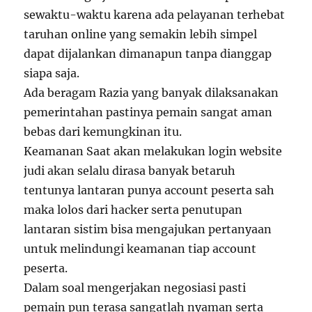
sewaktu-waktu karena ada pelayanan terhebat
taruhan online yang semakin lebih simpel
dapat dijalankan dimanapun tanpa dianggap
siapa saja.
Ada beragam Razia yang banyak dilaksanakan
pemerintahan pastinya pemain sangat aman
bebas dari kemungkinan itu.
Keamanan Saat akan melakukan login website
judi akan selalu dirasa banyak betaruh
tentunya lantaran punya account peserta sah
maka lolos dari hacker serta penutupan
lantaran sistim bisa mengajukan pertanyaan
untuk melindungi keamanan tiap account
peserta.
Dalam soal mengerjakan negosiasi pasti
pemain pun terasa sangatlah nyaman serta