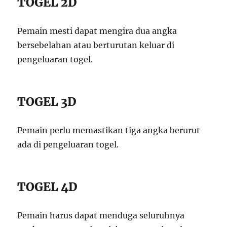
TOGEL 2D
Pemain mesti dapat mengira dua angka
bersebelahan atau berturutan keluar di
pengeluaran togel.
TOGEL 3D
Pemain perlu memastikan tiga angka berurut
ada di pengeluaran togel.
TOGEL 4D
Pemain harus dapat menduga seluruhnya