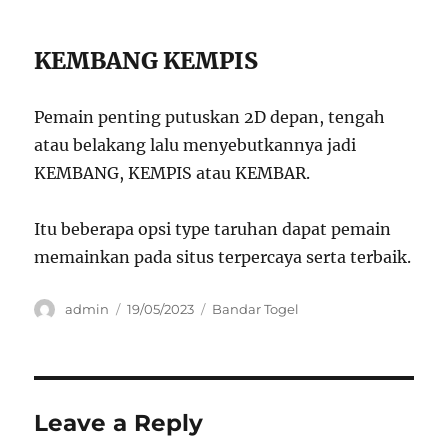
KEMBANG KEMPIS
Pemain penting putuskan 2D depan, tengah
atau belakang lalu menyebutkannya jadi
KEMBANG, KEMPIS atau KEMBAR.
Itu beberapa opsi type taruhan dapat pemain
memainkan pada situs terpercaya serta terbaik.
Author
Posted
Categories
admin
19/05/2023
Bandar Togel
on
Leave a Reply