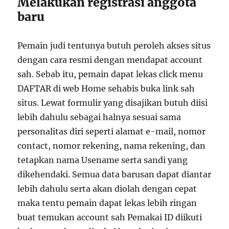
Melakukan registrasi anggota
baru
Pemain judi tentunya butuh peroleh akses situs
dengan cara resmi dengan mendapat account
sah. Sebab itu, pemain dapat lekas click menu
DAFTAR di web Home sehabis buka link sah
situs. Lewat formulir yang disajikan butuh diisi
lebih dahulu sebagai halnya sesuai sama
personalitas diri seperti alamat e-mail, nomor
contact, nomor rekening, nama rekening, dan
tetapkan nama Usename serta sandi yang
dikehendaki. Semua data barusan dapat diantar
lebih dahulu serta akan diolah dengan cepat
maka tentu pemain dapat lekas lebih ringan
buat temukan account sah Pemakai ID diikuti