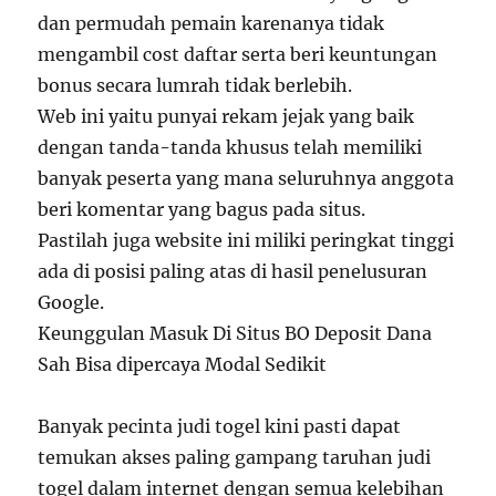
dan permudah pemain karenanya tidak
mengambil cost daftar serta beri keuntungan
bonus secara lumrah tidak berlebih.
Web ini yaitu punyai rekam jejak yang baik
dengan tanda-tanda khusus telah memiliki
banyak peserta yang mana seluruhnya anggota
beri komentar yang bagus pada situs.
Pastilah juga website ini miliki peringkat tinggi
ada di posisi paling atas di hasil penelusuran
Google.
Keunggulan Masuk Di Situs BO Deposit Dana
Sah Bisa dipercaya Modal Sedikit
Banyak pecinta judi togel kini pasti dapat
temukan akses paling gampang taruhan judi
togel dalam internet dengan semua kelebihan