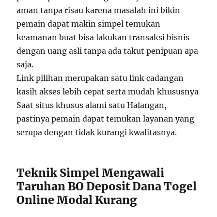
aman tanpa risau karena masalah ini bikin
pemain dapat makin simpel temukan
keamanan buat bisa lakukan transaksi bisnis
dengan uang asli tanpa ada takut penipuan apa
saja.
Link pilihan merupakan satu link cadangan
kasih akses lebih cepat serta mudah khususnya
Saat situs khusus alami satu Halangan,
pastinya pemain dapat temukan layanan yang
serupa dengan tidak kurangi kwalitasnya.
Teknik Simpel Mengawali
Taruhan BO Deposit Dana Togel
Online Modal Kurang