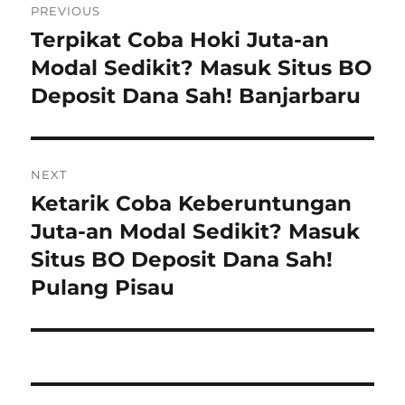
PREVIOUS
navigation
Terpikat Coba Hoki Juta-an
Previous
post:
Modal Sedikit? Masuk Situs BO
Deposit Dana Sah! Banjarbaru
NEXT
Ketarik Coba Keberuntungan
Next
post:
Juta-an Modal Sedikit? Masuk
Situs BO Deposit Dana Sah!
Pulang Pisau