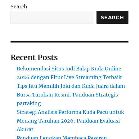
Search
SEARCH
Recent Posts
Rekomendasi Situs Judi Balap Kuda Online
2026 dengan Fitur Live Streaming Terbaik
Tips Jitu Memilih Joki dan Kuda Juara dalam
Bursa Taruhan Resmi: Panduan Strategis
partaking
Strategi Analisis Performa Kuda Pacu untuk
Menang Taruhan 2026: Panduan Evaluasi
Akurat
Panduan Lengkap Membaca Pasaran