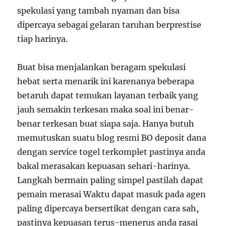
spekulasi yang tambah nyaman dan bisa
dipercaya sebagai gelaran taruhan berprestise
tiap harinya.
Buat bisa menjalankan beragam spekulasi
hebat serta menarik ini karenanya beberapa
betaruh dapat temukan layanan terbaik yang
jauh semakin terkesan maka soal ini benar-
benar terkesan buat siapa saja. Hanya butuh
memutuskan suatu blog resmi BO deposit dana
dengan service togel terkomplet pastinya anda
bakal merasakan kepuasan sehari-harinya.
Langkah bermain paling simpel pastilah dapat
pemain merasai Waktu dapat masuk pada agen
paling dipercaya bersertikat dengan cara sah,
pastinya kepuasan terus-menerus anda rasai