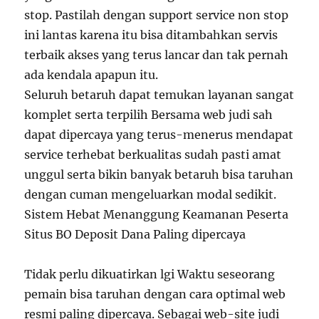
stop. Pastilah dengan support service non stop
ini lantas karena itu bisa ditambahkan servis
terbaik akses yang terus lancar dan tak pernah
ada kendala apapun itu.
Seluruh betaruh dapat temukan layanan sangat
komplet serta terpilih Bersama web judi sah
dapat dipercaya yang terus-menerus mendapat
service terhebat berkualitas sudah pasti amat
unggul serta bikin banyak betaruh bisa taruhan
dengan cuman mengeluarkan modal sedikit.
Sistem Hebat Menanggung Keamanan Peserta
Situs BO Deposit Dana Paling dipercaya
Tidak perlu dikuatirkan lgi Waktu seseorang
pemain bisa taruhan dengan cara optimal web
resmi paling dipercaya. Sebagai web-site judi