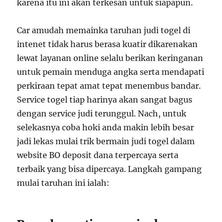
karena itu ini akan terkesan untuk siapapun.
Car amudah memainka taruhan judi togel di
intenet tidak harus berasa kuatir dikarenakan
lewat layanan online selalu berikan keringanan
untuk pemain menduga angka serta mendapati
perkiraan tepat amat tepat menembus bandar.
Service togel tiap harinya akan sangat bagus
dengan service judi terunggul. Nach, untuk
selekasnya coba hoki anda makin lebih besar
jadi lekas mulai trik bermain judi togel dalam
website BO deposit dana terpercaya serta
terbaik yang bisa dipercaya. Langkah gampang
mulai taruhan ini ialah: