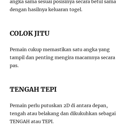
angka sama sesuai posisinya secara betul sama
dengan hasilnya keluaran togel.
COLOK JITU
Pemain cukup memastikan satu angka yang
tampil dan penting mengira macamnya secara
pas.
TENGAH TEPI
Pemain perlu putuskan 2D di antara depan,
tengah atau belakang dan dikukuhkan sebagai
TENGAH atau TEPI.