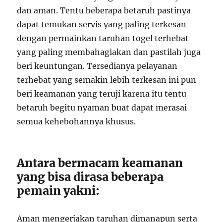
dan aman. Tentu beberapa betaruh pastinya
dapat temukan servis yang paling terkesan
dengan permainkan taruhan togel terhebat
yang paling membahagiakan dan pastilah juga
beri keuntungan. Tersedianya pelayanan
terhebat yang semakin lebih terkesan ini pun
beri keamanan yang teruji karena itu tentu
betaruh begitu nyaman buat dapat merasai
semua kehebohannya khusus.
Antara bermacam keamanan
yang bisa dirasa beberapa
pemain yakni:
Aman mengerjakan taruhan dimanapun serta