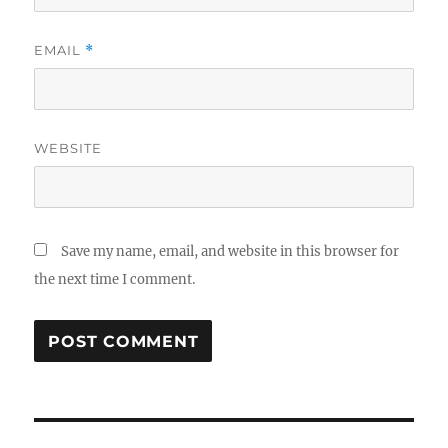
EMAIL
*
WEBSITE
Save my name, email, and website in this browser for
the next time I comment.
Post