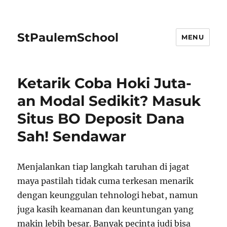
StPaulemSchool
MENU
Ketarik Coba Hoki Juta-
an Modal Sedikit? Masuk
Situs BO Deposit Dana
Sah! Sendawar
Menjalankan tiap langkah taruhan di jagat
maya pastilah tidak cuma terkesan menarik
dengan keunggulan tehnologi hebat, namun
juga kasih keamanan dan keuntungan yang
makin lebih besar. Banyak pecinta judi bisa