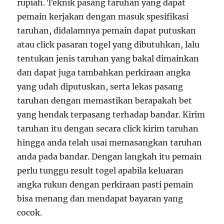
rupiah. Teknik pasang taruhan yang dapat
pemain kerjakan dengan masuk spesifikasi
taruhan, didalamnya pemain dapat putuskan
atau click pasaran togel yang dibutuhkan, lalu
tentukan jenis taruhan yang bakal dimainkan
dan dapat juga tambahkan perkiraan angka
yang udah diputuskan, serta lekas pasang
taruhan dengan memastikan berapakah bet
yang hendak terpasang terhadap bandar. Kirim
taruhan itu dengan secara click kirim taruhan
hingga anda telah usai memasangkan taruhan
anda pada bandar. Dengan langkah itu pemain
perlu tunggu result togel apabila keluaran
angka rukun dengan perkiraan pasti pemain
bisa menang dan mendapat bayaran yang
cocok.