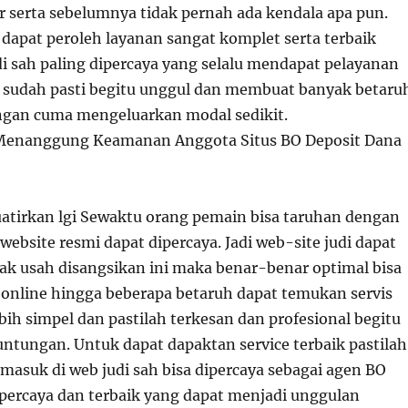
r serta sebelumnya tidak pernah ada kendala apa pun.
 dapat peroleh layanan sangat komplet serta terbaik
i sah paling dipercaya yang selalu mendapat pelayanan
 sudah pasti begitu unggul dan membuat banyak betaru
ngan cuma mengeluarkan modal sedikit.
Menanggung Keamanan Anggota Situs BO Deposit Dana
uatirkan lgi Sewaktu orang pemain bisa taruhan dengan
ebsite resmi dapat dipercaya. Jadi web-site judi dapat
tak usah disangsikan ini maka benar-benar optimal bisa
online hingga beberapa betaruh dapat temukan servis
ih simpel dan pastilah terkesan dan profesional begitu
tungan. Untuk dapat dapaktan service terbaik pastilah
masuk di web judi sah bisa dipercaya sebagai agen BO
rpercaya dan terbaik yang dapat menjadi unggulan