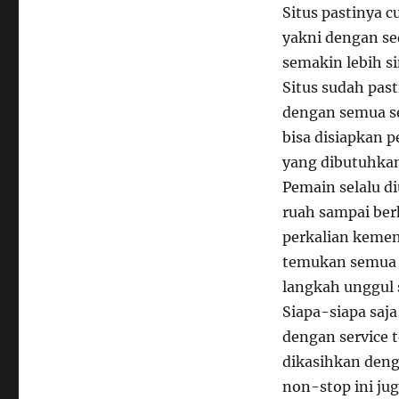
Situs pastinya 
yakni dengan se
semakin lebih 
Situs sudah past
dengan semua se
bisa disiapkan 
yang dibutuhka
Pemain selalu d
ruah sampai ber
perkalian kemen
temukan semua s
langkah unggul 
Siapa-siapa saj
dengan service t
dikasihkan deng
non-stop ini ju