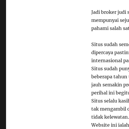
Jadi broker judi 
mempunyai sejum
pahami salah sa
Situs sudah seme
dipercaya pastin
internasional pa
Situs sudah pun
beberapa tahun t
jauh semakin pro
perihal ini begi
Situs selalu ka
tak mengambil c
tidak kelewatan.
Website ini iala