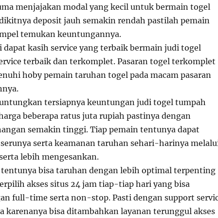
cuma menjajakan modal yang kecil untuk bermain togel
dikitnya deposit jauh semakin rendah pastilah pemain
simpel temukan keuntungannya.
i dapat kasih service yang terbaik bermain judi togel
rvice terbaik dan terkomplet. Pasaran togel terkomplet
penuhi hoby pemain taruhan togel pada macam pasaran
nnya.
iuntungkan tersiapnya keuntungan judi togel tumpah
harga beberapa ratus juta rupiah pastinya dengan
angan semakin tinggi. Tiap pemain tentunya dapat
erunya serta keamanan taruhan sehari-harinya melalu
serta lebih mengesankan.
a tentunya bisa taruhan dengan lebih optimal terpenting
erpilih akses situs 24 jam tiap-tiap hari yang bisa
an full-time serta non-stop. Pasti dengan support servi
ga karenanya bisa ditambahkan layanan terunggul akses