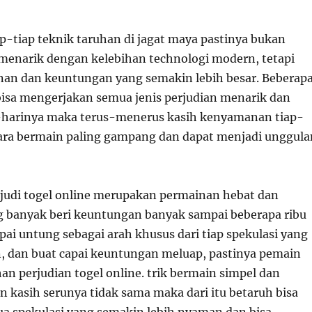
p-tiap teknik taruhan di jagat maya pastinya bukan
menarik dengan kelebihan technologi modern, tetapi
nan dan keuntungan yang semakin lebih besar. Beberap
isa mengerjakan semua jenis perjudian menarik dan
-harinya maka terus-menerus kasih kenyamanan tiap-
 cara bermain paling gampang dan dapat menjadi unggula
judi togel online merupakan permainan hebat dan
 banyak beri keuntungan banyak sampai beberapa ribu
apai untung sebagai arah khusus dari tiap spekulasi yang
, dan buat capai keuntungan meluap, pastinya pemain
an perjudian togel online. trik bermain simpel dan
kasih serunya tidak sama maka dari itu betaruh bisa