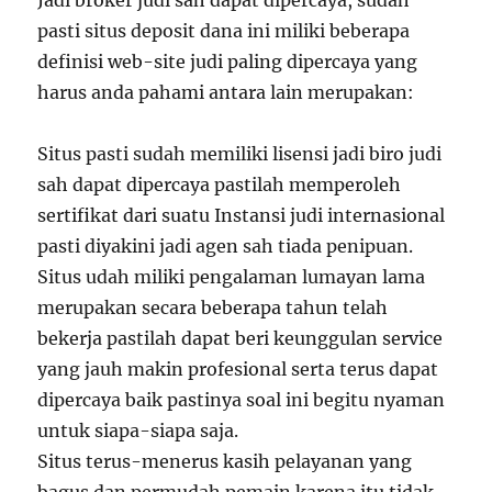
Jadi broker judi sah dapat dipercaya, sudah
pasti situs deposit dana ini miliki beberapa
definisi web-site judi paling dipercaya yang
harus anda pahami antara lain merupakan:
Situs pasti sudah memiliki lisensi jadi biro judi
sah dapat dipercaya pastilah memperoleh
sertifikat dari suatu Instansi judi internasional
pasti diyakini jadi agen sah tiada penipuan.
Situs udah miliki pengalaman lumayan lama
merupakan secara beberapa tahun telah
bekerja pastilah dapat beri keunggulan service
yang jauh makin profesional serta terus dapat
dipercaya baik pastinya soal ini begitu nyaman
untuk siapa-siapa saja.
Situs terus-menerus kasih pelayanan yang