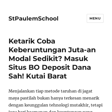
StPaulemSchool
MENU
Ketarik Coba
Keberuntungan Juta-an
Modal Sedikit? Masuk
Situs BO Deposit Dana
Sah! Kutai Barat
Menjalankan tiap metode taruhan di jagat
maya pastilah bukan hanya terkesan menarik
dengan keunggulan tehnologi mutakhir, tetapi