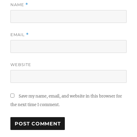
NAME
*
EMAIL
*
WEBSITE
Save my name, email, and website in this browser for
the next time I comment.