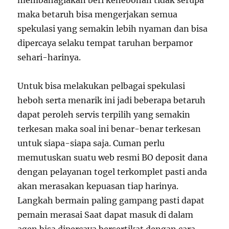
membahagiakan beri kehebohan tidak serupa
maka betaruh bisa mengerjakan semua
spekulasi yang semakin lebih nyaman dan bisa
dipercaya selaku tempat taruhan berpamor
sehari-harinya.
Untuk bisa melakukan pelbagai spekulasi
heboh serta menarik ini jadi beberapa betaruh
dapat peroleh servis terpilih yang semakin
terkesan maka soal ini benar-benar terkesan
untuk siapa-siapa saja. Cuman perlu
memutuskan suatu web resmi BO deposit dana
dengan pelayanan togel terkomplet pasti anda
akan merasakan kepuasan tiap harinya.
Langkah bermain paling gampang pasti dapat
pemain merasai Saat dapat masuk di dalam