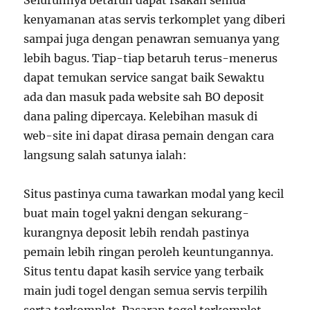
Seluruhnya betaruh dapat rsakan semua
kenyamanan atas servis terkomplet yang diberi
sampai juga dengan penawran semuanya yang
lebih bagus. Tiap-tiap betaruh terus-menerus
dapat temukan service sangat baik Sewaktu
ada dan masuk pada website sah BO deposit
dana paling dipercaya. Kelebihan masuk di
web-site ini dapat dirasa pemain dengan cara
langsung salah satunya ialah:
Situs pastinya cuma tawarkan modal yang kecil
buat main togel yakni dengan sekurang-
kurangnya deposit lebih rendah pastinya
pemain lebih ringan peroleh keuntungannya.
Situs tentu dapat kasih service yang terbaik
main judi togel dengan semua servis terpilih