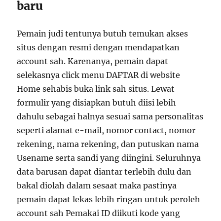
baru
Pemain judi tentunya butuh temukan akses
situs dengan resmi dengan mendapatkan
account sah. Karenanya, pemain dapat
selekasnya click menu DAFTAR di website
Home sehabis buka link sah situs. Lewat
formulir yang disiapkan butuh diisi lebih
dahulu sebagai halnya sesuai sama personalitas
seperti alamat e-mail, nomor contact, nomor
rekening, nama rekening, dan putuskan nama
Usename serta sandi yang diingini. Seluruhnya
data barusan dapat diantar terlebih dulu dan
bakal diolah dalam sesaat maka pastinya
pemain dapat lekas lebih ringan untuk peroleh
account sah Pemakai ID diikuti kode yang