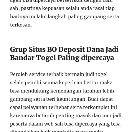
agen bisa dipercaya bersertikat dengan cara
sah, pastinya kepuasan selalu anda rasai tiap
harinya melalui langkah paling gampang serta
terkesan.
Grup Situs BO Deposit Dana Jadi
Bandar Togel Paling dipercaya
Peroleh service terbaik bermain judi togel
selalu penuhi semua keperluan bettor maka
bisa mendukung kemenangan taruhan lebih
gampang serta beri keuntungan. Buat dapat
capai pelayanan terhebat serta terkomplet ini
karenanya betaruh penting masuk dan menjadi
peserta dalam web sah bisa dipercaya yang bisa