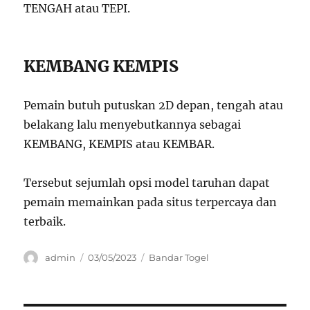
TENGAH atau TEPI.
KEMBANG KEMPIS
Pemain butuh putuskan 2D depan, tengah atau
belakang lalu menyebutkannya sebagai
KEMBANG, KEMPIS atau KEMBAR.
Tersebut sejumlah opsi model taruhan dapat
pemain memainkan pada situs terpercaya dan
terbaik.
Author
Posted
Categories
admin
03/05/2023
Bandar Togel
on