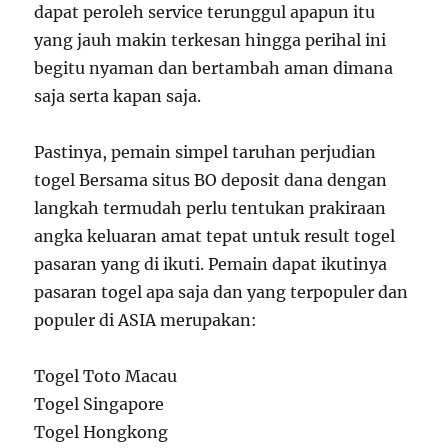
dapat peroleh service terunggul apapun itu
yang jauh makin terkesan hingga perihal ini
begitu nyaman dan bertambah aman dimana
saja serta kapan saja.
Pastinya, pemain simpel taruhan perjudian
togel Bersama situs BO deposit dana dengan
langkah termudah perlu tentukan prakiraan
angka keluaran amat tepat untuk result togel
pasaran yang di ikuti. Pemain dapat ikutinya
pasaran togel apa saja dan yang terpopuler dan
populer di ASIA merupakan:
Togel Toto Macau
Togel Singapore
Togel Hongkong