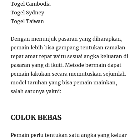
Togel Cambodia
Togel Sydney
Togel Taiwan
Dengan menunjuk pasaran yang diharapkan,
pemain lebih bisa gampang tentukan ramalan
tepat amat tepat yaitu sesuai angka keluaran di
pasaran yang di ikuti. Metode bermain dapat
pemain lakukan secara memutuskan sejumlah
model taruhan yang bisa pemain mainkan,
salah satunya yakni:
COLOK BEBAS
Pemain perlu tentukan satu angka yang keluar