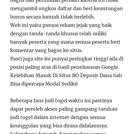
bagus dan permudah pemain karena itu tidak
mengambil ongkos daftar dan beri keuntungan
bonus secara lumrah tidak berlebih.
Web ini yaitu punyai rekam jejak yang baik
dengan tanda-tanda khusus telah miliki
banyak peserta yang mana semua peserta beri
komentar yang bagus ke situs.
Pasti juga site ini punyai peringkat tinggi ada di
posisi paling atas di hasil penelusuran Google.
Kelebihan Masuk Di Situs BO Deposit Dana Sah
Bisa dipercaya Modal Sedikit
Beberapa fans judi togel waktu ini pastinya
dapat peroleh akses paling gampang taruhan
judi togel dalam internet dengan semua
keunggulan yang bisa dirasa didalamnya.