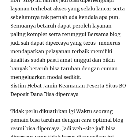
non-stop ini lantas jadi bisa diperlengkapi
layanan terhebat akses yang selalu lancar serta
sebelumnya tak pernah ada kendala apa pun.
Semuanya betaruh dapat peroleh layanan
paling komplet serta terunggul Bersama blog
judi sah dapat dipercaya yang terus-menerus
mendapatkan pelayanan terbaik memiliki
kualitas sudah pasti amat unggul dan bikin
banyak betaruh bisa taruhan dengan cuman
mengeluarkan modal sedikit.
Sistim Hebat Jamin Keamanan Peserta Situs BO
Deposit Dana Bisa dipercaya
Tidak perlu dikuatirkan lgi Waktu seorang
pemain bisa taruhan dengan cara optimal blog
resmi bisa dipercaya. Jadi web-site judi bisa