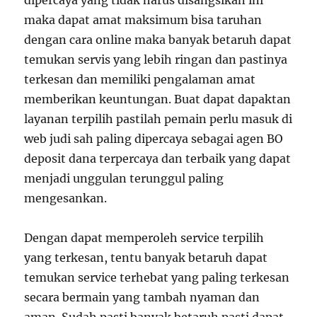
dipercaya yang tidak harus disangsikan ini
maka dapat amat maksimum bisa taruhan
dengan cara online maka banyak betaruh dapat
temukan servis yang lebih ringan dan pastinya
terkesan dan memiliki pengalaman amat
memberikan keuntungan. Buat dapat dapaktan
layanan terpilih pastilah pemain perlu masuk di
web judi sah paling dipercaya sebagai agen BO
deposit dana terpercaya dan terbaik yang dapat
menjadi unggulan terunggul paling
mengesankan.
Dengan dapat memperoleh service terpilih
yang terkesan, tentu banyak betaruh dapat
temukan service terhebat yang paling terkesan
secara bermain yang tambah nyaman dan