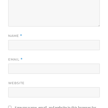
NAME
*
EMAIL
*
WEBSITE
Save my name, email, and website in this browser for