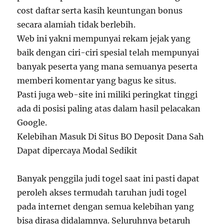
cost daftar serta kasih keuntungan bonus
secara alamiah tidak berlebih.
Web ini yakni mempunyai rekam jejak yang
baik dengan ciri-ciri spesial telah mempunyai
banyak peserta yang mana semuanya peserta
memberi komentar yang bagus ke situs.
Pasti juga web-site ini miliki peringkat tinggi
ada di posisi paling atas dalam hasil pelacakan
Google.
Kelebihan Masuk Di Situs BO Deposit Dana Sah
Dapat dipercaya Modal Sedikit
Banyak penggila judi togel saat ini pasti dapat
peroleh akses termudah taruhan judi togel
pada internet dengan semua kelebihan yang
bisa dirasa didalamnya. Seluruhnya betaruh