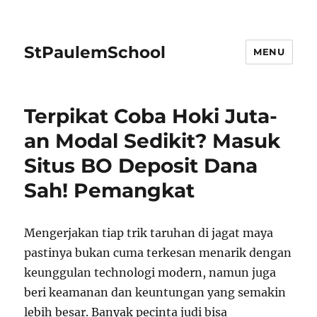
StPaulemSchool
MENU
Terpikat Coba Hoki Juta-
an Modal Sedikit? Masuk
Situs BO Deposit Dana
Sah! Pemangkat
Mengerjakan tiap trik taruhan di jagat maya
pastinya bukan cuma terkesan menarik dengan
keunggulan technologi modern, namun juga
beri keamanan dan keuntungan yang semakin
lebih besar. Banyak pecinta judi bisa