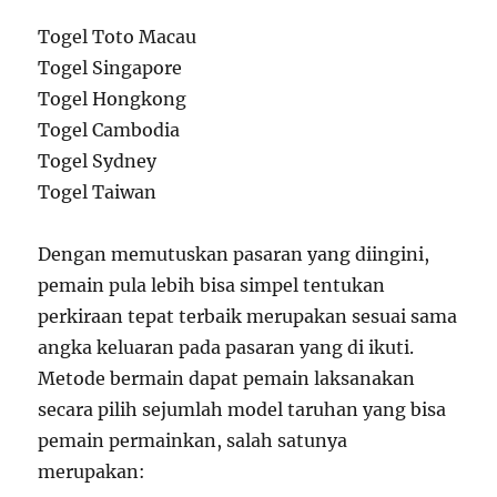
Togel Toto Macau
Togel Singapore
Togel Hongkong
Togel Cambodia
Togel Sydney
Togel Taiwan
Dengan memutuskan pasaran yang diingini,
pemain pula lebih bisa simpel tentukan
perkiraan tepat terbaik merupakan sesuai sama
angka keluaran pada pasaran yang di ikuti.
Metode bermain dapat pemain laksanakan
secara pilih sejumlah model taruhan yang bisa
pemain permainkan, salah satunya
merupakan: