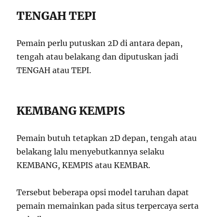
TENGAH TEPI
Pemain perlu putuskan 2D di antara depan,
tengah atau belakang dan diputuskan jadi
TENGAH atau TEPI.
KEMBANG KEMPIS
Pemain butuh tetapkan 2D depan, tengah atau
belakang lalu menyebutkannya selaku
KEMBANG, KEMPIS atau KEMBAR.
Tersebut beberapa opsi model taruhan dapat
pemain memainkan pada situs terpercaya serta