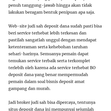
penuh tanggung-jawab hingga akan tidak
lakukan beragam bentuk penipuan apa saja.
Web-site judi sah deposit dana sudah pasti bisa
beri service terhebat lebih terkesan dan
pastilah sangatlah unggul dengan mendapat
ketenteraman serta kehebohan taruhan
sehari-harinya. Semuanya pemain dapat
temukan service terbaik serta terkomplet
terlebih oleh karena ada service terhebat BO
deposit dana yang benar mempermudah
pemain dalam soal bisnis deposit amat
gampang dan murah.
Jadi broker judi sah bisa dipercaya, tentunya
situs deposit dana ini mempunyai sejumlah