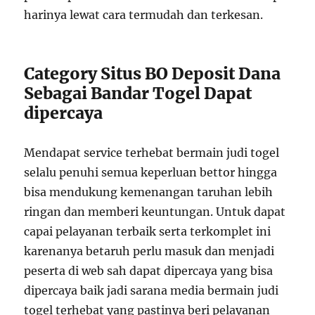
harinya lewat cara termudah dan terkesan.
Category Situs BO Deposit Dana
Sebagai Bandar Togel Dapat
dipercaya
Mendapat service terhebat bermain judi togel
selalu penuhi semua keperluan bettor hingga
bisa mendukung kemenangan taruhan lebih
ringan dan memberi keuntungan. Untuk dapat
capai pelayanan terbaik serta terkomplet ini
karenanya betaruh perlu masuk dan menjadi
peserta di web sah dapat dipercaya yang bisa
dipercaya baik jadi sarana media bermain judi
togel terhebat yang pastinya beri pelayanan