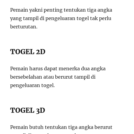
Pemain yakni penting tentukan tiga angka
yang tampil di pengeluaran togel tak perlu
berturutan.
TOGEL 2D
Pemain harus dapat menerka dua angka
bersebelahan atau berurut tampil di
pengeluaran togel.
TOGEL 3D
Pemain butuh tentukan tiga angka berurut