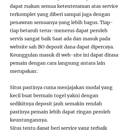
dapat rsakan semua ketenteraman atas service
terkomplet yang diberi sampai juga dengan
penawran semuanya yang lebih bagus. Tiap-
tiap betaruh terus-menerus dapat peroleh
servis sangat baik Saat ada dan masuk pada
website sah BO deposit dana dapat dipercaya.
Keunggulan masuk di web-site ini dapat dirasa
pemain dengan cara langsung antara lain
merupakan:
Situs pastinya cuma menjajakan modal yang
kecil buat bermain togel yakni dengan
sedikitnya deposit jauh semakin rendah
pastinya pemain lebih dapat ringan peroleh
keuntungannya.
Situs tentu dapat beri service yang terbaik