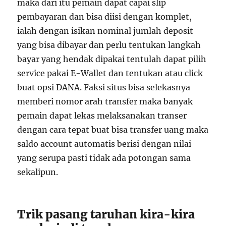
maka dari itu pemain dapat capai slip
pembayaran dan bisa diisi dengan komplet,
ialah dengan isikan nominal jumlah deposit
yang bisa dibayar dan perlu tentukan langkah
bayar yang hendak dipakai tentulah dapat pilih
service pakai E-Wallet dan tentukan atau click
buat opsi DANA. Faksi situs bisa selekasnya
memberi nomor arah transfer maka banyak
pemain dapat lekas melaksanakan transer
dengan cara tepat buat bisa transfer uang maka
saldo account automatis berisi dengan nilai
yang serupa pasti tidak ada potongan sama
sekalipun.
Trik pasang taruhan kira-kira