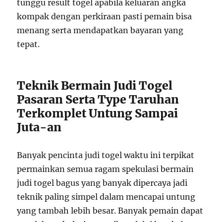
tunggu result togel apabila keluaran angka
kompak dengan perkiraan pasti pemain bisa
menang serta mendapatkan bayaran yang
tepat.
Teknik Bermain Judi Togel
Pasaran Serta Type Taruhan
Terkomplet Untung Sampai
Juta-an
Banyak pencinta judi togel waktu ini terpikat
permainkan semua ragam spekulasi bermain
judi togel bagus yang banyak dipercaya jadi
teknik paling simpel dalam mencapai untung
yang tambah lebih besar. Banyak pemain dapat