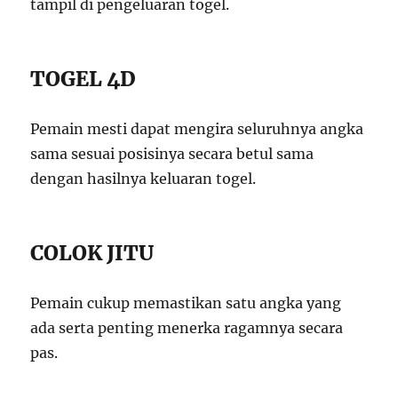
tampil di pengeluaran togel.
TOGEL 4D
Pemain mesti dapat mengira seluruhnya angka
sama sesuai posisinya secara betul sama
dengan hasilnya keluaran togel.
COLOK JITU
Pemain cukup memastikan satu angka yang
ada serta penting menerka ragamnya secara
pas.