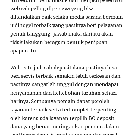
itu betaruh perlu masuk dan menjadi peserta di
web sah paling dipercaya yang bisa
dihandalkan baik selaku media sarana bermain
judi togel terbaik yang pastinya beri pelayanan
penuh tanggung-jawab maka dari itu akan
tidak lakukan beragam bentuk penipuan
apapun itu.
Web-site judi sah deposit dana pastinya bisa
beri servis terbaik semakin lebih terkesan dan
pastinya sangatlah unggul dengan mendapat
kenyamanan dan kehebohan taruhan sehari-
harinya. Semuanya pemain dapat peroleh
layanan terbaik serta terkomplet terpenting
oleh karena ada layanan terpilih BO deposit
dana yang benar meringankan pemain dalam