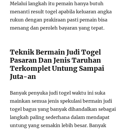
Melalui langkah itu pemain hanya butuh
menanti result togel apabila keluaran angka
rukun dengan prakiraan pasti pemain bisa
menang dan peroleh bayaran yang tepat.
Teknik Bermain Judi Togel
Pasaran Dan Jenis Taruhan
Terkomplet Untung Sampai
Juta-an
Banyak penyuka judi togel waktu ini suka
mainkan semua jenis spekulasi bermain judi
togel bagus yang banyak dihandalkan sebagai
langkah paling sederhana dalam mendapat
untung yang semakin lebih besar. Banyak