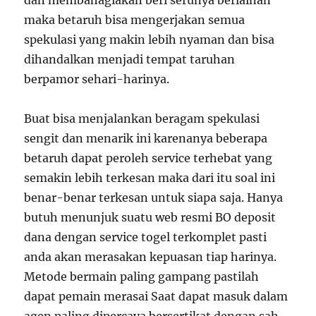
dan membahagiakan beri serunya berlainan
maka betaruh bisa mengerjakan semua
spekulasi yang makin lebih nyaman dan bisa
dihandalkan menjadi tempat taruhan
berpamor sehari-harinya.
Buat bisa menjalankan beragam spekulasi
sengit dan menarik ini karenanya beberapa
betaruh dapat peroleh service terhebat yang
semakin lebih terkesan maka dari itu soal ini
benar-benar terkesan untuk siapa saja. Hanya
butuh menunjuk suatu web resmi BO deposit
dana dengan service togel terkomplet pasti
anda akan merasakan kepuasan tiap harinya.
Metode bermain paling gampang pastilah
dapat pemain merasai Saat dapat masuk dalam