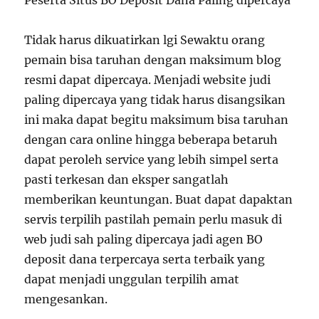
Peserta Situs BO Deposit Dana Paling dipercaya
Tidak harus dikuatirkan lgi Sewaktu orang
pemain bisa taruhan dengan maksimum blog
resmi dapat dipercaya. Menjadi website judi
paling dipercaya yang tidak harus disangsikan
ini maka dapat begitu maksimum bisa taruhan
dengan cara online hingga beberapa betaruh
dapat peroleh service yang lebih simpel serta
pasti terkesan dan eksper sangatlah
memberikan keuntungan. Buat dapat dapaktan
servis terpilih pastilah pemain perlu masuk di
web judi sah paling dipercaya jadi agen BO
deposit dana terpercaya serta terbaik yang
dapat menjadi unggulan terpilih amat
mengesankan.