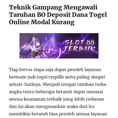
Teknik Gampang Mengawali
Taruhan BO Deposit Dana Togel
Online Modal Kurang
Tiap bettor siapa saja dapat peroleh layanan
bermain judi togel terpilih serta paling simpel
sehari-harinya. Menjadi tempat taruhan terka
angka tentu beberapa betaruh dapat merasai
semua keamanan terbaik yang lebih terkesan
dan ini akan mengesankan maka dari itu
membikin betaruh bisa peroleh semua layanan