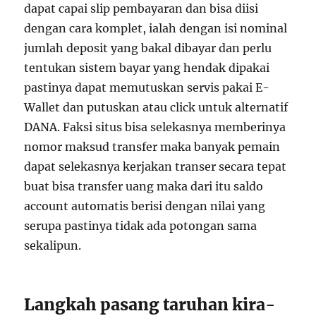
dapat capai slip pembayaran dan bisa diisi
dengan cara komplet, ialah dengan isi nominal
jumlah deposit yang bakal dibayar dan perlu
tentukan sistem bayar yang hendak dipakai
pastinya dapat memutuskan servis pakai E-
Wallet dan putuskan atau click untuk alternatif
DANA. Faksi situs bisa selekasnya memberinya
nomor maksud transfer maka banyak pemain
dapat selekasnya kerjakan transer secara tepat
buat bisa transfer uang maka dari itu saldo
account automatis berisi dengan nilai yang
serupa pastinya tidak ada potongan sama
sekalipun.
Langkah pasang taruhan kira-