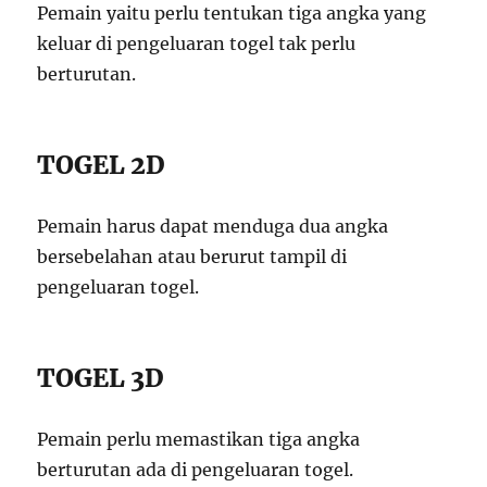
Pemain yaitu perlu tentukan tiga angka yang
keluar di pengeluaran togel tak perlu
berturutan.
TOGEL 2D
Pemain harus dapat menduga dua angka
bersebelahan atau berurut tampil di
pengeluaran togel.
TOGEL 3D
Pemain perlu memastikan tiga angka
berturutan ada di pengeluaran togel.