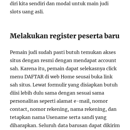
diri kita sendiri dan modal untuk main judi
slots uang asli.
Melakukan register peserta baru
Pemain judi sudah pasti butuh temukan akses
situs dengan resmi dengan mendapat account
sah. Karena itu, pemain dapat selekasnya click
menu DAFTAR di web Home seusai buka link
sah situs. Lewat formulir yang disiapkan butuh
diisi lebih dulu sama dengan sesuai sama
personalitas seperti alamat e-mail, nomor
contact, nomor rekening, nama rekening, dan
tetapkan nama Usename serta sandi yang
diharapkan. Seluruh data barusan dapat dikirim