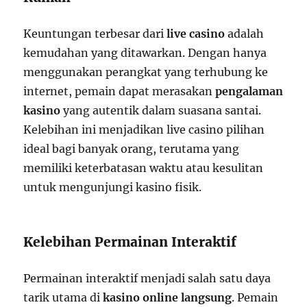
Keuntungan terbesar dari
live casino
adalah
kemudahan yang ditawarkan. Dengan hanya
menggunakan perangkat yang terhubung ke
internet, pemain dapat merasakan
pengalaman
kasino
yang autentik dalam suasana santai.
Kelebihan ini menjadikan live casino pilihan
ideal bagi banyak orang, terutama yang
memiliki keterbatasan waktu atau kesulitan
untuk mengunjungi kasino fisik.
Kelebihan Permainan Interaktif
Permainan interaktif menjadi salah satu daya
tarik utama di
kasino online langsung
. Pemain