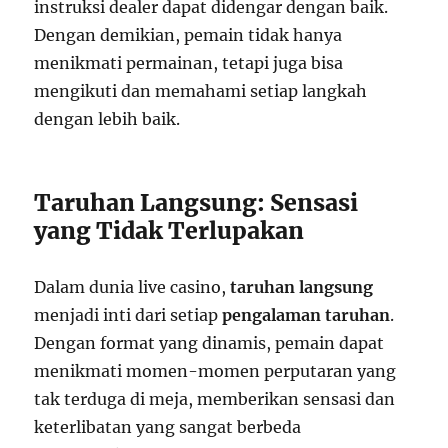
instruksi dealer dapat didengar dengan baik.
Dengan demikian, pemain tidak hanya
menikmati permainan, tetapi juga bisa
mengikuti dan memahami setiap langkah
dengan lebih baik.
Taruhan Langsung: Sensasi
yang Tidak Terlupakan
Dalam dunia live casino,
taruhan langsung
menjadi inti dari setiap
pengalaman taruhan
.
Dengan format yang dinamis, pemain dapat
menikmati momen-momen perputaran yang
tak terduga di meja, memberikan sensasi dan
keterlibatan yang sangat berbeda