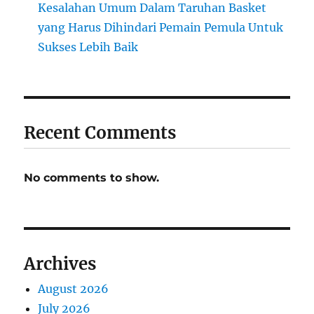
Kesalahan Umum Dalam Taruhan Basket
yang Harus Dihindari Pemain Pemula Untuk
Sukses Lebih Baik
Recent Comments
No comments to show.
Archives
August 2026
July 2026