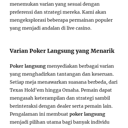
menemukan varian yang sesuai dengan
preferensi dan strategi mereka. Kami akan
mengeksplorasi beberapa permainan populer
yang menjadi andalan di live casino.
Varian Poker Langsung yang Menarik
Poker langsung
menyediakan berbagai varian
yang menghadirkan tantangan dan keseruan.
Setiap meja menawarkan suasana berbeda, dari
Texas Hold’em hingga Omaha. Pemain dapat
mengasah keterampilan dan strategi sambil
berinteraksi dengan dealer serta pemain lain.
Pengalaman ini membuat
poker langsung
menjadi pilihan utama bagi banyak individu