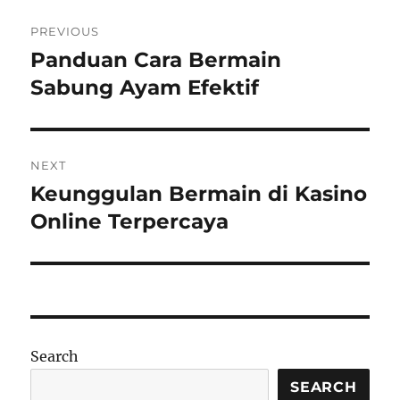
Post
PREVIOUS
navigation
Panduan Cara Bermain
Previous
post:
Sabung Ayam Efektif
NEXT
Keunggulan Bermain di Kasino
Next
post:
Online Terpercaya
Search
SEARCH