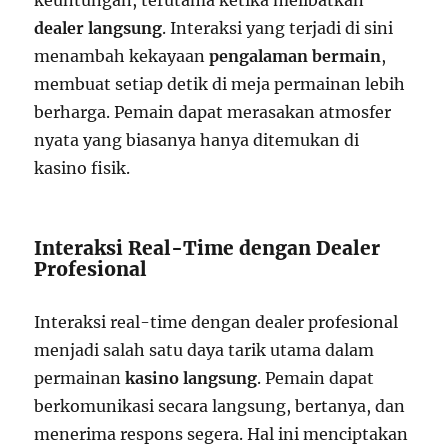
dealer langsung
. Interaksi yang terjadi di sini
menambah kekayaan
pengalaman bermain
,
membuat setiap detik di meja permainan lebih
berharga. Pemain dapat merasakan atmosfer
nyata yang biasanya hanya ditemukan di
kasino fisik.
Interaksi Real-Time dengan Dealer
Profesional
Interaksi real-time dengan dealer profesional
menjadi salah satu daya tarik utama dalam
permainan
kasino langsung
. Pemain dapat
berkomunikasi secara langsung, bertanya, dan
menerima respons segera. Hal ini menciptakan