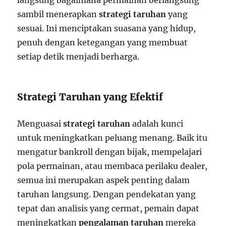
sambil menerapkan
strategi taruhan
yang
sesuai. Ini menciptakan suasana yang hidup,
penuh dengan ketegangan yang membuat
setiap detik menjadi berharga.
Strategi Taruhan yang Efektif
Menguasai
strategi taruhan
adalah kunci
untuk meningkatkan peluang menang. Baik itu
mengatur bankroll dengan bijak, mempelajari
pola permainan, atau membaca perilaku dealer,
semua ini merupakan aspek penting dalam
taruhan langsung. Dengan pendekatan yang
tepat dan analisis yang cermat, pemain dapat
meningkatkan
pengalaman taruhan
mereka