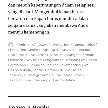
dan meraih keberuntungan dalam setiap sesi
yang dijalani. Mengetahui kapan harus
bertaruh dan kapan harus mundur adalah
senjata utama yang akan membawa Anda
menuju kemenangan.
Author
Posted
Categories
Tags
admin
07/12/2024
Live Kasino
Bonus Exklusif
on
Live Casino
,
Dealer Langsung di Live Casino
,
Interaksi
Real-time di Live Casino Online
,
Keuntungan Bermain
Online di Live Casino
,
Pengalaman Bermain Live Casino
,
Permainan Live Casino Populer
,
Rekomendasi Live
Casino Terbaik
,
Sensasi Bermain di Live Casino
Terpercaya
,
Strategi Bermain Live Casino Terbaik
,
Teknologi Live Streaming di Casino Online
Leave a Reply