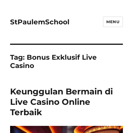
StPaulemSchool
MENU
Tag:
Bonus Exklusif Live
Casino
Keunggulan Bermain di
Live Casino Online
Terbaik