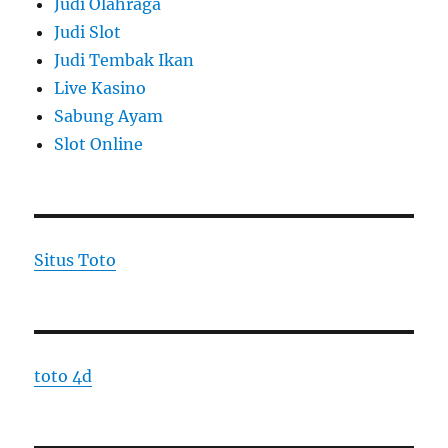
Judi Olahraga
Judi Slot
Judi Tembak Ikan
Live Kasino
Sabung Ayam
Slot Online
Situs Toto
toto 4d