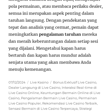
pola permainan, atau membaca perilaku dealer,
semua ini merupakan aspek penting dalam
taruhan langsung. Dengan pendekatan yang
tepat dan analisis yang cermat, pemain dapat
meningkatkan
pengalaman taruhan
mereka
dan meraih keberuntungan dalam setiap sesi
yang dijalani. Mengetahui kapan harus
bertaruh dan kapan harus mundur adalah
senjata utama yang akan membawa Anda
menuju kemenangan.
Posted
Categories
Tags
07/12/2024
Live Kasino
Bonus Exklusif Live Casino
,
on
Dealer Langsung di Live Casino
,
Interaksi Real-time di
Live Casino Online
,
Keuntungan Bermain Online di Live
Casino
,
Pengalaman Bermain Live Casino
,
Permainan
Live Casino Populer
,
Rekomendasi Live Casino Terbaik
,
Sensasi Bermain di Live Casino Terpercaya
,
Strategi