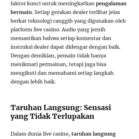
faktor kunci untuk meningkatkan
pengalaman
bermain
. Setiap gerakan dealer terlihat jelas
berkat teknologi canggih yang digunakan oleh
platform live casino. Audio yang jernih
memastikan bahwa setiap komentar dan
instruksi dealer dapat didengar dengan baik.
Dengan demikian, pemain tidak hanya
menikmati permainan, tetapi juga bisa
mengikuti dan memahami setiap langkah
dengan lebih baik.
Taruhan Langsung: Sensasi
yang Tidak Terlupakan
Dalam dunia live casino,
taruhan langsung