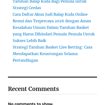
Taruhan Balap Kuda Bagi Pemula untuk
Strategi Cerdas
Cara Daftar Akun Judi Balap Kuda Online
Resmi dan Terpercaya 2026 dengan Aman
Kesalahan Umum Dalam Taruhan Basket
yang Harus Dihindari Pemain Pemula Untuk
Sukses Lebih Baik
Strategi Taruhan Basket Live Betting: Cara
Mendapatkan Keuntungan Selama
Pertandingan
Recent Comments
No comments to show.