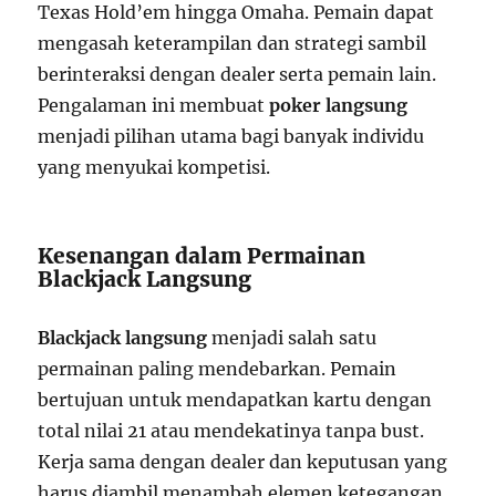
Texas Hold’em hingga Omaha. Pemain dapat
mengasah keterampilan dan strategi sambil
berinteraksi dengan dealer serta pemain lain.
Pengalaman ini membuat
poker langsung
menjadi pilihan utama bagi banyak individu
yang menyukai kompetisi.
Kesenangan dalam Permainan
Blackjack Langsung
Blackjack langsung
menjadi salah satu
permainan paling mendebarkan. Pemain
bertujuan untuk mendapatkan kartu dengan
total nilai 21 atau mendekatinya tanpa bust.
Kerja sama dengan dealer dan keputusan yang
harus diambil menambah elemen ketegangan.