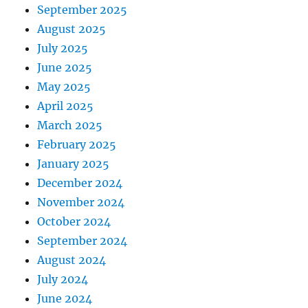
September 2025
August 2025
July 2025
June 2025
May 2025
April 2025
March 2025
February 2025
January 2025
December 2024
November 2024
October 2024
September 2024
August 2024
July 2024
June 2024