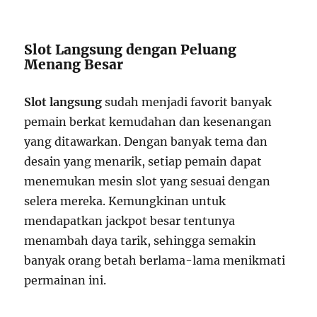
Slot Langsung dengan Peluang
Menang Besar
Slot langsung
sudah menjadi favorit banyak
pemain berkat kemudahan dan kesenangan
yang ditawarkan. Dengan banyak tema dan
desain yang menarik, setiap pemain dapat
menemukan mesin slot yang sesuai dengan
selera mereka. Kemungkinan untuk
mendapatkan jackpot besar tentunya
menambah daya tarik, sehingga semakin
banyak orang betah berlama-lama menikmati
permainan ini.