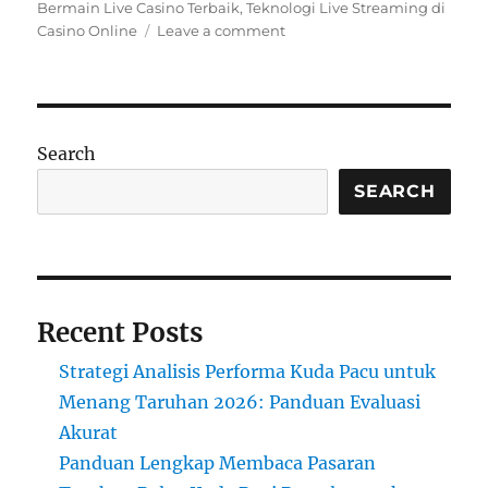
Bermain Live Casino Terbaik
,
Teknologi Live Streaming di
on
Casino Online
Leave a comment
Keunggulan
Bermain
di
Live
Casino
Search
Online
Terbaik
SEARCH
Recent Posts
Strategi Analisis Performa Kuda Pacu untuk
Menang Taruhan 2026: Panduan Evaluasi
Akurat
Panduan Lengkap Membaca Pasaran