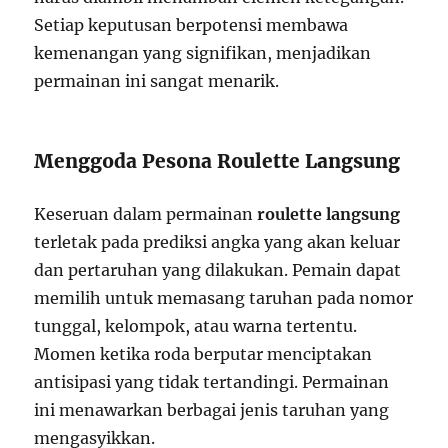
Setiap keputusan berpotensi membawa
kemenangan yang signifikan, menjadikan
permainan ini sangat menarik.
Menggoda Pesona Roulette Langsung
Keseruan dalam permainan
roulette langsung
terletak pada prediksi angka yang akan keluar
dan pertaruhan yang dilakukan. Pemain dapat
memilih untuk memasang taruhan pada nomor
tunggal, kelompok, atau warna tertentu.
Momen ketika roda berputar menciptakan
antisipasi yang tidak tertandingi. Permainan
ini menawarkan berbagai jenis taruhan yang
mengasyikkan.