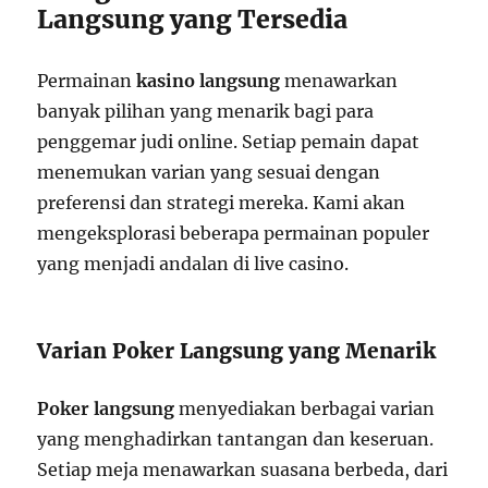
Langsung yang Tersedia
Permainan
kasino langsung
menawarkan
banyak pilihan yang menarik bagi para
penggemar judi online. Setiap pemain dapat
menemukan varian yang sesuai dengan
preferensi dan strategi mereka. Kami akan
mengeksplorasi beberapa permainan populer
yang menjadi andalan di live casino.
Varian Poker Langsung yang Menarik
Poker langsung
menyediakan berbagai varian
yang menghadirkan tantangan dan keseruan.
Setiap meja menawarkan suasana berbeda, dari