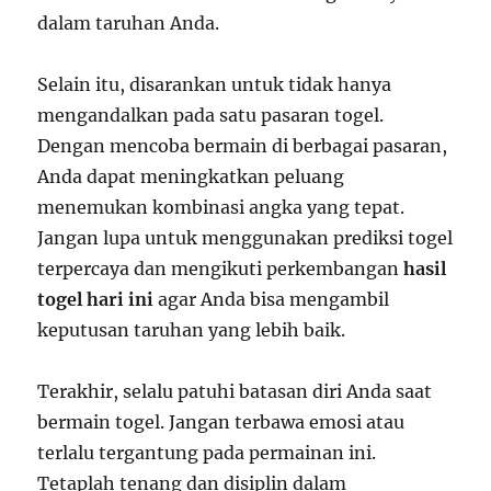
dalam taruhan Anda.
Selain itu, disarankan untuk tidak hanya
mengandalkan pada satu pasaran togel.
Dengan mencoba bermain di berbagai pasaran,
Anda dapat meningkatkan peluang
menemukan kombinasi angka yang tepat.
Jangan lupa untuk menggunakan prediksi togel
terpercaya dan mengikuti perkembangan
hasil
togel hari ini
agar Anda bisa mengambil
keputusan taruhan yang lebih baik.
Terakhir, selalu patuhi batasan diri Anda saat
bermain togel. Jangan terbawa emosi atau
terlalu tergantung pada permainan ini.
Tetaplah tenang dan disiplin dalam