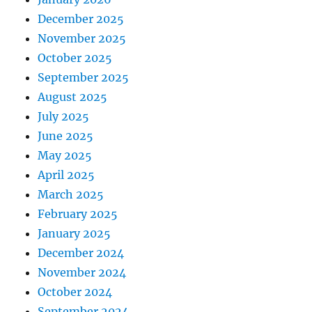
December 2025
November 2025
October 2025
September 2025
August 2025
July 2025
June 2025
May 2025
April 2025
March 2025
February 2025
January 2025
December 2024
November 2024
October 2024
September 2024