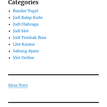
Categories
Bandar Togel
Judi Balap Kuda
Judi Olahraga
Judi Slot
Judi Tembak Ikan
Live Kasino
Sabung Ayam
Slot Online
Situs Toto