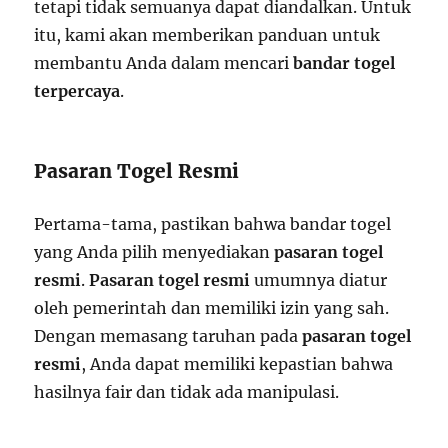
tetapi tidak semuanya dapat diandalkan. Untuk
itu, kami akan memberikan panduan untuk
membantu Anda dalam mencari
bandar togel
terpercaya
.
Pasaran Togel Resmi
Pertama-tama, pastikan bahwa bandar togel
yang Anda pilih menyediakan
pasaran togel
resmi
.
Pasaran togel resmi
umumnya diatur
oleh pemerintah dan memiliki izin yang sah.
Dengan memasang taruhan pada
pasaran togel
resmi
, Anda dapat memiliki kepastian bahwa
hasilnya fair dan tidak ada manipulasi.