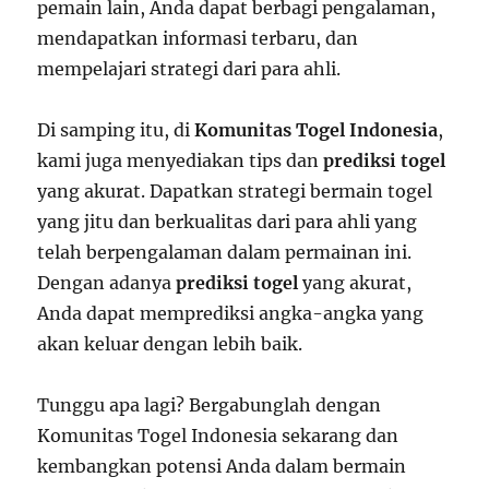
pemain lain, Anda dapat berbagi pengalaman,
mendapatkan informasi terbaru, dan
mempelajari strategi dari para ahli.
Di samping itu, di
Komunitas Togel Indonesia
,
kami juga menyediakan tips dan
prediksi togel
yang akurat. Dapatkan strategi bermain togel
yang jitu dan berkualitas dari para ahli yang
telah berpengalaman dalam permainan ini.
Dengan adanya
prediksi togel
yang akurat,
Anda dapat memprediksi angka-angka yang
akan keluar dengan lebih baik.
Tunggu apa lagi? Bergabunglah dengan
Komunitas Togel Indonesia sekarang dan
kembangkan potensi Anda dalam bermain