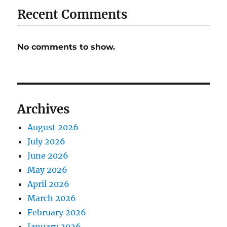
Recent Comments
No comments to show.
Archives
August 2026
July 2026
June 2026
May 2026
April 2026
March 2026
February 2026
January 2026