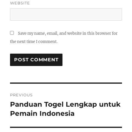
WEBSITE
Save my name, email, and website in this browser for
the next time I comment.
Post
PREVIOUS
navigation
Panduan Togel Lengkap untuk
Previous
post:
Pemain Indonesia