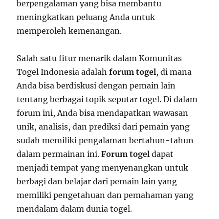
berpengalaman yang bisa membantu
meningkatkan peluang Anda untuk
memperoleh kemenangan.
Salah satu fitur menarik dalam Komunitas
Togel Indonesia adalah
forum togel
, di mana
Anda bisa berdiskusi dengan pemain lain
tentang berbagai topik seputar togel. Di dalam
forum ini, Anda bisa mendapatkan wawasan
unik, analisis, dan prediksi dari pemain yang
sudah memiliki pengalaman bertahun-tahun
dalam permainan ini.
Forum togel
dapat
menjadi tempat yang menyenangkan untuk
berbagi dan belajar dari pemain lain yang
memiliki pengetahuan dan pemahaman yang
mendalam dalam dunia togel.