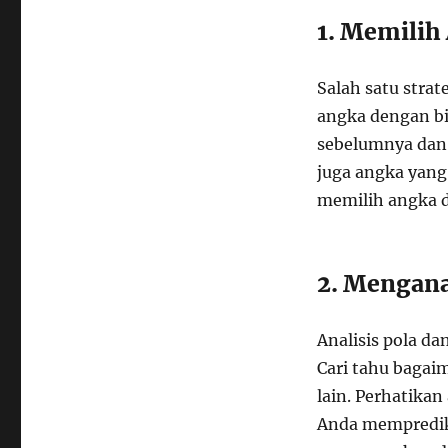
1. Memilih
Salah satu stra
angka dengan bi
sebelumnya dan 
juga angka yang
memilih angka d
2. Menganal
Analisis pola da
Cari tahu baga
lain. Perhatika
Anda memprediks