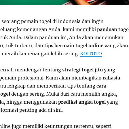
 seorang pemain togel di Indonesia dan ingin
eluang kemenangan Anda, kami memiliki
panduan toge
ntuk Anda. Dalam panduan ini, Anda akan menemukan
tu
, trik terbaru, dan
tips bermain togel online
yang akan
meraih kemenangan lebih sering.
KOITOTO
pernah mendengar tentang
strategi togel jitu
yang
 pemain profesional. Kami akan membagikan
rahasia
ara lengkap dan memberikan tips tentang
cara
ogel
dengan sering. Mulai dari cara memilih angka,
ola, hingga menggunakan
prediksi angka togel
yang
formasi penting ada di sini.
nline juga memiliki keuntungan tertentu, seperti