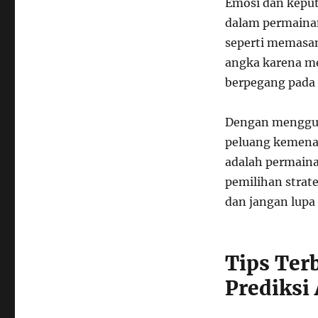
Emosi dan keput
dalam permainan
seperti memasan
angka karena mer
berpegang pada 
Dengan mengguna
peluang kemenan
adalah permain
pemilihan strate
dan jangan lupa
Tips Ter
Prediksi