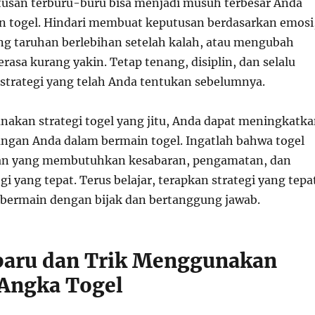
usan terburu-buru bisa menjadi musuh terbesar Anda
 togel. Hindari membuat keputusan berdasarkan emosi
g taruhan berlebihan setelah kalah, atau mengubah
asa kurang yakin. Tetap tenang, disiplin, dan selalu
strategi yang telah Anda tentukan sebelumnya.
kan strategi togel yang jitu, Anda dapat meningkatk
gan Anda dalam bermain togel. Ingatlah bahwa togel
an yang membutuhkan kesabaran, pengamatan, dan
gi yang tepat. Terus belajar, terapkan strategi yang tepa
 bermain dengan bijak dan bertanggung jawab.
baru dan Trik Menggunakan
 Angka Togel