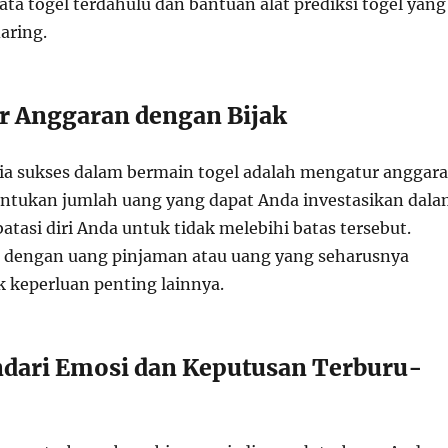
a togel terdahulu dan bantuan alat prediksi togel yang
daring.
r Anggaran dengan Bijak
sia sukses dalam bermain togel adalah mengatur anggar
entukan jumlah uang yang dapat Anda investasikan dal
tasi diri Anda untuk tidak melebihi batas tersebut.
 dengan uang pinjaman atau uang yang seharusnya
 keperluan penting lainnya.
dari Emosi dan Keputusan Terburu-