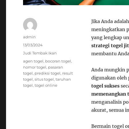
Jika Anda adalah
meningkatkan p
Author
admin
yang lengkap u
Posted
13/03/2024
strategi togel ji
on
Categories
Judi Tembak Ikan
membantu Anda 
Tags
agen togel
,
bocoran togel
,
nomor togel
,
pasaran
Anda mungkin 
togel
,
prediksi togel
,
result
digunakan oleh
togel
,
situs togel
,
taruhan
togel
,
togel online
togel sukses
sec
memenangkan t
menganalisis p
akurat, semua in
Bermain togel o