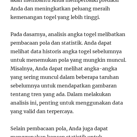
Anda dan meningkatkan peluang meraih
kemenangan togel yang lebih tinggi.
Pada dasarnya, analisis angka togel melibatkan
pembacaan pola dan statistik. Anda dapat
melihat data historis angka togel sebelumnya
untuk menemukan pola yang mungkin muncul.
Misalnya, Anda dapat melihat angka-angka
yang sering muncul dalam beberapa taruhan
sebelumnya untuk mendapatkan gambaran
tentang tren yang ada. Dalam melakukan
analisis ini, penting untuk menggunakan data
yang valid dan terpercaya.
Selain pembacaan pola, Anda juga dapat
menggunakan konsep statistik untuk