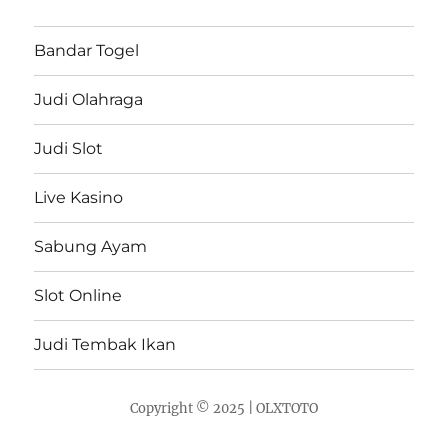
Bandar Togel
Judi Olahraga
Judi Slot
Live Kasino
Sabung Ayam
Slot Online
Judi Tembak Ikan
Copyright © 2025 |
OLXTOTO