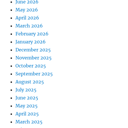
June 2026
May 2026
April 2026
March 2026
February 2026
January 2026
December 2025
November 2025
October 2025
September 2025
August 2025
July 2025
June 2025
May 2025
April 2025
March 2025