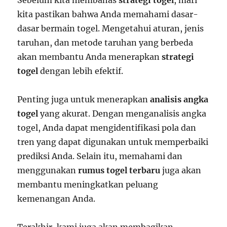
kita pastikan bahwa Anda memahami dasar-
dasar bermain togel. Mengetahui aturan, jenis
taruhan, dan metode taruhan yang berbeda
akan membantu Anda menerapkan
strategi
togel
dengan lebih efektif.
Penting juga untuk menerapkan
analisis angka
togel
yang akurat. Dengan menganalisis angka
togel, Anda dapat mengidentifikasi pola dan
tren yang dapat digunakan untuk memperbaiki
prediksi Anda. Selain itu, memahami dan
menggunakan
rumus togel terbaru
juga akan
membantu meningkatkan peluang
kemenangan Anda.
Terakhir, kami juga akan membagikan