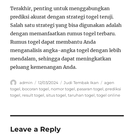
Terakhir, penting untuk menggabungkan
prediksi akurat dengan strategi togel teruji.
Salah satu strategi yang bisa digunakan adalah
dengan memanfaatkan rumus togel terbaru.
Rumus togel dapat membantu Anda
menganalisis angka-angka togel dengan lebih
mendalam, sehingga dapat meningkatkan
peluang kemenangan Anda.
Author
Posted
Categories
Tags
admin
12/03/2024
Judi Tembak Ikan
agen
on
togel
,
bocoran togel
,
nomor togel
,
pasaran togel
,
prediksi
togel
,
result togel
,
situs togel
,
taruhan togel
,
togel online
Leave a Reply