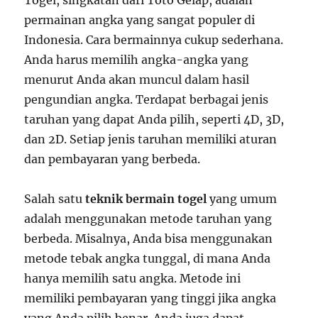
permainan angka yang sangat populer di
Indonesia. Cara bermainnya cukup sederhana.
Anda harus memilih angka-angka yang
menurut Anda akan muncul dalam hasil
pengundian angka. Terdapat berbagai jenis
taruhan yang dapat Anda pilih, seperti 4D, 3D,
dan 2D. Setiap jenis taruhan memiliki aturan
dan pembayaran yang berbeda.
Salah satu
teknik bermain togel
yang umum
adalah menggunakan metode taruhan yang
berbeda. Misalnya, Anda bisa menggunakan
metode tebak angka tunggal, di mana Anda
hanya memilih satu angka. Metode ini
memiliki pembayaran yang tinggi jika angka
yang Anda pilih benar. Anda juga dapat