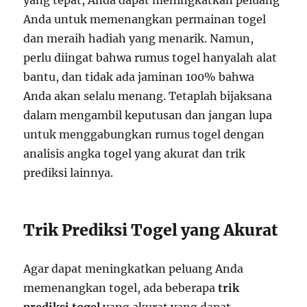
Anda untuk memenangkan permainan togel
dan meraih hadiah yang menarik. Namun,
perlu diingat bahwa rumus togel hanyalah alat
bantu, dan tidak ada jaminan 100% bahwa
Anda akan selalu menang. Tetaplah bijaksana
dalam mengambil keputusan dan jangan lupa
untuk menggabungkan rumus togel dengan
analisis angka togel yang akurat dan trik
prediksi lainnya.
Trik Prediksi Togel yang Akurat
Agar dapat meningkatkan peluang Anda
memenangkan togel, ada beberapa
trik
prediksi togel
yang akurat yang dapat