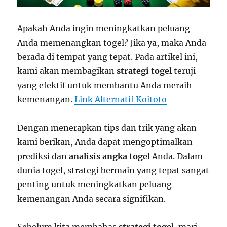
Apakah Anda ingin meningkatkan peluang
Anda memenangkan togel? Jika ya, maka Anda
berada di tempat yang tepat. Pada artikel ini,
kami akan membagikan
strategi togel
teruji
yang efektif untuk membantu Anda meraih
kemenangan.
Link Alternatif Koitoto
Dengan menerapkan tips dan trik yang akan
kami berikan, Anda dapat mengoptimalkan
prediksi dan
analisis angka togel
Anda. Dalam
dunia togel, strategi bermain yang tepat sangat
penting untuk meningkatkan peluang
kemenangan Anda secara signifikan.
Sebelum kita membahas
strategi togel
, mari