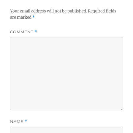
Your email address will not be published.
Required fields
are marked
*
COMMENT
*
NAME
*