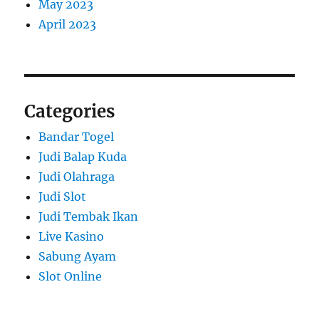
May 2023
April 2023
Categories
Bandar Togel
Judi Balap Kuda
Judi Olahraga
Judi Slot
Judi Tembak Ikan
Live Kasino
Sabung Ayam
Slot Online