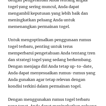
togel yang sering muncul, Anda dapat
mengambil keputusan yang lebih baik dan
meningkatkan peluang Anda untuk
memenangkan permainan togel.
Untuk mengoptimalkan penggunaan rumus
togel terbaru, penting untuk terus
memperbarui pengetahuan Anda tentang tren
dan strategi togel yang sedang berkembang.
Dengan menjaga diri Anda tetap up-to-date,
Anda dapat menyesuaikan rumus-rumus yang
Anda gunakan agar tetap relevan dengan
kondisi terkini dalam permainan togel.
Dengan menggunakan rumus togel terbaru
yang tepat, Anda dapat meningkatkan peluang