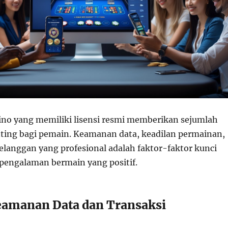
sino yang memiliki lisensi resmi memberikan sejumlah
ing bagi pemain. Keamanan data, keadilan permainan,
langgan yang profesional adalah faktor-faktor kunci
engalaman bermain yang positif.
amanan Data dan Transaksi