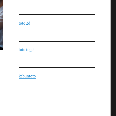
toto 4d
toto togel
kebuntoto