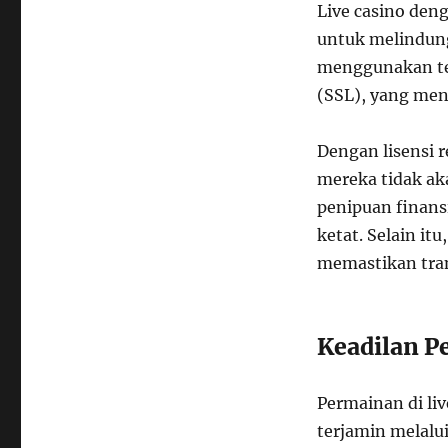
Live casino den
untuk melindung
menggunakan tek
(SSL), yang men
Dengan lisensi 
mereka tidak ak
penipuan finansi
ketat. Selain itu
memastikan tran
Keadilan P
Permainan di li
terjamin melal