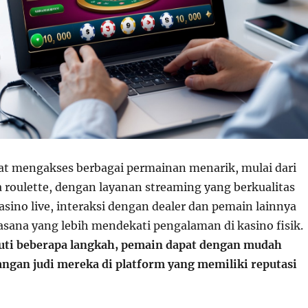
at mengakses berbagai permainan menarik, mulai dari
a roulette, dengan layanan streaming yang berkualitas
kasino live, interaksi dengan dealer dan pemain lainnya
sana yang lebih mendekati pengalaman di kasino fisik.
ti beberapa langkah, pemain dapat dengan mudah
ngan judi mereka di platform yang memiliki reputasi