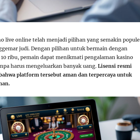
o live online telah menjadi pilihan yang semakin popule
ggemar judi. Dengan pilihan untuk bermain dengan
 10 ribu, pemain dapat menikmati pengalaman kasino
anpa harus mengeluarkan banyak uang.
Lisensi resmi
bahwa platform tersebut aman dan terpercaya untuk
han.