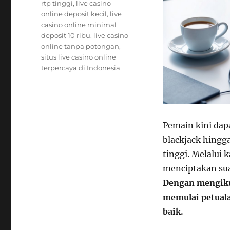
rtp tinggi
,
live casino
online deposit kecil
,
live
casino online minimal
deposit 10 ribu
,
live casino
online tanpa potongan
,
situs live casino online
terpercaya di Indonesia
Pemain kini dap
blackjack hingg
tinggi. Melalui 
menciptakan sua
Dengan mengiku
memulai petuala
baik.