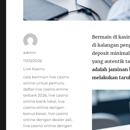
Bermain di kasin
di kalangan pen
Author
admin
deposit minimal
Posted
11/05/2026
yang autentik t
on
Categories
Live Kasino
adalah jaminan 
Tags
cara bermain live casino
melakukan taru
online untuk pemula
,
daftar live casino online
terbaik 2026
,
live casino
online bank lokal
,
live
casino online dengan
bonus besar
,
live casino
online dengan dealer asli
,
live casino online dengan