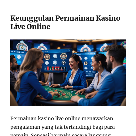
Keunggulan Permainan Kasino
Live Online
Permainan kasino live online menawarkan
pengalaman yang tak tertandingi bagi para
pemain. Sensasi bermain secara langsung,