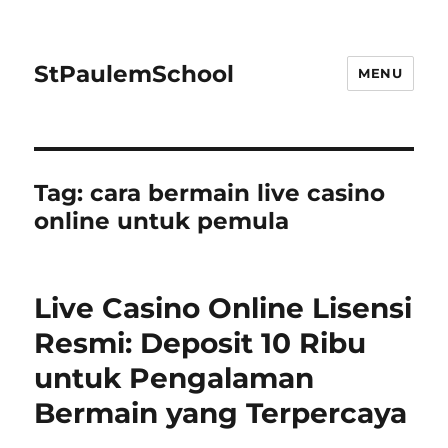
StPaulemSchool
MENU
Tag:
cara bermain live casino
online untuk pemula
Live Casino Online Lisensi
Resmi: Deposit 10 Ribu
untuk Pengalaman
Bermain yang Terpercaya