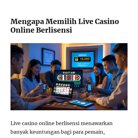
Mengapa Memilih Live Casino
Online Berlisensi
Live casino online berlisensi menawarkan
banyak keuntungan bagi para pemain,