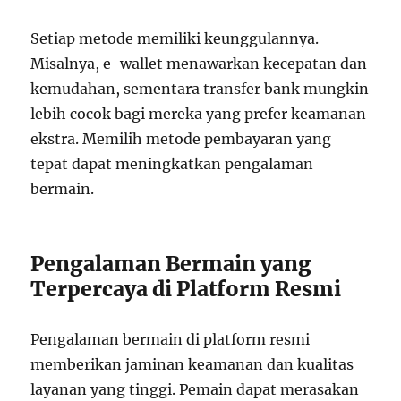
Setiap metode memiliki keunggulannya.
Misalnya, e-wallet menawarkan kecepatan dan
kemudahan, sementara transfer bank mungkin
lebih cocok bagi mereka yang prefer keamanan
ekstra. Memilih metode pembayaran yang
tepat dapat meningkatkan pengalaman
bermain.
Pengalaman Bermain yang
Terpercaya di Platform Resmi
Pengalaman bermain di platform resmi
memberikan jaminan keamanan dan kualitas
layanan yang tinggi. Pemain dapat merasakan