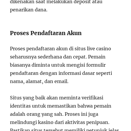
dikenakan saat melakukan deposit atau
penarikan dana.
Proses Pendaftaran Akun
Proses pendaftaran akun di situs live casino
seharusnya sederhana dan cepat. Pemain
biasanya diminta untuk mengisi formulir
pendaftaran dengan informasi dasar seperti
nama, alamat, dan email.
Situs yang baik akan meminta verifikasi
identitas untuk memastikan bahwa pemain
adalah orang yang sah. Proses ini juga
melindungi kasino dari aktivitas penipuan.
Pastikan situs tersebut memiliki petunjuk jelas