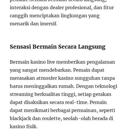
interaksi dengan dealer profesional, dan fitur
canggih menciptakan lingkungan yang
menarik dan imersif.
Sensasi Bermain Secara Langsung
Bermain kasino live memberikan pengalaman
yang sangat mendebarkan. Pemain dapat
merasakan atmosfer kasino sungguhan tanpa
harus meninggalkan rumah. Dengan teknologi
streaming berkualitas tinggi, setiap gerakan
dapat disaksikan secara real-time. Pemain
dapat menikmati berbagai permainan, seperti
blackjack dan roulette, seolah-olah berada di
kasino fisik.