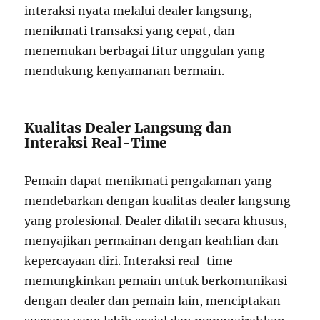
interaksi nyata melalui dealer langsung,
menikmati transaksi yang cepat, dan
menemukan berbagai fitur unggulan yang
mendukung kenyamanan bermain.
Kualitas Dealer Langsung dan
Interaksi Real-Time
Pemain dapat menikmati pengalaman yang
mendebarkan dengan kualitas dealer langsung
yang profesional. Dealer dilatih secara khusus,
menyajikan permainan dengan keahlian dan
kepercayaan diri. Interaksi real-time
memungkinkan pemain untuk berkomunikasi
dengan dealer dan pemain lain, menciptakan