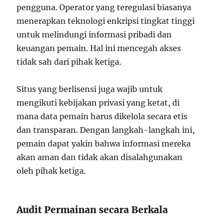
pengguna. Operator yang teregulasi biasanya
menerapkan teknologi enkripsi tingkat tinggi
untuk melindungi informasi pribadi dan
keuangan pemain. Hal ini mencegah akses
tidak sah dari pihak ketiga.
Situs yang berlisensi juga wajib untuk
mengikuti kebijakan privasi yang ketat, di
mana data pemain harus dikelola secara etis
dan transparan. Dengan langkah-langkah ini,
pemain dapat yakin bahwa informasi mereka
akan aman dan tidak akan disalahgunakan
oleh pihak ketiga.
Audit Permainan secara Berkala