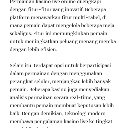
Permainan kasino live online dilengkapi
dengan fitur-fitur yang inovatif. Beberapa
platform menawarkan fitur multi-tabel, di
mana pemain dapat mengelola beberapa meja
sekaligus. Fitur ini memungkinkan pemain
untuk meningkatkan peluang menang mereka
dengan lebih efisien.
Selain itu, terdapat opsi untuk berpartisipasi
dalam permainan dengan menggunakan
perangkat seluler, menjangkau lebih banyak
pemain. Beberapa kasino juga menyediakan
analisis permainan secara real-time, yang
membantu pemain membuat keputusan lebih
baik. Dengan demikian, teknologi modern
membawa pengalaman kasino live ke tingkat