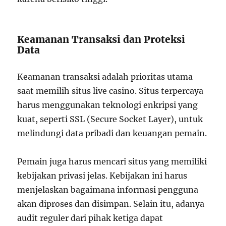
Keamanan Transaksi dan Proteksi
Data
Keamanan transaksi adalah prioritas utama
saat memilih situs live casino. Situs terpercaya
harus menggunakan teknologi enkripsi yang
kuat, seperti SSL (Secure Socket Layer), untuk
melindungi data pribadi dan keuangan pemain.
Pemain juga harus mencari situs yang memiliki
kebijakan privasi jelas. Kebijakan ini harus
menjelaskan bagaimana informasi pengguna
akan diproses dan disimpan. Selain itu, adanya
audit reguler dari pihak ketiga dapat