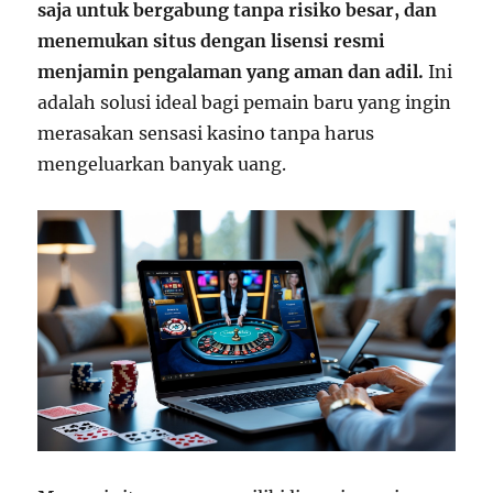
saja untuk bergabung tanpa risiko besar, dan
menemukan situs dengan lisensi resmi
menjamin pengalaman yang aman dan adil.
Ini
adalah solusi ideal bagi pemain baru yang ingin
merasakan sensasi kasino tanpa harus
mengeluarkan banyak uang.