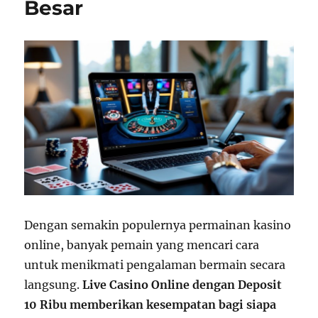
Besar
Bermain
yang
Terpercaya
Dengan semakin populernya permainan kasino
online, banyak pemain yang mencari cara
untuk menikmati pengalaman bermain secara
langsung.
Live Casino Online dengan Deposit
10 Ribu memberikan kesempatan bagi siapa