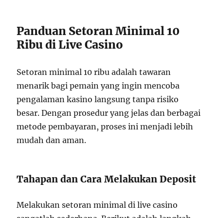
Panduan Setoran Minimal 10
Ribu di Live Casino
Setoran minimal 10 ribu adalah tawaran
menarik bagi pemain yang ingin mencoba
pengalaman kasino langsung tanpa risiko
besar. Dengan prosedur yang jelas dan berbagai
metode pembayaran, proses ini menjadi lebih
mudah dan aman.
Tahapan dan Cara Melakukan Deposit
Melakukan setoran minimal di live casino