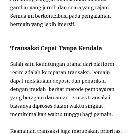
gambar yang jernih dan suara yang tajam.
Semua ini berkontribusi pada pengalaman
bermain yang lebih imersif.
Transaksi Cepat Tanpa Kendala
Salah satu keuntungan utama dari platform
resmi adalah kecepatan transaksi. Pemain
dapat melakukan deposit dan penarikan
dengan mudah, berkat metode pembayaran
yang beragam dan aman. Proses transaksi
biasanya diproses dalam waktu singkat,
meminimalkan waktu tunggu bagi pemain.
Keamanan transaksi juga merupakan prioritas.