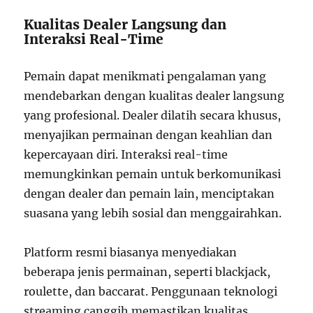
Kualitas Dealer Langsung dan
Interaksi Real-Time
Pemain dapat menikmati pengalaman yang
mendebarkan dengan kualitas dealer langsung
yang profesional. Dealer dilatih secara khusus,
menyajikan permainan dengan keahlian dan
kepercayaan diri. Interaksi real-time
memungkinkan pemain untuk berkomunikasi
dengan dealer dan pemain lain, menciptakan
suasana yang lebih sosial dan menggairahkan.
Platform resmi biasanya menyediakan
beberapa jenis permainan, seperti blackjack,
roulette, dan baccarat. Penggunaan teknologi
streaming canggih memastikan kualitas