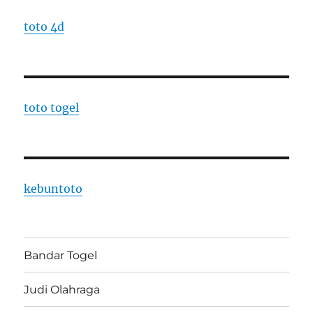
toto 4d
toto togel
kebuntoto
Bandar Togel
Judi Olahraga