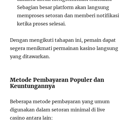
Sebagian besar platform akan langsung
memproses setoran dan memberi notifikasi
ketika proses selesai.
Dengan mengikuti tahapan ini, pemain dapat
segera menikmati permainan kasino langsung
yang ditawarkan.
Metode Pembayaran Populer dan
Keuntungannya
Beberapa metode pembayaran yang umum
digunakan dalam setoran minimal di live
casino antara lain: