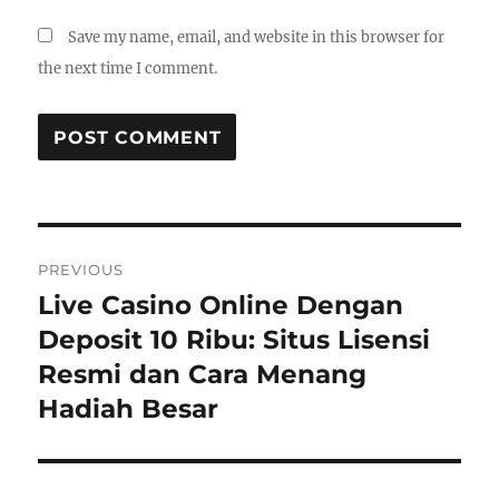
Save my name, email, and website in this browser for
the next time I comment.
Post
PREVIOUS
navigation
Live Casino Online Dengan
Previous
post:
Deposit 10 Ribu: Situs Lisensi
Resmi dan Cara Menang
Hadiah Besar