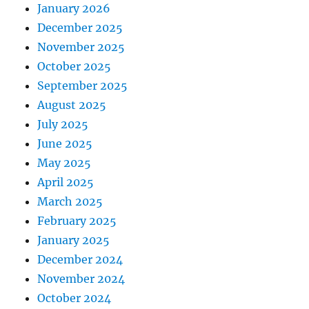
January 2026
December 2025
November 2025
October 2025
September 2025
August 2025
July 2025
June 2025
May 2025
April 2025
March 2025
February 2025
January 2025
December 2024
November 2024
October 2024