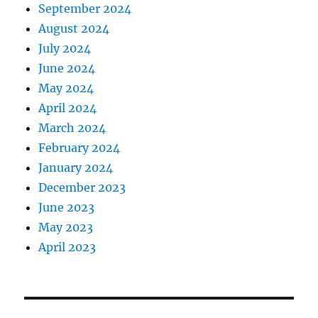
September 2024
August 2024
July 2024
June 2024
May 2024
April 2024
March 2024
February 2024
January 2024
December 2023
June 2023
May 2023
April 2023