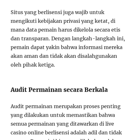
Situs yang berlisensi juga wajib untuk
mengikuti kebijakan privasi yang ketat, di
mana data pemain harus dikelola secara etis
dan transparan. Dengan langkah-langkah ini,
pemain dapat yakin bahwa informasi mereka
akan aman dan tidak akan disalahgunakan
oleh pihak ketiga.
Audit Permainan secara Berkala
Audit permainan merupakan proses penting
yang dilakukan untuk memastikan bahwa
semua permainan yang ditawarkan di live
casino online berlisensi adalah adil dan tidak