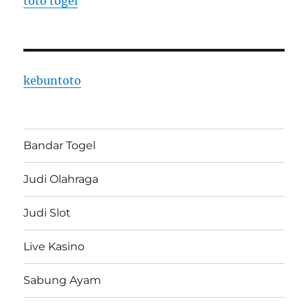
toto togel
kebuntoto
Bandar Togel
Judi Olahraga
Judi Slot
Live Kasino
Sabung Ayam