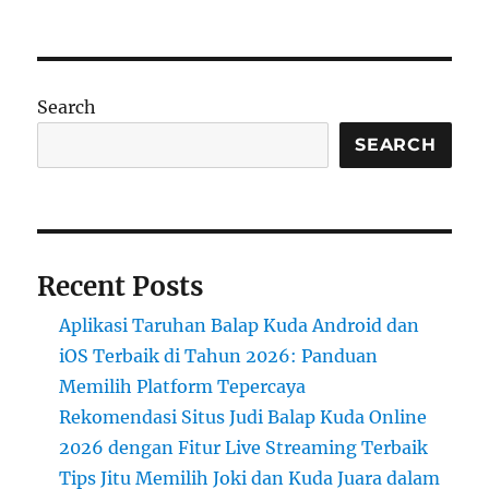
Search
SEARCH
Recent Posts
Aplikasi Taruhan Balap Kuda Android dan
iOS Terbaik di Tahun 2026: Panduan
Memilih Platform Tepercaya
Rekomendasi Situs Judi Balap Kuda Online
2026 dengan Fitur Live Streaming Terbaik
Tips Jitu Memilih Joki dan Kuda Juara dalam