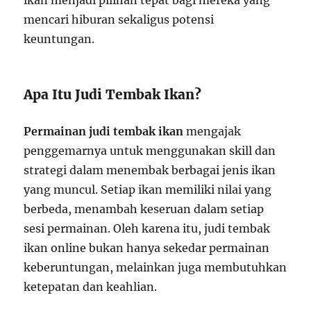
mencari hiburan sekaligus potensi
keuntungan.
Apa Itu Judi Tembak Ikan?
Permainan judi tembak ikan
mengajak
penggemarnya untuk menggunakan skill dan
strategi dalam menembak berbagai jenis ikan
yang muncul. Setiap ikan memiliki nilai yang
berbeda, menambah keseruan dalam setiap
sesi permainan. Oleh karena itu, judi tembak
ikan online bukan hanya sekedar permainan
keberuntungan, melainkan juga membutuhkan
ketepatan dan keahlian.