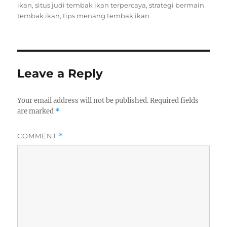
ikan
,
situs judi tembak ikan terpercaya
,
strategi bermain
tembak ikan
,
tips menang tembak ikan
Leave a Reply
Your email address will not be published.
Required fields
are marked
*
COMMENT
*