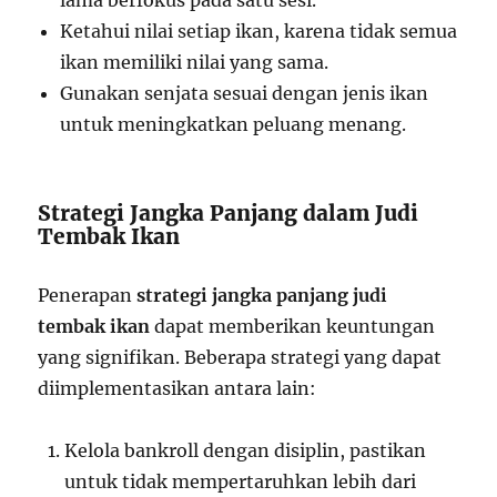
Ketahui nilai setiap ikan, karena tidak semua
ikan memiliki nilai yang sama.
Gunakan senjata sesuai dengan jenis ikan
untuk meningkatkan peluang menang.
Strategi Jangka Panjang dalam Judi
Tembak Ikan
Penerapan
strategi jangka panjang judi
tembak ikan
dapat memberikan keuntungan
yang signifikan. Beberapa strategi yang dapat
diimplementasikan antara lain:
Kelola bankroll dengan disiplin, pastikan
untuk tidak mempertaruhkan lebih dari