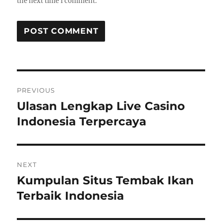
the next time I comment.
Post
PREVIOUS
navigation
Ulasan Lengkap Live Casino
Previous
post:
Indonesia Terpercaya
NEXT
Kumpulan Situs Tembak Ikan
Next
post:
Terbaik Indonesia