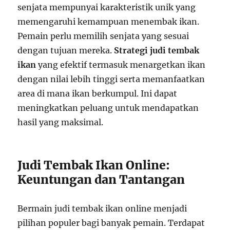
senjata mempunyai karakteristik unik yang
memengaruhi kemampuan menembak ikan.
Pemain perlu memilih senjata yang sesuai
dengan tujuan mereka.
Strategi judi tembak
ikan
yang efektif termasuk menargetkan ikan
dengan nilai lebih tinggi serta memanfaatkan
area di mana ikan berkumpul. Ini dapat
meningkatkan peluang untuk mendapatkan
hasil yang maksimal.
Judi Tembak Ikan Online:
Keuntungan dan Tantangan
Bermain judi tembak ikan online menjadi
pilihan populer bagi banyak pemain. Terdapat