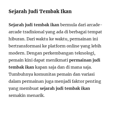
Sejarah Judi Tembak Ikan
Sejarah judi tembak ikan
bermula dari arcade-
arcade tradisional yang ada di berbagai tempat
hiburan. Dari waktu ke waktu, permainan ini
bertransformasi ke platform online yang lebih
modern. Dengan perkembangan teknologi,
pemain kini dapat menikmati
permainan judi
tembak ikan
kapan saja dan di mana saja.
Tumbuhnya komunitas pemain dan variasi
dalam permainan juga menjadi faktor penting
yang membuat
sejarah judi tembak ikan
semakin menarik.