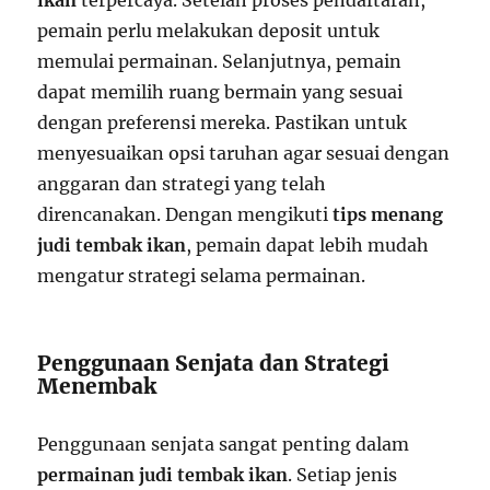
pemain perlu melakukan deposit untuk
memulai permainan. Selanjutnya, pemain
dapat memilih ruang bermain yang sesuai
dengan preferensi mereka. Pastikan untuk
menyesuaikan opsi taruhan agar sesuai dengan
anggaran dan strategi yang telah
direncanakan. Dengan mengikuti
tips menang
judi tembak ikan
, pemain dapat lebih mudah
mengatur strategi selama permainan.
Penggunaan Senjata dan Strategi
Menembak
Penggunaan senjata sangat penting dalam
permainan judi tembak ikan
. Setiap jenis