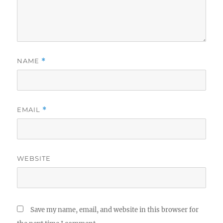
NAME
*
EMAIL
*
WEBSITE
Save my name, email, and website in this browser for