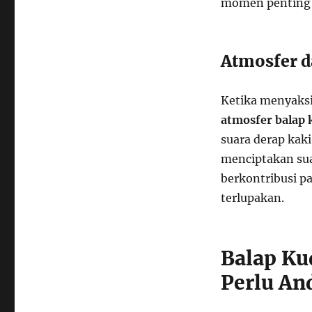
momen penting 
Atmosfer d
Ketika menyaks
atmosfer balap 
suara derap kak
menciptakan sua
berkontribusi p
terlupakan.
Balap Ku
Perlu An