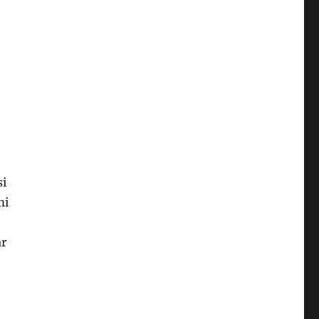
si
mi
r