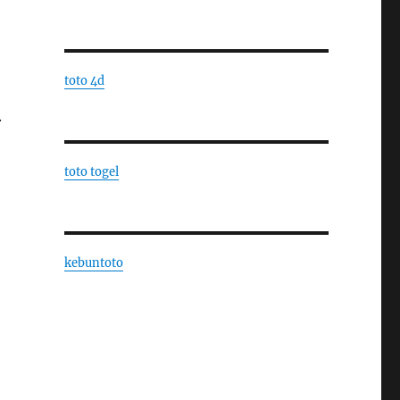
toto 4d
.
toto togel
kebuntoto