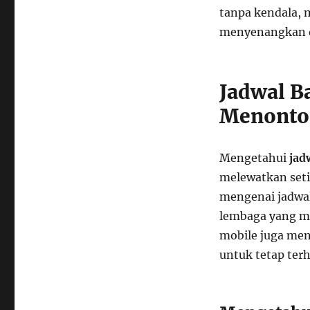
tanpa kendala,
menyenangkan da
Jadwal B
Menonto
Mengetahui
jad
melewatkan seti
mengenai jadwal 
lembaga yang men
mobile juga me
untuk tetap ter