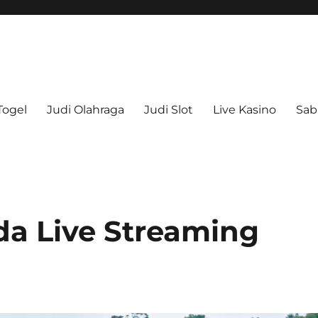
Togel
Judi Olahraga
Judi Slot
Live Kasino
Sab
a Live Streaming