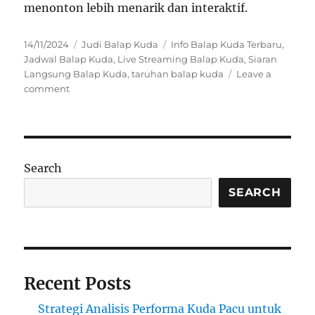
menonton lebih menarik dan interaktif.
Posted
Categories
Tags
14/11/2024
Judi Balap Kuda
Info Balap Kuda Terbaru
,
on
Jadwal Balap Kuda
,
Live Streaming Balap Kuda
,
Siaran
Langsung Balap Kuda
,
taruhan balap kuda
Leave a
on
comment
Nonton
Balap
Kuda
Live
Streaming
Search
Terkini
SEARCH
Recent Posts
Strategi Analisis Performa Kuda Pacu untuk