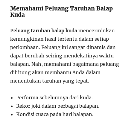
Memahami Peluang Taruhan Balap
Kuda
Peluang taruhan balap kuda
mencerminkan
kemungkinan hasil tertentu dalam setiap
perlombaan. Peluang ini sangat dinamis dan
dapat berubah seiring mendekatinya waktu
balapan. Nah, memahami bagaimana peluang
dihitung akan membantu Anda dalam
menentukan taruhan yang tepat.
Performa sebelumnya dari kuda.
Rekor joki dalam berbagai balapan.
Kondisi cuaca pada hari balapan.