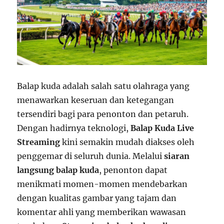
Balap kuda adalah salah satu olahraga yang
menawarkan keseruan dan ketegangan
tersendiri bagi para penonton dan petaruh.
Dengan hadirnya teknologi,
Balap Kuda Live
Streaming
kini semakin mudah diakses oleh
penggemar di seluruh dunia. Melalui
siaran
langsung balap kuda
, penonton dapat
menikmati momen-momen mendebarkan
dengan kualitas gambar yang tajam dan
komentar ahli yang memberikan wawasan