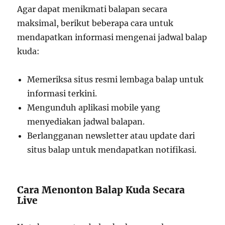
Agar dapat menikmati balapan secara
maksimal, berikut beberapa cara untuk
mendapatkan informasi mengenai jadwal balap
kuda:
Memeriksa situs resmi lembaga balap untuk
informasi terkini.
Mengunduh aplikasi mobile yang
menyediakan jadwal balapan.
Berlangganan newsletter atau update dari
situs balap untuk mendapatkan notifikasi.
Cara Menonton Balap Kuda Secara
Live