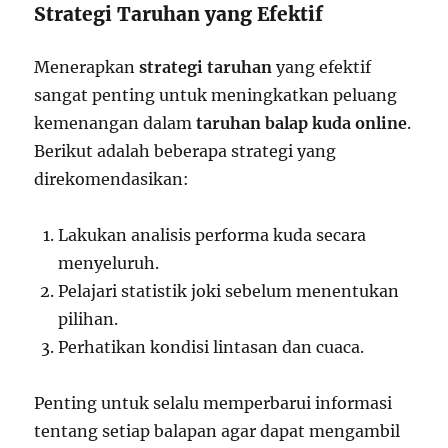
Strategi Taruhan yang Efektif
Menerapkan
strategi taruhan
yang efektif
sangat penting untuk meningkatkan peluang
kemenangan dalam
taruhan balap kuda online
.
Berikut adalah beberapa strategi yang
direkomendasikan:
Lakukan analisis performa kuda secara
menyeluruh.
Pelajari statistik joki sebelum menentukan
pilihan.
Perhatikan kondisi lintasan dan cuaca.
Penting untuk selalu memperbarui informasi
tentang setiap balapan agar dapat mengambil