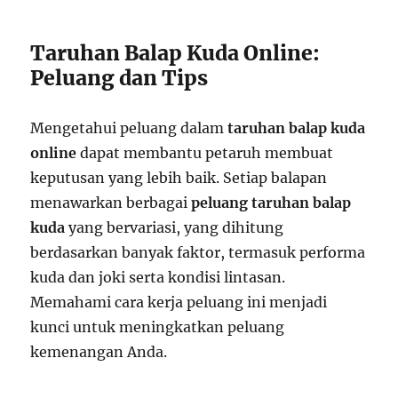
Taruhan Balap Kuda Online:
Peluang dan Tips
Mengetahui peluang dalam
taruhan balap kuda
online
dapat membantu petaruh membuat
keputusan yang lebih baik. Setiap balapan
menawarkan berbagai
peluang taruhan balap
kuda
yang bervariasi, yang dihitung
berdasarkan banyak faktor, termasuk performa
kuda dan joki serta kondisi lintasan.
Memahami cara kerja peluang ini menjadi
kunci untuk meningkatkan peluang
kemenangan Anda.