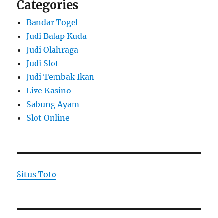
Categories
Bandar Togel
Judi Balap Kuda
Judi Olahraga
Judi Slot
Judi Tembak Ikan
Live Kasino
Sabung Ayam
Slot Online
Situs Toto