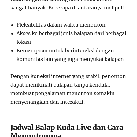
sangat banyak. Beberapa di antaranya meliputi:
Fleksibilitas dalam waktu menonton
Akses ke berbagai jenis balapan dari berbagai
lokasi
Kemampuan untuk berinteraksi dengan
komunitas lain yang juga menyukai balapan
Dengan koneksi internet yang stabil, penonton
dapat menikmati balapan tanpa kendala,
membuat pengalaman menonton semakin
menyenangkan dan interaktif.
Jadwal Balap Kuda Live dan Cara
Menontonnya