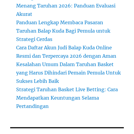
Menang Taruhan 2026: Panduan Evaluasi
Akurat
Panduan Lengkap Membaca Pasaran
Taruhan Balap Kuda Bagi Pemula untuk
Strategi Cerdas
Cara Daftar Akun Judi Balap Kuda Online
Resmi dan Terpercaya 2026 dengan Aman
Kesalahan Umum Dalam Taruhan Basket
yang Harus Dihindari Pemain Pemula Untuk
Sukses Lebih Baik
Strategi Taruhan Basket Live Betting: Cara
Mendapatkan Keuntungan Selama
Pertandingan