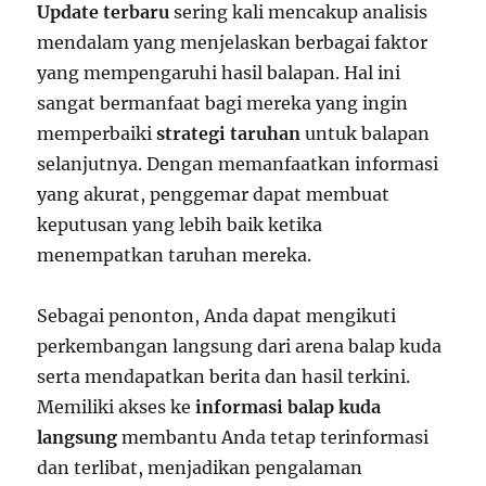
Update terbaru
sering kali mencakup analisis
mendalam yang menjelaskan berbagai faktor
yang mempengaruhi hasil balapan. Hal ini
sangat bermanfaat bagi mereka yang ingin
memperbaiki
strategi taruhan
untuk balapan
selanjutnya. Dengan memanfaatkan informasi
yang akurat, penggemar dapat membuat
keputusan yang lebih baik ketika
menempatkan taruhan mereka.
Sebagai penonton, Anda dapat mengikuti
perkembangan langsung dari arena balap kuda
serta mendapatkan berita dan hasil terkini.
Memiliki akses ke
informasi balap kuda
langsung
membantu Anda tetap terinformasi
dan terlibat, menjadikan pengalaman