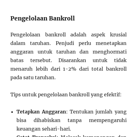
Pengelolaan Bankroll
Pengelolaan bankroll adalah aspek krusial
dalam taruhan. Penjudi perlu menetapkan
anggaran untuk taruhan dan menghormati
batas tersebut. Disarankan untuk tidak
menaruh lebih dari 1-2% dari total bankroll
pada satu taruhan.
Tips untuk pengelolaan bankroll yang efektif:
Tetapkan Anggaran
: Tentukan jumlah yang
bisa dihabiskan tanpa mempengaruhi
keuangan sehari-hari.