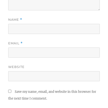
NAME
*
EMAIL
*
WEBSITE
Save my name, email, and website in this browser for
the next time I comment.