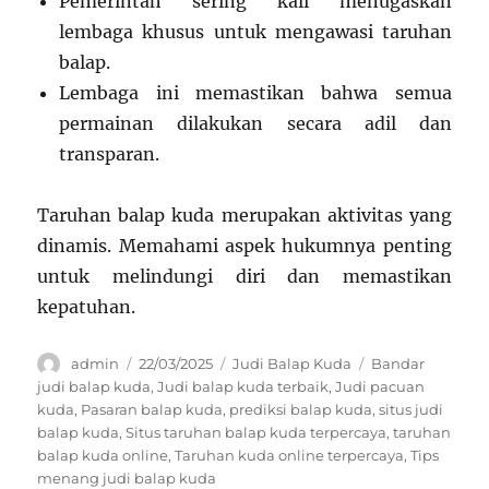
Pemerintah sering kali menugaskan
lembaga khusus untuk mengawasi taruhan
balap.
Lembaga ini memastikan bahwa semua
permainan dilakukan secara adil dan
transparan.
Taruhan balap kuda merupakan aktivitas yang
dinamis. Memahami aspek hukumnya penting
untuk melindungi diri dan memastikan
kepatuhan.
Author
Posted
Categories
Tags
admin
22/03/2025
Judi Balap Kuda
Bandar
on
judi balap kuda
,
Judi balap kuda terbaik
,
Judi pacuan
kuda
,
Pasaran balap kuda
,
prediksi balap kuda
,
situs judi
balap kuda
,
Situs taruhan balap kuda terpercaya
,
taruhan
balap kuda online
,
Taruhan kuda online terpercaya
,
Tips
menang judi balap kuda