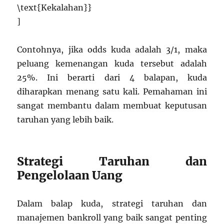
\text{Kekalahan}}
]
Contohnya, jika odds kuda adalah 3/1, maka
peluang kemenangan kuda tersebut adalah
25%. Ini berarti dari 4 balapan, kuda
diharapkan menang satu kali. Pemahaman ini
sangat membantu dalam membuat keputusan
taruhan yang lebih baik.
Strategi Taruhan dan
Pengelolaan Uang
Dalam balap kuda, strategi taruhan dan
manajemen bankroll yang baik sangat penting