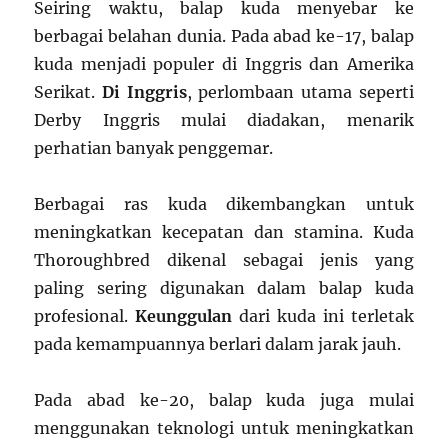
Seiring waktu, balap kuda menyebar ke
berbagai belahan dunia. Pada abad ke-17, balap
kuda menjadi populer di Inggris dan Amerika
Serikat.
Di Inggris
, perlombaan utama seperti
Derby Inggris mulai diadakan, menarik
perhatian banyak penggemar.
Berbagai ras kuda dikembangkan untuk
meningkatkan kecepatan dan stamina. Kuda
Thoroughbred dikenal sebagai jenis yang
paling sering digunakan dalam balap kuda
profesional.
Keunggulan
dari kuda ini terletak
pada kemampuannya berlari dalam jarak jauh.
Pada abad ke-20, balap kuda juga mulai
menggunakan teknologi untuk meningkatkan