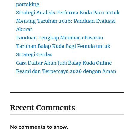
partaking
Strategi Analisis Performa Kuda Pacu untuk
Menang Taruhan 2026: Panduan Evaluasi
Akurat
Panduan Lengkap Membaca Pasaran
Taruhan Balap Kuda Bagi Pemula untuk
Strategi Cerdas
Cara Daftar Akun Judi Balap Kuda Online
Resmi dan Terpercaya 2026 dengan Aman
Recent Comments
No comments to show.