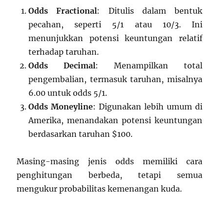
Odds Fractional
: Ditulis dalam bentuk
pecahan, seperti 5/1 atau 10/3. Ini
menunjukkan potensi keuntungan relatif
terhadap taruhan.
Odds Decimal
: Menampilkan total
pengembalian, termasuk taruhan, misalnya
6.00 untuk odds 5/1.
Odds Moneyline
: Digunakan lebih umum di
Amerika, menandakan potensi keuntungan
berdasarkan taruhan $100.
Masing-masing jenis odds memiliki cara
penghitungan berbeda, tetapi semua
mengukur probabilitas kemenangan kuda.