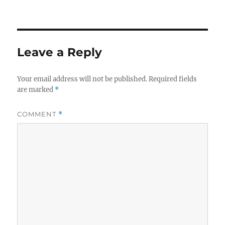
Leave a Reply
Your email address will not be published.
Required fields
are marked
*
COMMENT
*