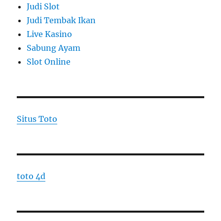
Judi Slot
Judi Tembak Ikan
Live Kasino
Sabung Ayam
Slot Online
Situs Toto
toto 4d