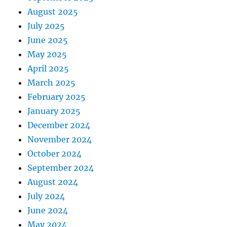
August 2025
July 2025
June 2025
May 2025
April 2025
March 2025
February 2025
January 2025
December 2024
November 2024
October 2024
September 2024
August 2024
July 2024
June 2024
May 2024