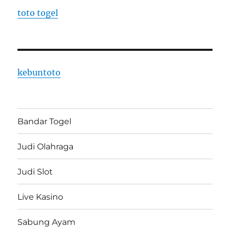
toto togel
kebuntoto
Bandar Togel
Judi Olahraga
Judi Slot
Live Kasino
Sabung Ayam