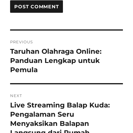
Post
PREVIOUS
navigation
Taruhan Olahraga Online:
Previous
post:
Panduan Lengkap untuk
Pemula
NEXT
Live Streaming Balap Kuda:
Next
post:
Pengalaman Seru
Menyaksikan Balapan
Langsung dari Rumah