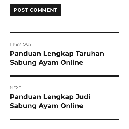
Post
PREVIOUS
navigation
Panduan Lengkap Taruhan
Previous
post:
Sabung Ayam Online
NEXT
Panduan Lengkap Judi
Next
post:
Sabung Ayam Online