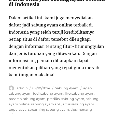
di Indonesia
Dalam artikel ini, kami juga menyediakan
daftar judi sabung ayam online
terbaik di
Indonesia yang telah teruji kredibilitasnya.
Setiap situs di daftar tersebut dilengkapi
dengan informasi tentang fitur-fitur unggulan
dan jenis taruhan yang ditawarkan. Dengan
informasi ini, pemain diharapkan dapat
menentukan pilihan yang tepat guna meraih
keuntungan maksimal.
Author
Posted
Categories
Tags
admin
09/10/2024
Sabung Ayam
agen
on
sabung ayam
,
judi sabung ayam
,
live sabung ayam
,
pasaran sabung ayam
,
prediksi sabung ayam
,
sabung
ayam online
,
sabung ayam s128
,
situs sabung ayam
terpercaya
,
streaming sabung ayam
,
tips menang