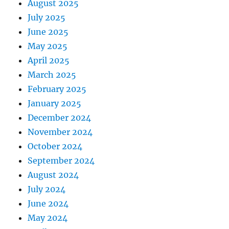
August 2025
July 2025
June 2025
May 2025
April 2025
March 2025
February 2025
January 2025
December 2024
November 2024
October 2024
September 2024
August 2024
July 2024
June 2024
May 2024