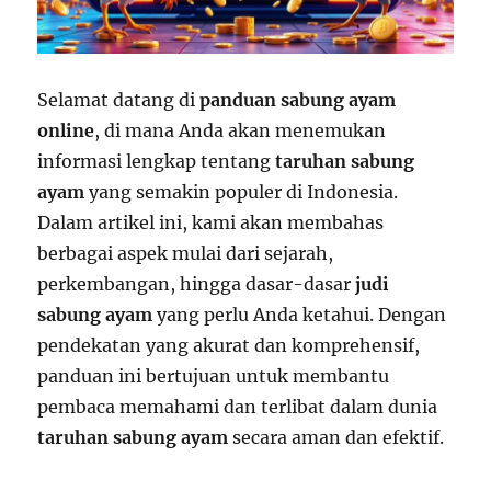
Selamat datang di
panduan sabung ayam
online
, di mana Anda akan menemukan
informasi lengkap tentang
taruhan sabung
ayam
yang semakin populer di Indonesia.
Dalam artikel ini, kami akan membahas
berbagai aspek mulai dari sejarah,
perkembangan, hingga dasar-dasar
judi
sabung ayam
yang perlu Anda ketahui. Dengan
pendekatan yang akurat dan komprehensif,
panduan ini bertujuan untuk membantu
pembaca memahami dan terlibat dalam dunia
taruhan sabung ayam
secara aman dan efektif.