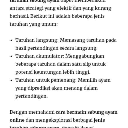
antara strategi yang efektif dan yang kurang
berhasil. Berikut ini adalah beberapa jenis
taruhan yang umum:
Taruhan langsung: Memasang taruhan pada
hasil pertandingan secara langsung.
Taruhan akumulator: Menggabungkan
beberapa taruhan dalam satu slip untuk
potensi keuntungan lebih tinggi.
Taruhan untuk pemenang: Memilih ayam
yang diprediksi akan menang dalam
pertandingan.
Dengan memahami
cara bermain sabung ayam
online
dan mengeksplorasi berbagai
jenis
taruhan sabung ayam
, pemain dapat