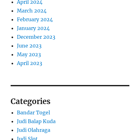
April 2024
March 2024
February 2024
January 2024
December 2023
June 2023
May 2023
April 2023
Categories
Bandar Togel
Judi Balap Kuda
Judi Olahraga
Judi Slot