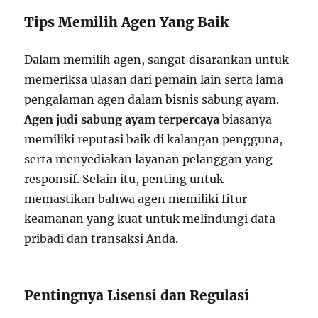
Tips Memilih Agen Yang Baik
Dalam memilih agen, sangat disarankan untuk
memeriksa ulasan dari pemain lain serta lama
pengalaman agen dalam bisnis sabung ayam.
Agen judi sabung ayam terpercaya
biasanya
memiliki reputasi baik di kalangan pengguna,
serta menyediakan layanan pelanggan yang
responsif. Selain itu, penting untuk
memastikan bahwa agen memiliki fitur
keamanan yang kuat untuk melindungi data
pribadi dan transaksi Anda.
Pentingnya Lisensi dan Regulasi