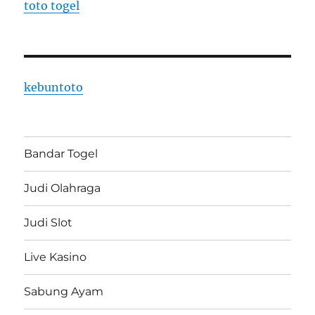
toto togel
kebuntoto
Bandar Togel
Judi Olahraga
Judi Slot
Live Kasino
Sabung Ayam