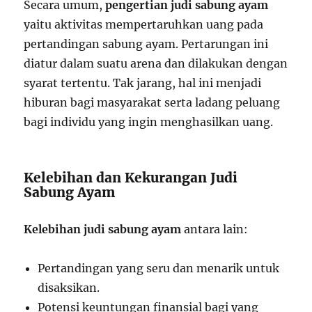
Secara umum,
pengertian judi sabung ayam
yaitu aktivitas mempertaruhkan uang pada
pertandingan sabung ayam. Pertarungan ini
diatur dalam suatu arena dan dilakukan dengan
syarat tertentu. Tak jarang, hal ini menjadi
hiburan bagi masyarakat serta ladang peluang
bagi individu yang ingin menghasilkan uang.
Kelebihan dan Kekurangan Judi
Sabung Ayam
Kelebihan judi sabung ayam
antara lain:
Pertandingan yang seru dan menarik untuk
disaksikan.
Potensi keuntungan finansial bagi yang