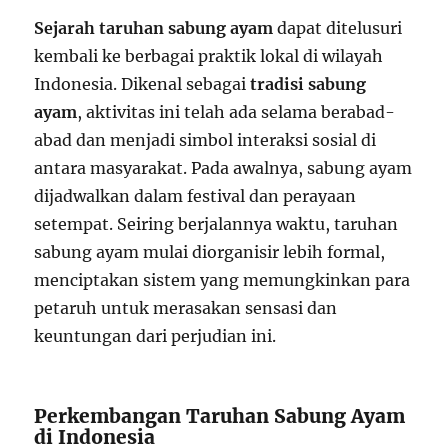
Sejarah taruhan sabung ayam
dapat ditelusuri
kembali ke berbagai praktik lokal di wilayah
Indonesia. Dikenal sebagai
tradisi sabung
ayam
, aktivitas ini telah ada selama berabad-
abad dan menjadi simbol interaksi sosial di
antara masyarakat. Pada awalnya, sabung ayam
dijadwalkan dalam festival dan perayaan
setempat. Seiring berjalannya waktu, taruhan
sabung ayam mulai diorganisir lebih formal,
menciptakan sistem yang memungkinkan para
petaruh untuk merasakan sensasi dan
keuntungan dari perjudian ini.
Perkembangan Taruhan Sabung Ayam
di Indonesia