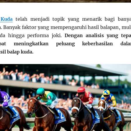
 Kuda
telah menjadi topik yang menarik bagi bany
a. Banyak faktor yang mempengaruhi hasil balapan, mul
uda hingga performa joki.
Dengan analisis yang tepa
pat meningkatkan peluang keberhasilan dal
il balap kuda.