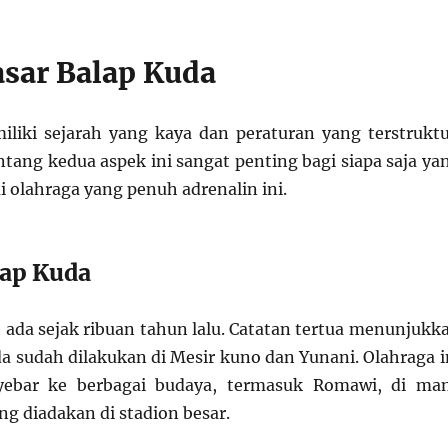
sar Balap Kuda
liki sejarah yang kaya dan peraturan yang terstruktu
tang kedua aspek ini sangat penting bagi siapa saja ya
olahraga yang penuh adrenalin ini.
lap Kuda
h ada sejak ribuan tahun lalu. Catatan tertua menunjukk
a sudah dilakukan di Mesir kuno dan Yunani. Olahraga i
ebar ke berbagai budaya, termasuk Romawi, di ma
ng diadakan di stadion besar.