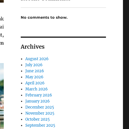
No comments to show.
ak
ai
t,
am
Archives
August 2026
July 2026
June 2026
May 2026
April 2026
March 2026
February 2026
January 2026
December 2025
November 2025
October 2025
September 2025