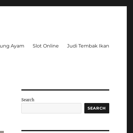
ung Ayam
Slot Online
Judi Tembak Ikan
Search
SEARCH