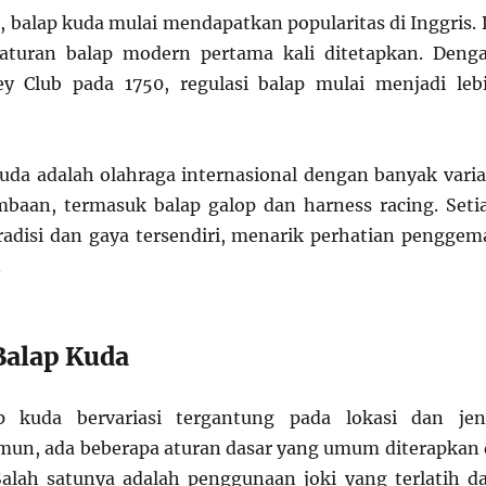
, balap kuda mulai mendapatkan popularitas di Inggris. 
 aturan balap modern pertama kali ditetapkan. Deng
ey Club pada 1750, regulasi balap mulai menjadi leb
 kuda adalah olahraga internasional dengan banyak varia
mbaan, termasuk balap galop dan harness racing. Seti
tradisi dan gaya tersendiri, menarik perhatian penggem
.
Balap Kuda
p kuda bervariasi tergantung pada lokasi dan jen
un, ada beberapa aturan dasar yang umum diterapkan 
Salah satunya adalah penggunaan joki yang terlatih d