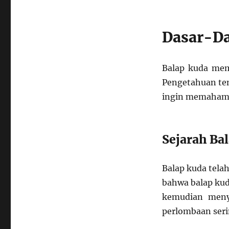
Dasar-Da
Balap kuda memi
Pengetahuan ten
ingin memahami 
Sejarah Ba
Balap kuda tela
bahwa balap kud
kemudian meny
perlombaan seri