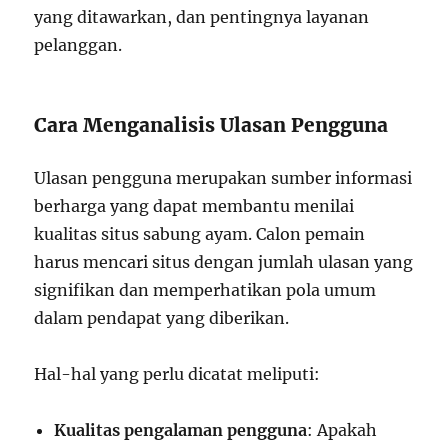
yang ditawarkan, dan pentingnya layanan
pelanggan.
Cara Menganalisis Ulasan Pengguna
Ulasan pengguna merupakan sumber informasi
berharga yang dapat membantu menilai
kualitas situs sabung ayam. Calon pemain
harus mencari situs dengan jumlah ulasan yang
signifikan dan memperhatikan pola umum
dalam pendapat yang diberikan.
Hal-hal yang perlu dicatat meliputi:
Kualitas pengalaman pengguna
: Apakah