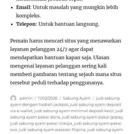
Email
: Untuk masalah yang mungkin lebih
kompleks.
Telepon
: Untuk bantuan langsung.
Pemain harus mencari situs yang menawarkan
layanan pelanggan 24/7 agar dapat
mendapatkan bantuan kapan saja. Ulasan
mengenai layanan pelanggan sering kali
memberi gambaran tentang sejauh mana situs
tersebut peduli terhadap penggunanya.
Author
Posted
Categories
Tags
admin
11/02/2026
Sabung Ayam
judi sabung
on
ayam dengan hadiah jackpot
,
judi sabung ayam deposit
via e-wallet
,
judi sabung ayam minimal deposit kecil
,
judi
sabung ayam pakai dana
,
judi sabung ayam pakai gopay
,
judi sabung ayam pakai linkaja
,
judi sabung ayam pakai
ovo
,
judi sabung ayam pasaran filipina
,
judi sabung ayam