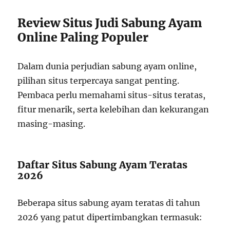
Review Situs Judi Sabung Ayam
Online Paling Populer
Dalam dunia perjudian sabung ayam online,
pilihan situs terpercaya sangat penting.
Pembaca perlu memahami situs-situs teratas,
fitur menarik, serta kelebihan dan kekurangan
masing-masing.
Daftar Situs Sabung Ayam Teratas
2026
Beberapa situs sabung ayam teratas di tahun
2026 yang patut dipertimbangkan termasuk: