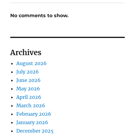
No comments to show.
Archives
August 2026
July 2026
June 2026
May 2026
April 2026
March 2026
February 2026
January 2026
December 2025