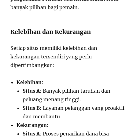
banyak pilihan bagi pemain.
Kelebihan dan Kekurangan
Setiap situs memiliki kelebihan dan
kekurangan tersendiri yang perlu
dipertimbangkan:
Kelebihan
:
Situs A
: Banyak pilihan taruhan dan
peluang menang tinggi.
Situs B
: Layanan pelanggan yang proaktif
dan membantu.
Kekurangan
:
Situs A
: Proses penarikan dana bisa