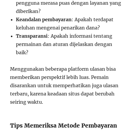
pengguna merasa puas dengan layanan yang
diberikan?
Keandalan pembayaran
: Apakah terdapat
keluhan mengenai penarikan dana?
Transparansi
: Apakah informasi tentang
permainan dan aturan dijelaskan dengan
baik?
Menggunakan beberapa platform ulasan bisa
memberikan perspektif lebih luas. Pemain
disarankan untuk memperhatikan juga ulasan
terbaru, karena keadaan situs dapat berubah
seiring waktu.
Tips Memeriksa Metode Pembayaran