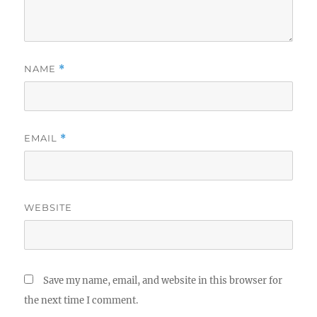
NAME
*
EMAIL
*
WEBSITE
Save my name, email, and website in this browser for
the next time I comment.