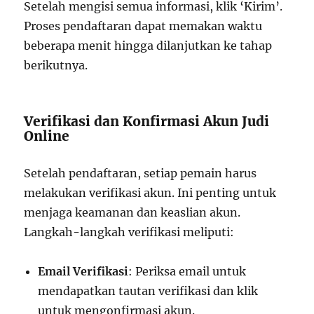
Setelah mengisi semua informasi, klik ‘Kirim’.
Proses pendaftaran dapat memakan waktu
beberapa menit hingga dilanjutkan ke tahap
berikutnya.
Verifikasi dan Konfirmasi Akun Judi
Online
Setelah pendaftaran, setiap pemain harus
melakukan verifikasi akun. Ini penting untuk
menjaga keamanan dan keaslian akun.
Langkah-langkah verifikasi meliputi:
Email Verifikasi
: Periksa email untuk
mendapatkan tautan verifikasi dan klik
untuk mengonfirmasi akun.