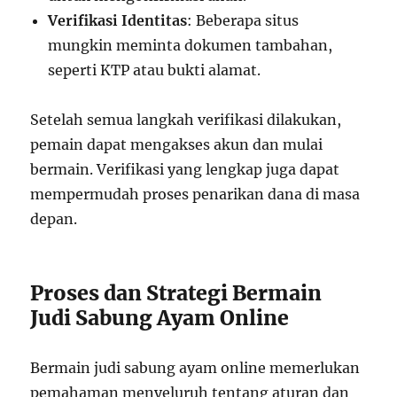
Verifikasi Identitas
: Beberapa situs
mungkin meminta dokumen tambahan,
seperti KTP atau bukti alamat.
Setelah semua langkah verifikasi dilakukan,
pemain dapat mengakses akun dan mulai
bermain. Verifikasi yang lengkap juga dapat
mempermudah proses penarikan dana di masa
depan.
Proses dan Strategi Bermain
Judi Sabung Ayam Online
Bermain judi sabung ayam online memerlukan
pemahaman menyeluruh tentang aturan dan