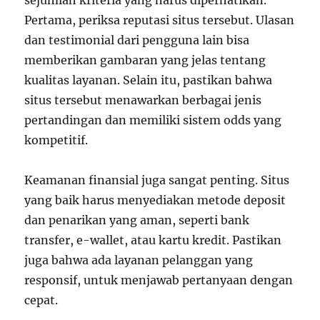
Pertama, periksa reputasi situs tersebut. Ulasan
dan testimonial dari pengguna lain bisa
memberikan gambaran yang jelas tentang
kualitas layanan. Selain itu, pastikan bahwa
situs tersebut menawarkan berbagai jenis
pertandingan dan memiliki sistem odds yang
kompetitif.
Keamanan finansial juga sangat penting. Situs
yang baik harus menyediakan metode deposit
dan penarikan yang aman, seperti bank
transfer, e-wallet, atau kartu kredit. Pastikan
juga bahwa ada layanan pelanggan yang
responsif, untuk menjawab pertanyaan dengan
cepat.