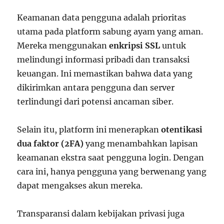
Keamanan data pengguna adalah prioritas
utama pada platform sabung ayam yang aman.
Mereka menggunakan
enkripsi SSL
untuk
melindungi informasi pribadi dan transaksi
keuangan. Ini memastikan bahwa data yang
dikirimkan antara pengguna dan server
terlindungi dari potensi ancaman siber.
Selain itu, platform ini menerapkan
otentikasi
dua faktor (2FA)
yang menambahkan lapisan
keamanan ekstra saat pengguna login. Dengan
cara ini, hanya pengguna yang berwenang yang
dapat mengakses akun mereka.
Transparansi dalam kebijakan privasi juga