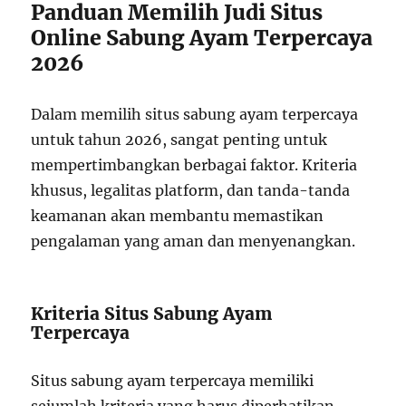
Panduan Memilih Judi Situs
Online Sabung Ayam Terpercaya
2026
Dalam memilih situs sabung ayam terpercaya
untuk tahun 2026, sangat penting untuk
mempertimbangkan berbagai faktor. Kriteria
khusus, legalitas platform, dan tanda-tanda
keamanan akan membantu memastikan
pengalaman yang aman dan menyenangkan.
Kriteria Situs Sabung Ayam
Terpercaya
Situs sabung ayam terpercaya memiliki
sejumlah kriteria yang harus diperhatikan.