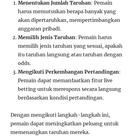
Menentukan Jumlah Taruhan
: Pemain
harus memutuskan berapa banyak yang
akan dipertaruhkan, mempertimbangkan
anggaran pribadi.
Memilih Jenis Taruhan
: Pemain harus
memilih jenis taruhan yang sesuai, apakah
itu taruhan langsung atau taruhan dengan
odds.
Mengikuti Perkembangan Pertandingan
:
Pemain dapat memanfaatkan fitur live
betting untuk merespons secara langsung
berdasarkan kondisi pertandingan.
Dengan mengikuti langkah-langkah ini,
pemain dapat meningkatkan peluang untuk
memenangkan taruhan mereka.