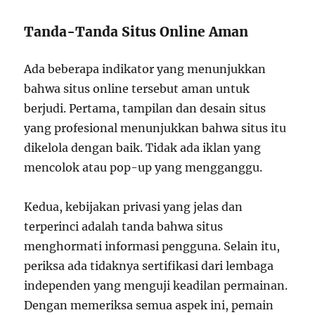
Tanda-Tanda Situs Online Aman
Ada beberapa indikator yang menunjukkan
bahwa situs online tersebut aman untuk
berjudi. Pertama, tampilan dan desain situs
yang profesional menunjukkan bahwa situs itu
dikelola dengan baik. Tidak ada iklan yang
mencolok atau pop-up yang mengganggu.
Kedua, kebijakan privasi yang jelas dan
terperinci adalah tanda bahwa situs
menghormati informasi pengguna. Selain itu,
periksa ada tidaknya sertifikasi dari lembaga
independen yang menguji keadilan permainan.
Dengan memeriksa semua aspek ini, pemain