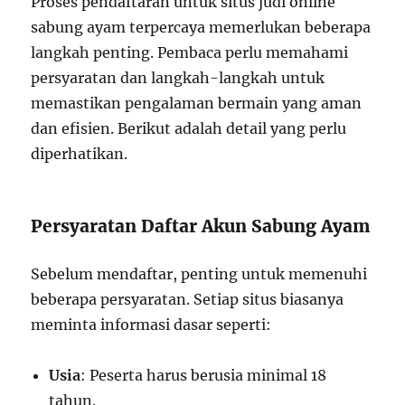
Proses pendaftaran untuk situs judi online
sabung ayam terpercaya memerlukan beberapa
langkah penting. Pembaca perlu memahami
persyaratan dan langkah-langkah untuk
memastikan pengalaman bermain yang aman
dan efisien. Berikut adalah detail yang perlu
diperhatikan.
Persyaratan Daftar Akun Sabung Ayam
Sebelum mendaftar, penting untuk memenuhi
beberapa persyaratan. Setiap situs biasanya
meminta informasi dasar seperti:
Usia
: Peserta harus berusia minimal 18
tahun.