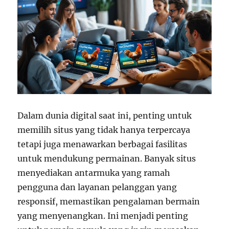
Dalam dunia digital saat ini, penting untuk
memilih situs yang tidak hanya terpercaya
tetapi juga menawarkan berbagai fasilitas
untuk mendukung permainan. Banyak situs
menyediakan antarmuka yang ramah
pengguna dan layanan pelanggan yang
responsif, memastikan pengalaman bermain
yang menyenangkan. Ini menjadi penting