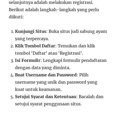
selanjutnya adalah melakukan registrasi.
Berikut adalah langkah-langkah yang perlu
diikuti:
Kunjungi Situs
: Buka situs judi sabung ayam
yang terpercaya.
Klik Tombol Daftar
: Temukan dan klik
tombol ‘Daftar’ atau ‘Registrasi’.
Isi Formulir
: Lengkapi formulir pendaftaran
dengan data yang diminta.
Buat Username dan Password
: Pilih
username yang unik dan password yang
kuat untuk keamanan.
Setujui Syarat dan Ketentuan
: Bacalah dan
setujui syarat penggunaan situs.