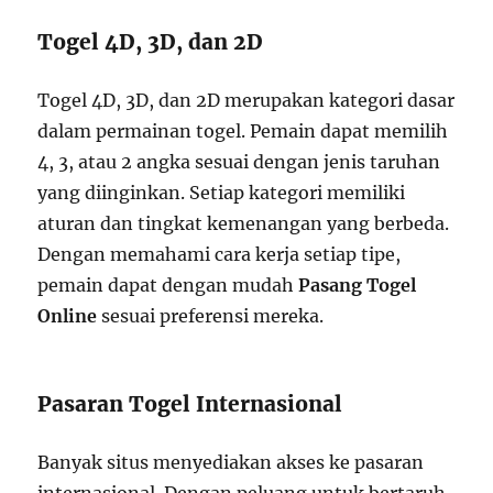
Togel 4D, 3D, dan 2D
Togel 4D, 3D, dan 2D merupakan kategori dasar
dalam permainan togel. Pemain dapat memilih
4, 3, atau 2 angka sesuai dengan jenis taruhan
yang diinginkan. Setiap kategori memiliki
aturan dan tingkat kemenangan yang berbeda.
Dengan memahami cara kerja setiap tipe,
pemain dapat dengan mudah
Pasang Togel
Online
sesuai preferensi mereka.
Pasaran Togel Internasional
Banyak situs menyediakan akses ke pasaran
internasional. Dengan peluang untuk bertaruh