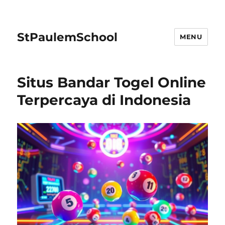
StPaulemSchool
MENU
Situs Bandar Togel Online
Terpercaya di Indonesia