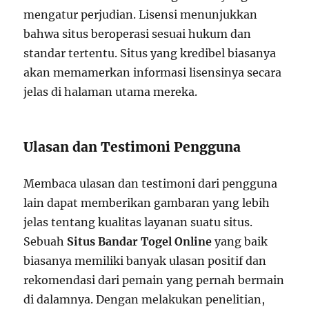
mengatur perjudian. Lisensi menunjukkan
bahwa situs beroperasi sesuai hukum dan
standar tertentu. Situs yang kredibel biasanya
akan memamerkan informasi lisensinya secara
jelas di halaman utama mereka.
Ulasan dan Testimoni Pengguna
Membaca ulasan dan testimoni dari pengguna
lain dapat memberikan gambaran yang lebih
jelas tentang kualitas layanan suatu situs.
Sebuah
Situs Bandar Togel Online
yang baik
biasanya memiliki banyak ulasan positif dan
rekomendasi dari pemain yang pernah bermain
di dalamnya. Dengan melakukan penelitian,