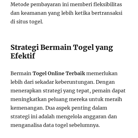
Metode pembayaran ini memberi fleksibilitas
dan keamanan yang lebih ketika bertransaksi
di situs togel.
Strategi Bermain Togel yang
Efektif
Bermain
Togel Online Terbaik
memerlukan
lebih dari sekadar keberuntungan. Dengan
menerapkan strategi yang tepat, pemain dapat
meningkatkan peluang mereka untuk meraih
kemenangan. Dua aspek penting dalam
strategi ini adalah mengelola anggaran dan
menganalisa data togel sebelumnya.