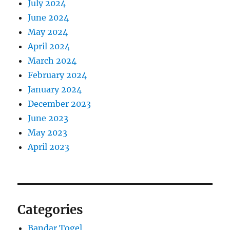
July 2024
June 2024
May 2024
April 2024
March 2024
February 2024
January 2024
December 2023
June 2023
May 2023
April 2023
Categories
Bandar Togel