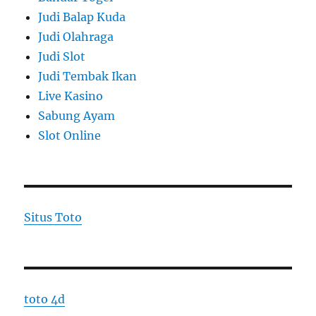
Judi Balap Kuda
Judi Olahraga
Judi Slot
Judi Tembak Ikan
Live Kasino
Sabung Ayam
Slot Online
Situs Toto
toto 4d