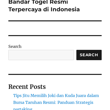
Bandar Togel Resmi
Next
post:
Terpercaya di Indonesia
Search
SEARCH
Recent Posts
Tips Jitu Memilih Joki dan Kuda Juara dalam
Bursa Taruhan Resmi: Panduan Strategis
partaking