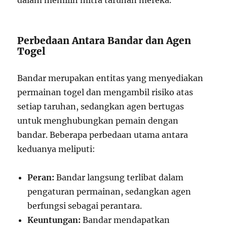
Perbedaan Antara Bandar dan Agen
Togel
Bandar merupakan entitas yang menyediakan
permainan togel dan mengambil risiko atas
setiap taruhan, sedangkan agen bertugas
untuk menghubungkan pemain dengan
bandar. Beberapa perbedaan utama antara
keduanya meliputi:
Peran:
Bandar langsung terlibat dalam
pengaturan permainan, sedangkan agen
berfungsi sebagai perantara.
Keuntungan:
Bandar mendapatkan