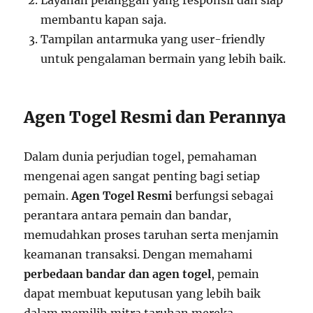
membantu kapan saja.
Tampilan antarmuka yang user-friendly
untuk pengalaman bermain yang lebih baik.
Agen Togel Resmi dan Perannya
Dalam dunia perjudian togel, pemahaman
mengenai agen sangat penting bagi setiap
pemain.
Agen Togel Resmi
berfungsi sebagai
perantara antara pemain dan bandar,
memudahkan proses taruhan serta menjamin
keamanan transaksi. Dengan memahami
perbedaan bandar dan agen togel
, pemain
dapat membuat keputusan yang lebih baik
dalam memilih mitra taruhan mereka.