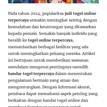
Pada tahun 2024, popularitas
judi togel online
terpercaya
semakin meningkat seiring dengan
kemudahan dan keuntungan yang ditawarkan
kepada pemain. Semakin banyak individu yang
beralih ke
togel online terpercaya
,
memanfaatkan berbagai fasilitas yang ada
untuk meningkatkan peluang mereka. Artikel
ini bertujuan untuk memberikan wawasan
mendalam mengenai pentingnya memilih
bandar togel terpercaya
dalam menentukan
pengalaman bermain yang aman dan
menguntungkan. Dengan informasi akurat,
pembaca dapat memahami aspek penting yang
berkaitan dengan bandar togel online dan
membuat keputusan yang tepat untuk