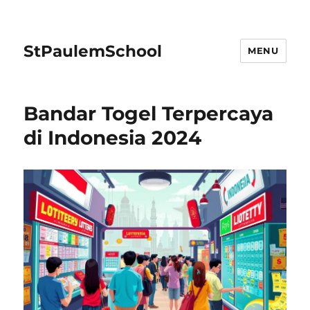
StPaulemSchool
MENU
Bandar Togel Terpercaya
di Indonesia 2024