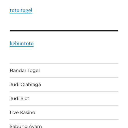
toto togel
kebuntoto
Bandar Togel
Judi Olahraga
Judi Slot
Live Kasino
Sabung Ayam