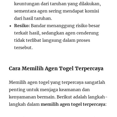
keuntungan dari taruhan yang dilakukan,
sementara agen sering mendapat komisi
dari hasil taruhan.
Resiko:
Bandar menanggung risiko besar
terkait hasil, sedangkan agen cenderung
tidak terlibat langsung dalam proses
tersebut.
Cara Memilih Agen Togel Terpercaya
Memilih agen togel yang terpercaya sangatlah
penting untuk menjaga keamanan dan
kenyamanan bermain. Berikut adalah langkah-
langkah dalam
memilih agen togel terpercaya
: