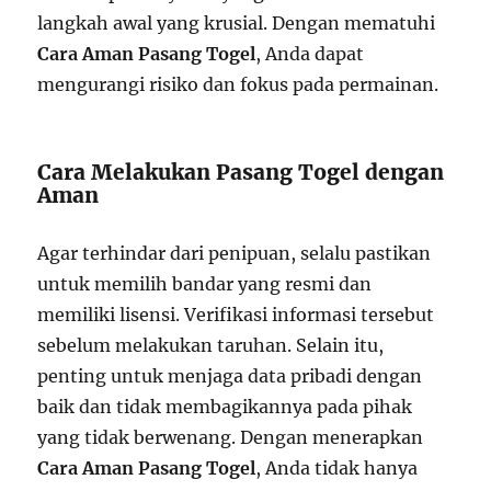
langkah awal yang krusial. Dengan mematuhi
Cara Aman Pasang Togel
, Anda dapat
mengurangi risiko dan fokus pada permainan.
Cara Melakukan Pasang Togel dengan
Aman
Agar terhindar dari penipuan, selalu pastikan
untuk memilih bandar yang resmi dan
memiliki lisensi. Verifikasi informasi tersebut
sebelum melakukan taruhan. Selain itu,
penting untuk menjaga data pribadi dengan
baik dan tidak membagikannya pada pihak
yang tidak berwenang. Dengan menerapkan
Cara Aman Pasang Togel
, Anda tidak hanya