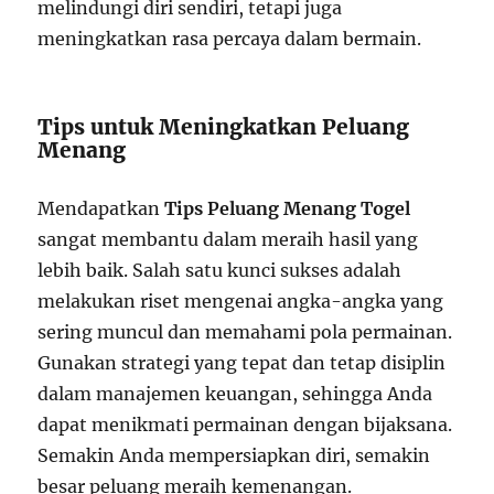
melindungi diri sendiri, tetapi juga
meningkatkan rasa percaya dalam bermain.
Tips untuk Meningkatkan Peluang
Menang
Mendapatkan
Tips Peluang Menang Togel
sangat membantu dalam meraih hasil yang
lebih baik. Salah satu kunci sukses adalah
melakukan riset mengenai angka-angka yang
sering muncul dan memahami pola permainan.
Gunakan strategi yang tepat dan tetap disiplin
dalam manajemen keuangan, sehingga Anda
dapat menikmati permainan dengan bijaksana.
Semakin Anda mempersiapkan diri, semakin
besar peluang meraih kemenangan.