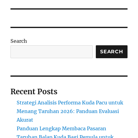
Search
SEARCH
Recent Posts
Strategi Analisis Performa Kuda Pacu untuk
Menang Taruhan 2026: Panduan Evaluasi
Akurat
Panduan Lengkap Membaca Pasaran
Taruhan Balap Kuda Bagi Pemula untuk