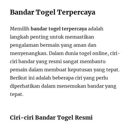
Bandar Togel Terpercaya
Memilih
bandar togel terpercaya
adalah
langkah penting untuk memastikan
pengalaman bermain yang aman dan
menyenangkan. Dalam dunia togel online, ciri-
ciri bandar yang resmi sangat membantu
pemain dalam membuat keputusan yang tepat.
Berikut ini adalah beberapa ciri yang perlu
diperhatikan dalam menemukan bandar yang
tepat.
Ciri-ciri Bandar Togel Resmi