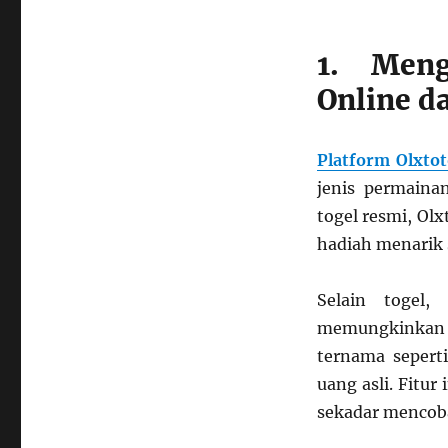
1. Meng
Online d
Platform Olxto
jenis permaina
togel resmi, Ol
hadiah menarik 
Selain togel,
memungkinkan p
ternama sepert
uang asli. Fitur
sekadar mencoba