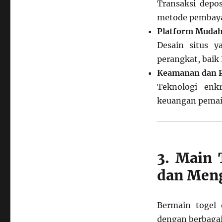
Transaksi depo
metode pembaya
Platform Mudah
Desain situs y
perangkat, bai
Keamanan dan P
Teknologi enk
keuangan pemai
3. Main 
dan Men
Bermain togel
dengan berbagai 