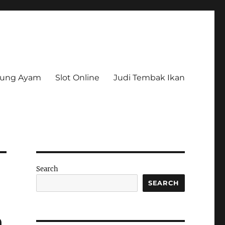
ung Ayam
Slot Online
Judi Tembak Ikan
Search
SEARCH
n