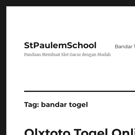
StPaulemSchool
Bandar 
Panduan Membuat Slot Gacor dengan Mudah
Tag:
bandar togel
Olxtoto Togel Onl