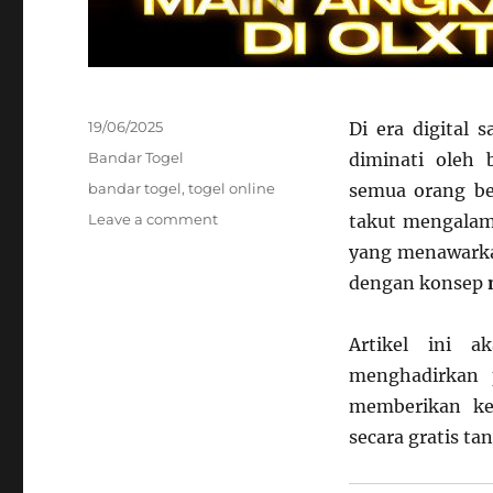
Posted
19/06/2025
Di era digital 
on
Categories
Bandar Togel
diminati oleh 
Tags
bandar togel
,
togel online
semua orang be
on
Leave a comment
takut mengalam
Olxtoto
yang menawark
Togel
dengan konsep
Online
&
Slot
Artikel ini 
Demo:
menghadirkan 
Main
Tanpa
memberikan ke
Risiko
secara gratis t