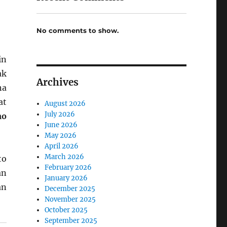
No comments to show.
in
ak
Archives
na
at
August 2026
July 2026
mo
June 2026
May 2026
April 2026
March 2026
to
February 2026
an
January 2026
an
December 2025
November 2025
October 2025
September 2025