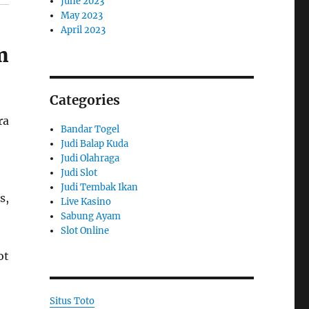
June 2023
May 2023
April 2023
m
Categories
ra
Bandar Togel
Judi Balap Kuda
Judi Olahraga
Judi Slot
Judi Tembak Ikan
s,
Live Kasino
Sabung Ayam
Slot Online
ot
Situs Toto