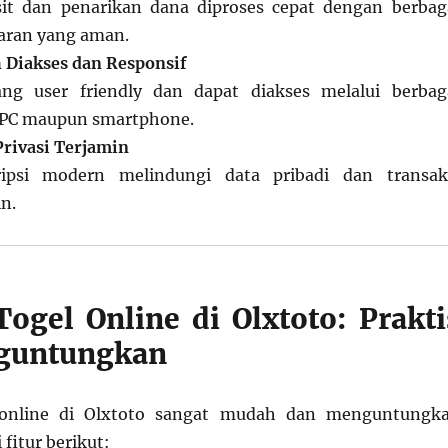
sit dan penarikan dana diproses cepat dengan berbag
ran yang aman.
 Diakses dan Responsif
ang user friendly dan dapat diakses melalui berbag
k PC maupun smartphone.
rivasi Terjamin
ripsi modern melindungi data pribadi dan transak
n.
Togel Online di Olxtoto: Prakti
guntungkan
 online di Olxtoto sangat mudah dan menguntungk
fitur berikut: